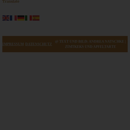
Translate
@ TEXT UND BILD: ANDREA NATSCHKE |
IMPRESSUM
DATENSCHUTZ
ZIMTKEKS UND APFELTARTE