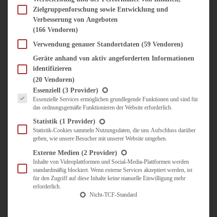
SÜSS & HERZHAFT
Zielgruppenforschung sowie Entwicklung und
BROTAUFSTRICH
Verbesserung von Angeboten
BRUNCH & FRÜHSTÜCK
(166 Vendoren)
DIPS, SAUCEN, CHUTNEYS
Verwendung genauer Standortdaten
(59 Vendoren)
KINDER-LIEBLINGSESSEN
KÜCHENGESCHENKE
Geräte anhand von aktiv angeforderten Informationen
OMAS REZEPTE
identifizieren
TARTES UND PIES
(20 Vendoren)
Es folgt eine Liste der Service-Gruppen, für die eine Einwilligung erteilt werden kann.
Essenziell
(3 Provider)
UNTERWEGS
Essenzielle Services ermöglichen grundlegende Funktionen und sind für
das ordnungsgemäße Funktionieren der Website erforderlich.
REISETIPPS
Statistik
(1 Provider)
KULINARISCH UNTERWEGS
Statistik-Cookies sammeln Nutzungsdaten, die uns Aufschluss darüber
ÜBER MICH
geben, wie unsere Besucher mit unserer Website umgehen.
ZUSAMMENARBEIT
Externe Medien
(2 Provider)
Inhalte von Videoplattformen und Social-Media-Plattformen werden
standardmäßig blockiert. Wenn externe Services akzeptiert werden, ist
für den Zugriff auf diese Inhalte keine manuelle Einwilligung mehr
erforderlich.
Nicht-TCF-Standard
Suche