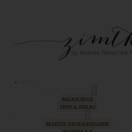
HOME
GRUNDLAGEN
BACKSCHULE
TIPPS & TRICKS
REZEPTE
REZEPTE NACH KATEGORIE
REZEPTE A-Z