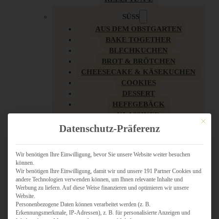
SÜSS
AUS DEM OBSTGARTEN
BAKE TOGETHER
BLECHKUCHEN
BROT & BRÖTCHEN
CHEESECAKE & KÄSEKUCHEN
COOKIES
DESSERT
HEFEGEBÄCK
KLASSIKER
Mit dies
KUCHEN
Datenschutz-Präferenz
LOW CARB & GESÜNDER
MY AMERICAN BAKERY
Wir benötigen Ihre Einwilligung, bevor Sie unsere Website weiter besuchen
REZEPTE ZU OSTERN
können.
SCHOKOLADIGES
Wir benötigen Ihre Einwilligung, damit wir und unsere 191 Partner Cookies und
SÜSSES HAUPTGERICHT
andere Technologien verwenden können, um Ihnen relevante Inhalte und
Werbung zu liefern. Auf diese Weise finanzieren und optimieren wir unsere
SÜSSES KLEINGEBÄCK
Website.
TÖRTCHEN
Personenbezogene Daten können verarbeitet werden (z. B.
VEGAN SÜSS
Erkennungsmerkmale, IP-Adressen), z. B. für personalisierte Anzeigen und