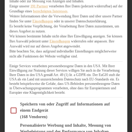
Inhalte oder zur Messung von Anzeigen und Inhalten.
WEIHNACHTSBÄCKEREI
Einige unserer
191 Partner
verarbeiten Ihre Daten (jederzeit widerrufbar) auf der
ZIMTLIEBE
Grundlage eines
berechtigten Interesses
.
Weitere Informationen über die Verwendung Ihrer Daten und über unsere Partner
finden Sie unter
Einstellungen
oder in unserer Datenschutzerklärung.
HERZHAFT
Es besteht keine Verpflichtung, der Verarbeitung Ihrer Daten zuzustimmen, um
BEILAGEN & GEMÜSE
dieses Angebot zu nutzen.
BURGER & SANDWICHES
Wir können bestimmte Inhalte nicht ohne Ihre Einwilligung anzeigen. Sie können
Ihre Auswahl jederzeit unter
Einstellungen
widerrufen oder anpassen. Ihre
FIX AUF DEM TISCH
Auswahl wird nur auf dieses Angebot angewendet.
FLEISCH & FISCH
Bitte beachten Sie, dass aufgrund individueller Einstellungen möglicherweise
GRILLEN / BARBECUE
nicht alle Funktionen der Website verfügbar sind.
HERZHAFTES BACKEN
Einige Services verarbeiten personenbezogene Daten in den USA. Mit Ihrer
ONE-POT-GERICHTE
Einwilligung zur Nutzung dieser Services willigen Sie auch in die Verarbeitung
PASTA & NUDELGERICHTE
Ihrer Daten in den USA gemäß Art. 49 (1) lit. a GDPR ein. Der EuGH stuft die
USA als ein Land mit unzureichendem Datenschutz nach EU-Standards ein. Es
PIZZA, TARTES & QUICHES
besteht beispielsweise die Gefahr, dass US-Behörden personenbezogene Daten
REIS & RISOTTO
in Überwachungsprogrammen verarbeiten, ohne dass für Europäerinnen und
Europäer eine Klagemöglichkeit besteht.
SALATE & SNACKS
SUPPENKASPEREIEN
Im Folgenden finden Sie eine Liste der Zwecke des IAB Transparency and Consent Fram
Speichern von oder Zugriff auf Informationen auf
VEGAN HERZHAFT
einem Endgerät
VEGETARISCHES
(168 Vendoren)
VORSPEISEN
Personalisierte Werbung und Inhalte, Messung von
Werbeleistung und der Performance von Inhalten,