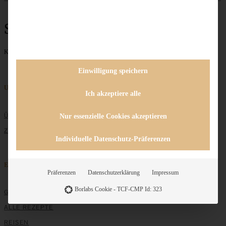
Suppe
Keine Beiträge gefunden
1
2
weiter »
Einwilligung speichern
Unternehmen
Ich akzeptiere alle
ÜBER MICH
Nur essenzielle Cookies akzeptieren
ZUSAMMENARBEIT
Individuelle Datenschutz-Präferenzen
Entdecken
Präferenzen
Datenschutzerklärung
Impressum
Borlabs Cookie - TCF-CMP Id: 323
GRUNDLAGEN
ALLE REZEPTE
REISEN