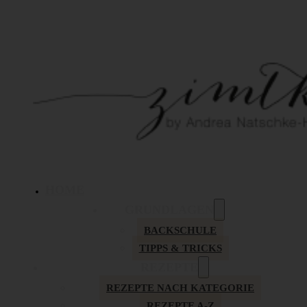
HOME
GRUNDLAGEN
BACKSCHULE
TIPPS & TRICKS
REZEPTE
REZEPTE NACH KATEGORIE
REZEPTE A-Z