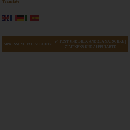
Translate
@ TEXT UND BILD: ANDREA NATSCHKE |
IMPRESSUM
DATENSCHUTZ
ZIMTKEKS UND APFELTARTE