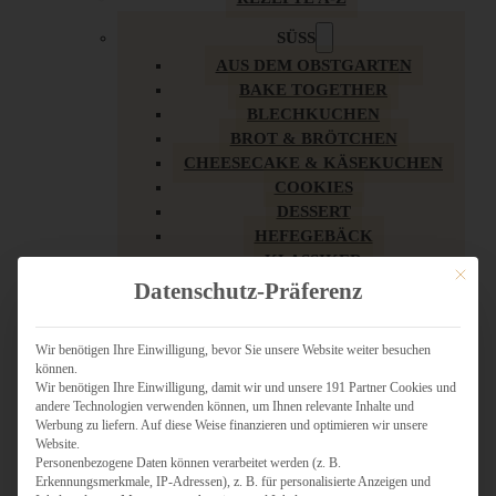
SÜSS
AUS DEM OBSTGARTEN
BAKE TOGETHER
BLECHKUCHEN
BROT & BRÖTCHEN
CHEESECAKE & KÄSEKUCHEN
COOKIES
DESSERT
HEFEGEBÄCK
KLASSIKER
Mit dies
KUCHEN
Datenschutz-Präferenz
LOW CARB & GESÜNDER
MY AMERICAN BAKERY
Wir benötigen Ihre Einwilligung, bevor Sie unsere Website weiter besuchen
REZEPTE ZU OSTERN
können.
SCHOKOLADIGES
Wir benötigen Ihre Einwilligung, damit wir und unsere 191 Partner Cookies und
SÜSSES HAUPTGERICHT
andere Technologien verwenden können, um Ihnen relevante Inhalte und
Werbung zu liefern. Auf diese Weise finanzieren und optimieren wir unsere
SÜSSES KLEINGEBÄCK
Website.
TÖRTCHEN
Personenbezogene Daten können verarbeitet werden (z. B.
VEGAN SÜSS
Erkennungsmerkmale, IP-Adressen), z. B. für personalisierte Anzeigen und