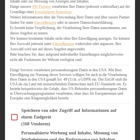
Inhalte oder zur Messung von Anzeigen und Inhalten.
WEIHNACHTSBÄCKEREI
Einige unserer
191 Partner
verarbeiten Ihre Daten (jederzeit widerrufbar) auf der
ZIMTLIEBE
Grundlage eines
berechtigten Interesses
.
Weitere Informationen über die Verwendung Ihrer Daten und über unsere Partner
finden Sie unter
Einstellungen
oder in unserer Datenschutzerklärung.
HERZHAFT
Es besteht keine Verpflichtung, der Verarbeitung Ihrer Daten zuzustimmen, um
BEILAGEN & GEMÜSE
dieses Angebot zu nutzen.
BURGER & SANDWICHES
Wir können bestimmte Inhalte nicht ohne Ihre Einwilligung anzeigen. Sie können
Ihre Auswahl jederzeit unter
Einstellungen
widerrufen oder anpassen. Ihre
FIX AUF DEM TISCH
Auswahl wird nur auf dieses Angebot angewendet.
FLEISCH & FISCH
Bitte beachten Sie, dass aufgrund individueller Einstellungen möglicherweise
GRILLEN / BARBECUE
nicht alle Funktionen der Website verfügbar sind.
HERZHAFTES BACKEN
Einige Services verarbeiten personenbezogene Daten in den USA. Mit Ihrer
ONE-POT-GERICHTE
Einwilligung zur Nutzung dieser Services willigen Sie auch in die Verarbeitung
PASTA & NUDELGERICHTE
Ihrer Daten in den USA gemäß Art. 49 (1) lit. a GDPR ein. Der EuGH stuft die
USA als ein Land mit unzureichendem Datenschutz nach EU-Standards ein. Es
PIZZA, TARTES & QUICHES
besteht beispielsweise die Gefahr, dass US-Behörden personenbezogene Daten
REIS & RISOTTO
in Überwachungsprogrammen verarbeiten, ohne dass für Europäerinnen und
Europäer eine Klagemöglichkeit besteht.
SALATE & SNACKS
SUPPENKASPEREIEN
Im Folgenden finden Sie eine Liste der Zwecke des IAB Transparency and Consent Fram
Speichern von oder Zugriff auf Informationen auf
VEGAN HERZHAFT
einem Endgerät
VEGETARISCHES
(168 Vendoren)
VORSPEISEN
Personalisierte Werbung und Inhalte, Messung von
Werbeleistung und der Performance von Inhalten,