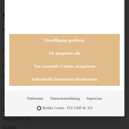
Süßer Abschluss
Keine Beiträge gefunden
1
2
3
4
weiter »
Einwilligung speichern
Unternehmen
Ich akzeptiere alle
ÜBER MICH
Nur essenzielle Cookies akzeptieren
ZUSAMMENARBEIT
Individuelle Datenschutz-Präferenzen
Entdecken
Präferenzen
Datenschutzerklärung
Impressum
Borlabs Cookie - TCF-CMP Id: 323
GRUNDLAGEN
ALLE REZEPTE
REISEN