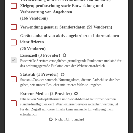
SÜSS & HERZHAFT
Zielgruppenforschung sowie Entwicklung und
BROTAUFSTRICH
Verbesserung von Angeboten
BRUNCH & FRÜHSTÜCK
(166 Vendoren)
DIPS, SAUCEN, CHUTNEYS
Verwendung genauer Standortdaten
(59 Vendoren)
KINDER-LIEBLINGSESSEN
KÜCHENGESCHENKE
Geräte anhand von aktiv angeforderten Informationen
OMAS REZEPTE
identifizieren
TARTES UND PIES
(20 Vendoren)
Es folgt eine Liste der Service-Gruppen, für die eine Einwilligung erteilt werden kann.
Essenziell
(3 Provider)
UNTERWEGS
Essenzielle Services ermöglichen grundlegende Funktionen und sind für
das ordnungsgemäße Funktionieren der Website erforderlich.
REISETIPPS
Statistik
(1 Provider)
KULINARISCH UNTERWEGS
Statistik-Cookies sammeln Nutzungsdaten, die uns Aufschluss darüber
ÜBER MICH
geben, wie unsere Besucher mit unserer Website umgehen.
ZUSAMMENARBEIT
Externe Medien
(2 Provider)
Inhalte von Videoplattformen und Social-Media-Plattformen werden
standardmäßig blockiert. Wenn externe Services akzeptiert werden, ist
für den Zugriff auf diese Inhalte keine manuelle Einwilligung mehr
erforderlich.
Nicht-TCF-Standard
Suche