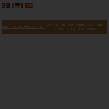
@ TEXT UND BILD: ANDREA NATSCHKE |
IMPRESSUM
DATENSCHUTZ
ZIMTKEKS UND APFELTARTE