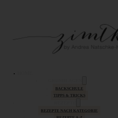
HOME
GRUNDLAGEN
BACKSCHULE
TIPPS & TRICKS
REZEPTE
REZEPTE NACH KATEGORIE
REZEPTE A-Z