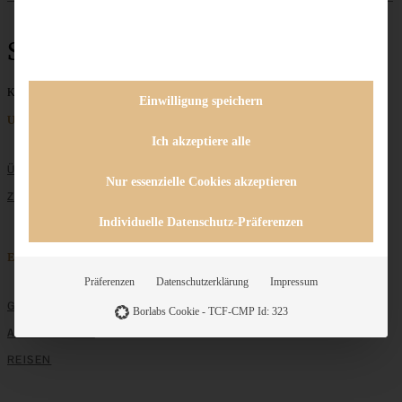
Streuseltarte
Keine Beiträge gefunden
Einwilligung speichern
Unternehmen
Ich akzeptiere alle
ÜBER MICH
Nur essenzielle Cookies akzeptieren
ZUSAMMENARBEIT
Individuelle Datenschutz-Präferenzen
Entdecken
Präferenzen
Datenschutzerklärung
Impressum
GRUNDLAGEN
Borlabs Cookie - TCF-CMP Id: 323
ALLE REZEPTE
REISEN