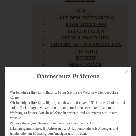
SÜSS
AUS DEM OBSTGARTEN
BAKE TOGETHER
BLECHKUCHEN
BROT & BRÖTCHEN
CHEESECAKE & KÄSEKUCHEN
COOKIES
DESSERT
HEFEGEBÄCK
KLASSIKER
Mit dies
Datenschutz-Präferenz
KUCHEN
LOW CARB & GESÜNDER
MY AMERICAN BAKERY
Wir benötigen Ihre Einwilligung, bevor Sie unsere Website weiter besuchen
können.
REZEPTE ZU OSTERN
Wir benötigen Ihre Einwilligung, damit wir und unsere 191 Partner Cookies und
SCHOKOLADIGES
andere Technologien verwenden können, um Ihnen relevante Inhalte und
SÜSSES HAUPTGERICHT
Werbung zu liefern. Auf diese Weise finanzieren und optimieren wir unsere
SÜSSES KLEINGEBÄCK
Website.
Personenbezogene Daten können verarbeitet werden (z. B.
TÖRTCHEN
Erkennungsmerkmale, IP-Adressen), z. B. für personalisierte Anzeigen und
VEGAN SÜSS
Inhalte oder zur Messung von Anzeigen und Inhalten.