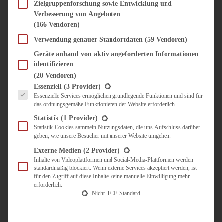
SÜSS & HERZHAFT
Zielgruppenforschung sowie Entwicklung und
Verbesserung von Angeboten
BROTAUFSTRICH
(166 Vendoren)
BRUNCH & FRÜHSTÜCK
DIPS, SAUCEN, CHUTNEYS
Verwendung genauer Standortdaten
(59 Vendoren)
KINDER-LIEBLINGSESSEN
Geräte anhand von aktiv angeforderten Informationen
KÜCHENGESCHENKE
identifizieren
OMAS REZEPTE
(20 Vendoren)
TARTES UND PIES
Es folgt eine Liste der Service-Gruppen, für die eine Einwilligung erteilt werden kann.
Essenziell
(3 Provider)
Essenzielle Services ermöglichen grundlegende Funktionen und sind für
UNTERWEGS
das ordnungsgemäße Funktionieren der Website erforderlich.
REISETIPPS
Statistik
(1 Provider)
KULINARISCH UNTERWEGS
Statistik-Cookies sammeln Nutzungsdaten, die uns Aufschluss darüber
geben, wie unsere Besucher mit unserer Website umgehen.
ÜBER MICH
ZUSAMMENARBEIT
Externe Medien
(2 Provider)
Inhalte von Videoplattformen und Social-Media-Plattformen werden
standardmäßig blockiert. Wenn externe Services akzeptiert werden, ist
für den Zugriff auf diese Inhalte keine manuelle Einwilligung mehr
erforderlich.
Nicht-TCF-Standard
Suche