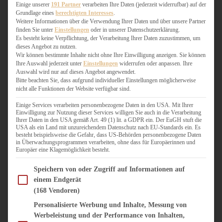
WEIHNACHTSBÄCKEREI
Einige unserer
191 Partner
verarbeiten Ihre Daten (jederzeit widerrufbar) auf der
Grundlage eines
berechtigten Interesses
.
ZIMTLIEBE
Weitere Informationen über die Verwendung Ihrer Daten und über unsere Partner
finden Sie unter
Einstellungen
oder in unserer Datenschutzerklärung.
HERZHAFT
Es besteht keine Verpflichtung, der Verarbeitung Ihrer Daten zuzustimmen, um
dieses Angebot zu nutzen.
BEILAGEN & GEMÜSE
Wir können bestimmte Inhalte nicht ohne Ihre Einwilligung anzeigen. Sie können
BURGER & SANDWICHES
Ihre Auswahl jederzeit unter
Einstellungen
widerrufen oder anpassen. Ihre
FIX AUF DEM TISCH
Auswahl wird nur auf dieses Angebot angewendet.
Bitte beachten Sie, dass aufgrund individueller Einstellungen möglicherweise
FLEISCH & FISCH
nicht alle Funktionen der Website verfügbar sind.
GRILLEN / BARBECUE
HERZHAFTES BACKEN
Einige Services verarbeiten personenbezogene Daten in den USA. Mit Ihrer
Einwilligung zur Nutzung dieser Services willigen Sie auch in die Verarbeitung
ONE-POT-GERICHTE
Ihrer Daten in den USA gemäß Art. 49 (1) lit. a GDPR ein. Der EuGH stuft die
PASTA & NUDELGERICHTE
USA als ein Land mit unzureichendem Datenschutz nach EU-Standards ein. Es
besteht beispielsweise die Gefahr, dass US-Behörden personenbezogene Daten
PIZZA, TARTES & QUICHES
in Überwachungsprogrammen verarbeiten, ohne dass für Europäerinnen und
REIS & RISOTTO
Europäer eine Klagemöglichkeit besteht.
SALATE & SNACKS
Im Folgenden finden Sie eine Liste der Zwecke des IAB Transparency and Consent Fram
SUPPENKASPEREIEN
Speichern von oder Zugriff auf Informationen auf
einem Endgerät
VEGAN HERZHAFT
(168 Vendoren)
VEGETARISCHES
VORSPEISEN
Personalisierte Werbung und Inhalte, Messung von
Werbeleistung und der Performance von Inhalten,