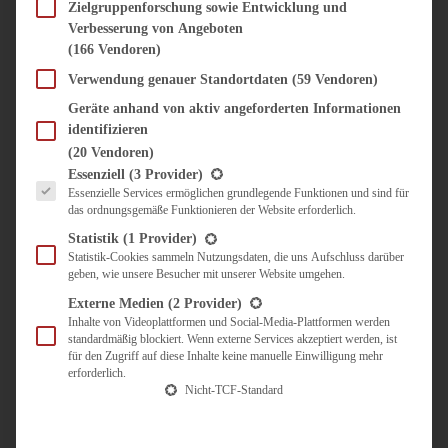
SÜSS & HERZHAFT
Zielgruppenforschung sowie Entwicklung und
Verbesserung von Angeboten
BROTAUFSTRICH
(166 Vendoren)
BRUNCH & FRÜHSTÜCK
DIPS, SAUCEN, CHUTNEYS
Verwendung genauer Standortdaten
(59 Vendoren)
KINDER-LIEBLINGSESSEN
Geräte anhand von aktiv angeforderten Informationen
KÜCHENGESCHENKE
identifizieren
OMAS REZEPTE
(20 Vendoren)
TARTES UND PIES
Es folgt eine Liste der Service-Gruppen, für die eine Einwilligung erteilt werden kann.
Essenziell
(3 Provider)
Essenzielle Services ermöglichen grundlegende Funktionen und sind für
UNTERWEGS
das ordnungsgemäße Funktionieren der Website erforderlich.
REISETIPPS
Statistik
(1 Provider)
KULINARISCH UNTERWEGS
Statistik-Cookies sammeln Nutzungsdaten, die uns Aufschluss darüber
geben, wie unsere Besucher mit unserer Website umgehen.
ÜBER MICH
ZUSAMMENARBEIT
Externe Medien
(2 Provider)
Inhalte von Videoplattformen und Social-Media-Plattformen werden
standardmäßig blockiert. Wenn externe Services akzeptiert werden, ist
für den Zugriff auf diese Inhalte keine manuelle Einwilligung mehr
erforderlich.
Nicht-TCF-Standard
Suche