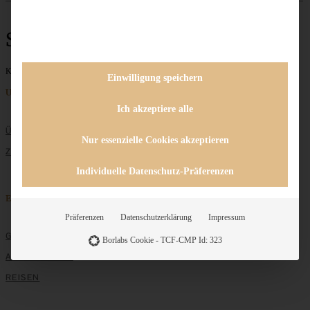
Streuselgebäck
Keine Beiträge gefunden
Einwilligung speichern
Unternehmen
Ich akzeptiere alle
ÜBER MICH
Nur essenzielle Cookies akzeptieren
ZUSAMMENARBEIT
Individuelle Datenschutz-Präferenzen
Entdecken
Präferenzen
Datenschutzerklärung
Impressum
GRUNDLAGEN
Borlabs Cookie - TCF-CMP Id: 323
ALLE REZEPTE
REISEN