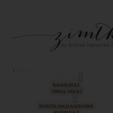
HOME
GRUNDLAGEN
BACKSCHULE
TIPPS & TRICKS
REZEPTE
REZEPTE NACH KATEGORIE
REZEPTE A-Z