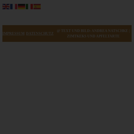
@ TEXT UND BILD: ANDREA NATSCHKE |
IMPRESSUM
DATENSCHUTZ
ZIMTKEKS UND APFELTARTE