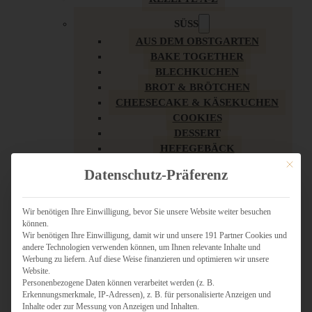
SÜSS
AUS DEM OBSTGARTEN
BAKE TOGETHER
BLECHKUCHEN
BROT & BRÖTCHEN
CHEESECAKE & KÄSEKUCHEN
COOKIES
DESSERT
HEFEGEBÄCK
KLASSIKER
Mit dies
Datenschutz-Präferenz
KUCHEN
LOW CARB & GESÜNDER
MY AMERICAN BAKERY
Wir benötigen Ihre Einwilligung, bevor Sie unsere Website weiter besuchen
können.
REZEPTE ZU OSTERN
Wir benötigen Ihre Einwilligung, damit wir und unsere 191 Partner Cookies und
SCHOKOLADIGES
andere Technologien verwenden können, um Ihnen relevante Inhalte und
SÜSSES HAUPTGERICHT
Werbung zu liefern. Auf diese Weise finanzieren und optimieren wir unsere
SÜSSES KLEINGEBÄCK
Website.
Personenbezogene Daten können verarbeitet werden (z. B.
TÖRTCHEN
Erkennungsmerkmale, IP-Adressen), z. B. für personalisierte Anzeigen und
VEGAN SÜSS
Inhalte oder zur Messung von Anzeigen und Inhalten.