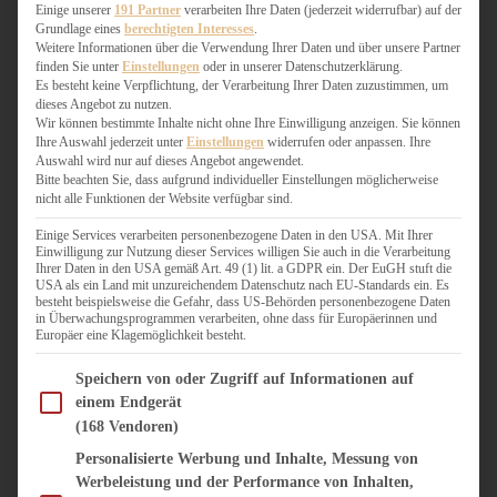
WEIHNACHTSBÄCKEREI
Einige unserer
191 Partner
verarbeiten Ihre Daten (jederzeit widerrufbar) auf der
Grundlage eines
berechtigten Interesses
.
ZIMTLIEBE
Weitere Informationen über die Verwendung Ihrer Daten und über unsere Partner
finden Sie unter
Einstellungen
oder in unserer Datenschutzerklärung.
HERZHAFT
Es besteht keine Verpflichtung, der Verarbeitung Ihrer Daten zuzustimmen, um
dieses Angebot zu nutzen.
BEILAGEN & GEMÜSE
Wir können bestimmte Inhalte nicht ohne Ihre Einwilligung anzeigen. Sie können
BURGER & SANDWICHES
Ihre Auswahl jederzeit unter
Einstellungen
widerrufen oder anpassen. Ihre
FIX AUF DEM TISCH
Auswahl wird nur auf dieses Angebot angewendet.
Bitte beachten Sie, dass aufgrund individueller Einstellungen möglicherweise
FLEISCH & FISCH
nicht alle Funktionen der Website verfügbar sind.
GRILLEN / BARBECUE
HERZHAFTES BACKEN
Einige Services verarbeiten personenbezogene Daten in den USA. Mit Ihrer
Einwilligung zur Nutzung dieser Services willigen Sie auch in die Verarbeitung
ONE-POT-GERICHTE
Ihrer Daten in den USA gemäß Art. 49 (1) lit. a GDPR ein. Der EuGH stuft die
PASTA & NUDELGERICHTE
USA als ein Land mit unzureichendem Datenschutz nach EU-Standards ein. Es
besteht beispielsweise die Gefahr, dass US-Behörden personenbezogene Daten
PIZZA, TARTES & QUICHES
in Überwachungsprogrammen verarbeiten, ohne dass für Europäerinnen und
REIS & RISOTTO
Europäer eine Klagemöglichkeit besteht.
SALATE & SNACKS
Im Folgenden finden Sie eine Liste der Zwecke des IAB Transparency and Consent Fram
SUPPENKASPEREIEN
Speichern von oder Zugriff auf Informationen auf
einem Endgerät
VEGAN HERZHAFT
(168 Vendoren)
VEGETARISCHES
VORSPEISEN
Personalisierte Werbung und Inhalte, Messung von
Werbeleistung und der Performance von Inhalten,