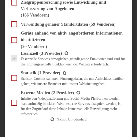
SÜSS & HERZHAFT
Zielgruppenforschung sowie Entwicklung und
Verbesserung von Angeboten
BROTAUFSTRICH
(166 Vendoren)
BRUNCH & FRÜHSTÜCK
DIPS, SAUCEN, CHUTNEYS
Verwendung genauer Standortdaten
(59 Vendoren)
KINDER-LIEBLINGSESSEN
Geräte anhand von aktiv angeforderten Informationen
KÜCHENGESCHENKE
identifizieren
OMAS REZEPTE
(20 Vendoren)
TARTES UND PIES
Es folgt eine Liste der Service-Gruppen, für die eine Einwilligung erteilt werden kann.
Essenziell
(3 Provider)
Essenzielle Services ermöglichen grundlegende Funktionen und sind für
UNTERWEGS
das ordnungsgemäße Funktionieren der Website erforderlich.
REISETIPPS
Statistik
(1 Provider)
KULINARISCH UNTERWEGS
Statistik-Cookies sammeln Nutzungsdaten, die uns Aufschluss darüber
geben, wie unsere Besucher mit unserer Website umgehen.
ÜBER MICH
ZUSAMMENARBEIT
Externe Medien
(2 Provider)
Inhalte von Videoplattformen und Social-Media-Plattformen werden
standardmäßig blockiert. Wenn externe Services akzeptiert werden, ist
für den Zugriff auf diese Inhalte keine manuelle Einwilligung mehr
erforderlich.
Nicht-TCF-Standard
Suche