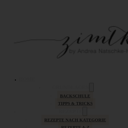
HOME
GRUNDLAGEN
BACKSCHULE
TIPPS & TRICKS
REZEPTE
REZEPTE NACH KATEGORIE
REZEPTE A-Z