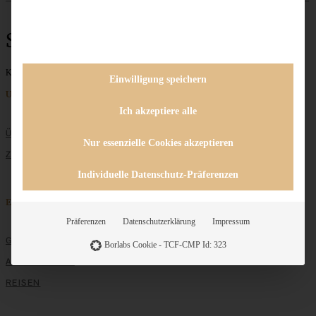
Stracciatella
Keine Beiträge gefunden
Einwilligung speichern
Unternehmen
Ich akzeptiere alle
ÜBER MICH
Nur essenzielle Cookies akzeptieren
ZUSAMMENARBEIT
Individuelle Datenschutz-Präferenzen
Entdecken
Präferenzen
Datenschutzerklärung
Impressum
GRUNDLAGEN
Borlabs Cookie - TCF-CMP Id: 323
ALLE REZEPTE
REISEN