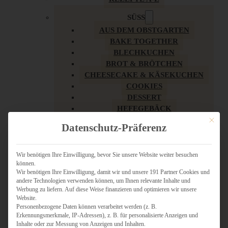
SÜSS
AUS DEM OBSTGARTEN
BAKE TOGETHER
BLECHKUCHEN
BROT & BRÖTCHEN
CHEESECAKE & KÄSEKUCHEN
COOKIES
DESSERT
HEFEGEBÄCK
KLASSIKER
Mit dies
Datenschutz-Präferenz
KUCHEN
LOW CARB & GESÜNDER
MY AMERICAN BAKERY
Wir benötigen Ihre Einwilligung, bevor Sie unsere Website weiter besuchen
können.
REZEPTE ZU OSTERN
Wir benötigen Ihre Einwilligung, damit wir und unsere 191 Partner Cookies und
SCHOKOLADIGES
andere Technologien verwenden können, um Ihnen relevante Inhalte und
SÜSSES HAUPTGERICHT
Werbung zu liefern. Auf diese Weise finanzieren und optimieren wir unsere
SÜSSES KLEINGEBÄCK
Website.
Personenbezogene Daten können verarbeitet werden (z. B.
TÖRTCHEN
Erkennungsmerkmale, IP-Adressen), z. B. für personalisierte Anzeigen und
VEGAN SÜSS
Inhalte oder zur Messung von Anzeigen und Inhalten.