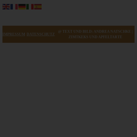
@ TEXT UND BILD: ANDREA NATSCHKE |
IMPRESSUM
DATENSCHUTZ
ZIMTKEKS UND APFELTARTE