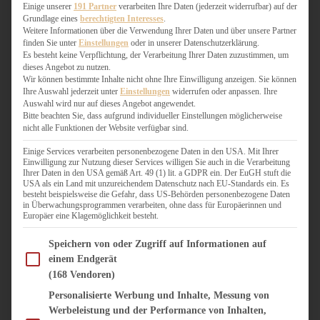
WEIHNACHTSBÄCKEREI
Einige unserer
191 Partner
verarbeiten Ihre Daten (jederzeit widerrufbar) auf der
Grundlage eines
berechtigten Interesses
.
ZIMTLIEBE
Weitere Informationen über die Verwendung Ihrer Daten und über unsere Partner
finden Sie unter
Einstellungen
oder in unserer Datenschutzerklärung.
HERZHAFT
Es besteht keine Verpflichtung, der Verarbeitung Ihrer Daten zuzustimmen, um
dieses Angebot zu nutzen.
BEILAGEN & GEMÜSE
Wir können bestimmte Inhalte nicht ohne Ihre Einwilligung anzeigen. Sie können
BURGER & SANDWICHES
Ihre Auswahl jederzeit unter
Einstellungen
widerrufen oder anpassen. Ihre
FIX AUF DEM TISCH
Auswahl wird nur auf dieses Angebot angewendet.
Bitte beachten Sie, dass aufgrund individueller Einstellungen möglicherweise
FLEISCH & FISCH
nicht alle Funktionen der Website verfügbar sind.
GRILLEN / BARBECUE
HERZHAFTES BACKEN
Einige Services verarbeiten personenbezogene Daten in den USA. Mit Ihrer
Einwilligung zur Nutzung dieser Services willigen Sie auch in die Verarbeitung
ONE-POT-GERICHTE
Ihrer Daten in den USA gemäß Art. 49 (1) lit. a GDPR ein. Der EuGH stuft die
PASTA & NUDELGERICHTE
USA als ein Land mit unzureichendem Datenschutz nach EU-Standards ein. Es
besteht beispielsweise die Gefahr, dass US-Behörden personenbezogene Daten
PIZZA, TARTES & QUICHES
in Überwachungsprogrammen verarbeiten, ohne dass für Europäerinnen und
REIS & RISOTTO
Europäer eine Klagemöglichkeit besteht.
SALATE & SNACKS
Im Folgenden finden Sie eine Liste der Zwecke des IAB Transparency and Consent Fram
SUPPENKASPEREIEN
Speichern von oder Zugriff auf Informationen auf
einem Endgerät
VEGAN HERZHAFT
(168 Vendoren)
VEGETARISCHES
VORSPEISEN
Personalisierte Werbung und Inhalte, Messung von
Werbeleistung und der Performance von Inhalten,