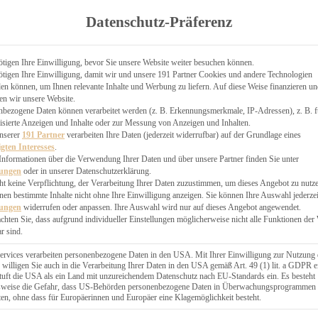
TGARTEN
Datenschutz-Präferenz
ER
N
CHEN
tigen Ihre Einwilligung, bevor Sie unsere Website weiter besuchen können.
tigen Ihre Einwilligung, damit wir und unsere 191 Partner Cookies und andere Technologien
& KÄSEKUCHEN
n können, um Ihnen relevante Inhalte und Werbung zu liefern. Auf diese Weise finanzieren u
en wir unsere Website.
nbezogene Daten können verarbeitet werden (z. B. Erkennungsmerkmale, IP-Adressen), z. B. f
isierte Anzeigen und Inhalte oder zur Messung von Anzeigen und Inhalten.
unserer
191 Partner
verarbeiten Ihre Daten (jederzeit widerrufbar) auf der Grundlage eines
igten Interesses
.
Informationen über die Verwendung Ihrer Daten und über unsere Partner finden Sie unter
GESÜNDER
lungen
oder in unserer Datenschutzerklärung.
 BAKERY
ht keine Verpflichtung, der Verarbeitung Ihrer Daten zuzustimmen, um dieses Angebot zu nutz
en bestimmte Inhalte nicht ohne Ihre Einwilligung anzeigen. Sie können Ihre Auswahl jederzei
STERN
lungen
widerrufen oder anpassen. Ihre Auswahl wird nur auf dieses Angebot angewendet.
ES
achten Sie, dass aufgrund individueller Einstellungen möglicherweise nicht alle Funktionen der
GERICHT
r sind.
EBÄCK
ervices verarbeiten personenbezogene Daten in den USA. Mit Ihrer Einwilligung zur Nutzung 
 willigen Sie auch in die Verarbeitung Ihrer Daten in den USA gemäß Art. 49 (1) lit. a GDPR e
uft die USA als ein Land mit unzureichendem Datenschutz nach EU-Standards ein. Es besteht
ÄCKEREI
lsweise die Gefahr, dass US-Behörden personenbezogene Daten in Überwachungsprogrammen
ten, ohne dass für Europäerinnen und Europäer eine Klagemöglichkeit besteht.