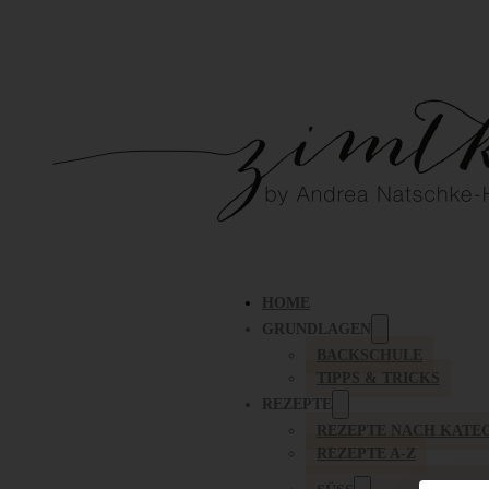
HOME
GRUNDLAGEN
BACKSCHULE
TIPPS & TRICKS
REZEPTE
REZEPTE NACH KATE
REZEPTE A-Z