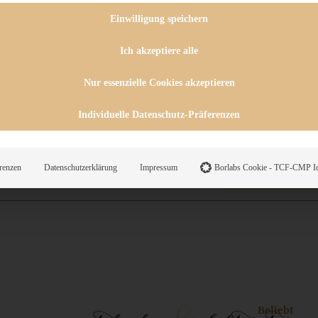
 CHUTNEYS
INGSESSEN
Einwilligung speichern
HENKE
E
Ich akzeptiere alle
ES
Nur essenzielle Cookies akzeptieren
Individuelle Datenschutz-Präferenzen
WEGS
renzen
Datenschutzerklärung
Impressum
Borlabs Cookie - TCF-CMP Id
Suche
Beliebt