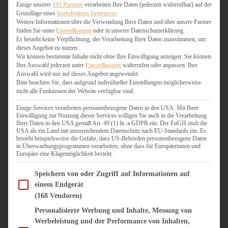
WEIHNACHTSBÄCKEREI
Einige unserer
191 Partner
verarbeiten Ihre Daten (jederzeit widerrufbar) auf der
Grundlage eines
berechtigten Interesses
.
ZIMTLIEBE
Weitere Informationen über die Verwendung Ihrer Daten und über unsere Partner
finden Sie unter
Einstellungen
oder in unserer Datenschutzerklärung.
HERZHAFT
Es besteht keine Verpflichtung, der Verarbeitung Ihrer Daten zuzustimmen, um
dieses Angebot zu nutzen.
BEILAGEN & GEMÜSE
Wir können bestimmte Inhalte nicht ohne Ihre Einwilligung anzeigen. Sie können
BURGER & SANDWICHES
Ihre Auswahl jederzeit unter
Einstellungen
widerrufen oder anpassen. Ihre
FIX AUF DEM TISCH
Auswahl wird nur auf dieses Angebot angewendet.
Bitte beachten Sie, dass aufgrund individueller Einstellungen möglicherweise
FLEISCH & FISCH
nicht alle Funktionen der Website verfügbar sind.
GRILLEN / BARBECUE
HERZHAFTES BACKEN
Einige Services verarbeiten personenbezogene Daten in den USA. Mit Ihrer
Einwilligung zur Nutzung dieser Services willigen Sie auch in die Verarbeitung
ONE-POT-GERICHTE
Ihrer Daten in den USA gemäß Art. 49 (1) lit. a GDPR ein. Der EuGH stuft die
PASTA & NUDELGERICHTE
USA als ein Land mit unzureichendem Datenschutz nach EU-Standards ein. Es
besteht beispielsweise die Gefahr, dass US-Behörden personenbezogene Daten
PIZZA, TARTES & QUICHES
in Überwachungsprogrammen verarbeiten, ohne dass für Europäerinnen und
REIS & RISOTTO
Europäer eine Klagemöglichkeit besteht.
SALATE & SNACKS
Im Folgenden finden Sie eine Liste der Zwecke des IAB Transparency and Consent Fram
SUPPENKASPEREIEN
Speichern von oder Zugriff auf Informationen auf
einem Endgerät
VEGAN HERZHAFT
(168 Vendoren)
VEGETARISCHES
VORSPEISEN
Personalisierte Werbung und Inhalte, Messung von
Werbeleistung und der Performance von Inhalten,