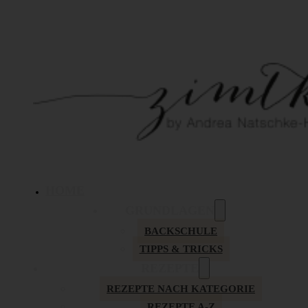
HOME
GRUNDLAGEN
BACKSCHULE
TIPPS & TRICKS
REZEPTE
REZEPTE NACH KATEGORIE
REZEPTE A-Z