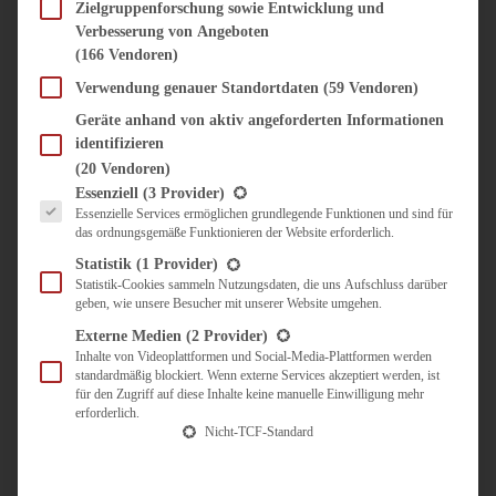
SÜSS & HERZHAFT
Zielgruppenforschung sowie Entwicklung und
Verbesserung von Angeboten
BROTAUFSTRICH
(166 Vendoren)
BRUNCH & FRÜHSTÜCK
DIPS, SAUCEN, CHUTNEYS
Verwendung genauer Standortdaten
(59 Vendoren)
KINDER-LIEBLINGSESSEN
Geräte anhand von aktiv angeforderten Informationen
KÜCHENGESCHENKE
identifizieren
OMAS REZEPTE
(20 Vendoren)
TARTES UND PIES
Es folgt eine Liste der Service-Gruppen, für die eine Einwilligung erteilt werden kann.
Essenziell
(3 Provider)
Essenzielle Services ermöglichen grundlegende Funktionen und sind für
UNTERWEGS
das ordnungsgemäße Funktionieren der Website erforderlich.
REISETIPPS
Statistik
(1 Provider)
KULINARISCH UNTERWEGS
Statistik-Cookies sammeln Nutzungsdaten, die uns Aufschluss darüber
geben, wie unsere Besucher mit unserer Website umgehen.
ÜBER MICH
ZUSAMMENARBEIT
Externe Medien
(2 Provider)
Inhalte von Videoplattformen und Social-Media-Plattformen werden
standardmäßig blockiert. Wenn externe Services akzeptiert werden, ist
für den Zugriff auf diese Inhalte keine manuelle Einwilligung mehr
erforderlich.
Nicht-TCF-Standard
Suche