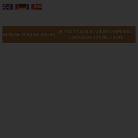
@ TEXT UND BILD: ANDREA NATSCHKE |
IMPRESSUM
DATENSCHUTZ
ZIMTKEKS UND APFELTARTE