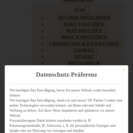
SÜSS
AUS DEM OBSTGARTEN
BAKE TOGETHER
BLECHKUCHEN
BROT & BRÖTCHEN
CHEESECAKE & KÄSEKUCHEN
COOKIES
DESSERT
HEFEGEBÄCK
KLASSIKER
Mit dies
Datenschutz-Präferenz
KUCHEN
LOW CARB & GESÜNDER
MY AMERICAN BAKERY
Wir benötigen Ihre Einwilligung, bevor Sie unsere Website weiter besuchen
können.
REZEPTE ZU OSTERN
Wir benötigen Ihre Einwilligung, damit wir und unsere 191 Partner Cookies und
SCHOKOLADIGES
andere Technologien verwenden können, um Ihnen relevante Inhalte und
SÜSSES HAUPTGERICHT
Werbung zu liefern. Auf diese Weise finanzieren und optimieren wir unsere
SÜSSES KLEINGEBÄCK
Website.
Personenbezogene Daten können verarbeitet werden (z. B.
TÖRTCHEN
Erkennungsmerkmale, IP-Adressen), z. B. für personalisierte Anzeigen und
VEGAN SÜSS
Inhalte oder zur Messung von Anzeigen und Inhalten.