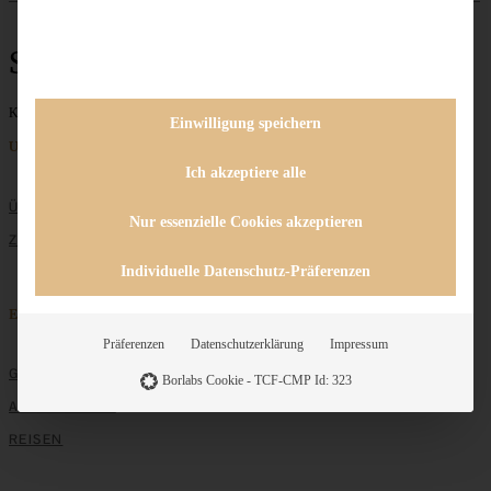
Spitzbuben
Keine Beiträge gefunden
Einwilligung speichern
Unternehmen
Ich akzeptiere alle
ÜBER MICH
Nur essenzielle Cookies akzeptieren
ZUSAMMENARBEIT
Individuelle Datenschutz-Präferenzen
Entdecken
Präferenzen
Datenschutzerklärung
Impressum
GRUNDLAGEN
Borlabs Cookie - TCF-CMP Id: 323
ALLE REZEPTE
REISEN