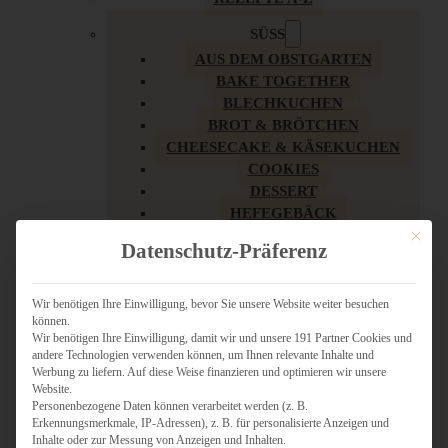
SÜSS
AUS DEM OBSTGARTEN
BAKE TOGETHER
BLECHKUCHEN
BROT & BRÖTCHEN
CHEESECAKE & KÄSEKUCHEN
COOKIES
DESSERT
HEFEGEBÄCK
KLASSIKER
Mit dies
Datenschutz-Präferenz
KUCHEN
LOW CARB & GESÜNDER
MY AMERICAN BAKERY
Wir benötigen Ihre Einwilligung, bevor Sie unsere Website weiter besuchen
können.
REZEPTE ZU OSTERN
Wir benötigen Ihre Einwilligung, damit wir und unsere 191 Partner Cookies und
SCHOKOLADIGES
andere Technologien verwenden können, um Ihnen relevante Inhalte und
SÜSSES HAUPTGERICHT
Werbung zu liefern. Auf diese Weise finanzieren und optimieren wir unsere
SÜSSES KLEINGEBÄCK
Website.
Personenbezogene Daten können verarbeitet werden (z. B.
TÖRTCHEN
Erkennungsmerkmale, IP-Adressen), z. B. für personalisierte Anzeigen und
VEGAN SÜSS
Inhalte oder zur Messung von Anzeigen und Inhalten.