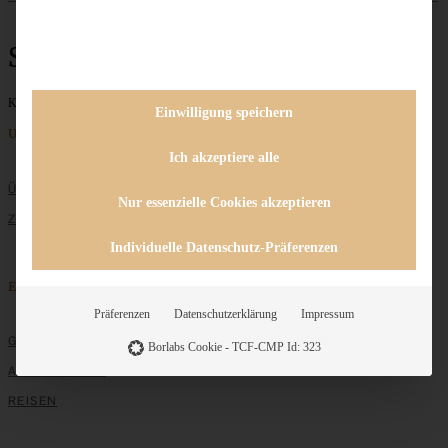
Spanische Tapas
Keine Beiträge gefunden
Einwilligung speichern
Unternehmen
Ich akzeptiere alle
ÜBER MICH
Nur essenzielle Cookies akzeptieren
ZUSAMMENARBEIT
Individuelle Datenschutz-Präferenzen
Entdecken
Präferenzen
Datenschutzerklärung
Impressum
GRUNDLAGEN
Borlabs Cookie - TCF-CMP Id: 323
ALLE REZEPTE
REISEN