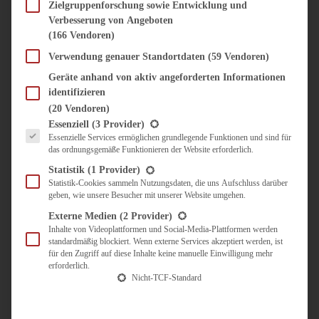
SÜSS & HERZHAFT
Zielgruppenforschung sowie Entwicklung und
Verbesserung von Angeboten
BROTAUFSTRICH
(166 Vendoren)
BRUNCH & FRÜHSTÜCK
DIPS, SAUCEN, CHUTNEYS
Verwendung genauer Standortdaten
(59 Vendoren)
KINDER-LIEBLINGSESSEN
Geräte anhand von aktiv angeforderten Informationen
KÜCHENGESCHENKE
identifizieren
OMAS REZEPTE
(20 Vendoren)
TARTES UND PIES
Es folgt eine Liste der Service-Gruppen, für die eine Einwilligung erteilt werden kann.
Essenziell
(3 Provider)
Essenzielle Services ermöglichen grundlegende Funktionen und sind für
UNTERWEGS
das ordnungsgemäße Funktionieren der Website erforderlich.
REISETIPPS
Statistik
(1 Provider)
KULINARISCH UNTERWEGS
Statistik-Cookies sammeln Nutzungsdaten, die uns Aufschluss darüber
geben, wie unsere Besucher mit unserer Website umgehen.
ÜBER MICH
ZUSAMMENARBEIT
Externe Medien
(2 Provider)
Inhalte von Videoplattformen und Social-Media-Plattformen werden
standardmäßig blockiert. Wenn externe Services akzeptiert werden, ist
für den Zugriff auf diese Inhalte keine manuelle Einwilligung mehr
erforderlich.
Nicht-TCF-Standard
Suche