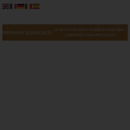
@ TEXT UND BILD: ANDREA NATSCHKE |
IMPRESSUM
DATENSCHUTZ
ZIMTKEKS UND APFELTARTE