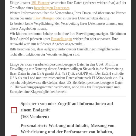
WEIHNACHTSBÄCKEREI
Einige unserer
191 Partner
verarbeiten Ihre Daten (jederzeit widerrufbar) auf der
Grundlage eines
berechtigten Interesses
.
ZIMTLIEBE
Weitere Informationen über die Verwendung Ihrer Daten und über unsere Partner
finden Sie unter
Einstellungen
oder in unserer Datenschutzerklärung.
HERZHAFT
Es besteht keine Verpflichtung, der Verarbeitung Ihrer Daten zuzustimmen, um
dieses Angebot zu nutzen.
BEILAGEN & GEMÜSE
Wir können bestimmte Inhalte nicht ohne Ihre Einwilligung anzeigen. Sie können
BURGER & SANDWICHES
Ihre Auswahl jederzeit unter
Einstellungen
widerrufen oder anpassen. Ihre
FIX AUF DEM TISCH
Auswahl wird nur auf dieses Angebot angewendet.
Bitte beachten Sie, dass aufgrund individueller Einstellungen möglicherweise
FLEISCH & FISCH
nicht alle Funktionen der Website verfügbar sind.
GRILLEN / BARBECUE
HERZHAFTES BACKEN
Einige Services verarbeiten personenbezogene Daten in den USA. Mit Ihrer
Einwilligung zur Nutzung dieser Services willigen Sie auch in die Verarbeitung
ONE-POT-GERICHTE
Ihrer Daten in den USA gemäß Art. 49 (1) lit. a GDPR ein. Der EuGH stuft die
PASTA & NUDELGERICHTE
USA als ein Land mit unzureichendem Datenschutz nach EU-Standards ein. Es
besteht beispielsweise die Gefahr, dass US-Behörden personenbezogene Daten
PIZZA, TARTES & QUICHES
in Überwachungsprogrammen verarbeiten, ohne dass für Europäerinnen und
REIS & RISOTTO
Europäer eine Klagemöglichkeit besteht.
SALATE & SNACKS
Im Folgenden finden Sie eine Liste der Zwecke des IAB Transparency and Consent Fram
SUPPENKASPEREIEN
Speichern von oder Zugriff auf Informationen auf
einem Endgerät
VEGAN HERZHAFT
(168 Vendoren)
VEGETARISCHES
VORSPEISEN
Personalisierte Werbung und Inhalte, Messung von
Werbeleistung und der Performance von Inhalten,