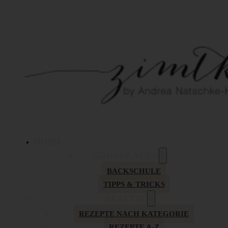
HOME
GRUNDLAGEN
BACKSCHULE
TIPPS & TRICKS
REZEPTE
REZEPTE NACH KATEGORIE
REZEPTE A-Z