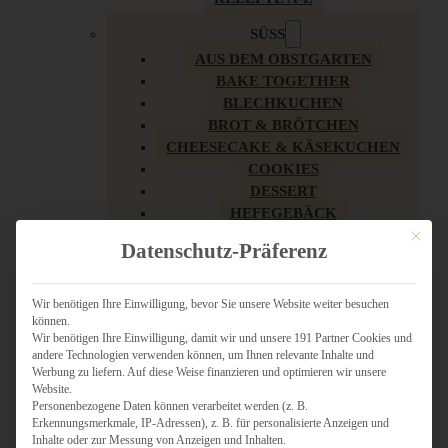
SÜSS
AUS DEM OBSTGARTEN
BAKE TOGETHER
BLECHKUCHEN
BROT & BRÖTCHEN
CHEESECAKE & KÄSEKUCHEN
COOKIES
DESSERT
HEFEGEBÄCK
KLASSIKER
Mit dies
Datenschutz-Präferenz
KUCHEN
LOW CARB & GESÜNDER
MY AMERICAN BAKERY
Wir benötigen Ihre Einwilligung, bevor Sie unsere Website weiter besuchen
können.
REZEPTE ZU OSTERN
Wir benötigen Ihre Einwilligung, damit wir und unsere 191 Partner Cookies und
SCHOKOLADIGES
andere Technologien verwenden können, um Ihnen relevante Inhalte und
SÜSSES HAUPTGERICHT
Werbung zu liefern. Auf diese Weise finanzieren und optimieren wir unsere
SÜSSES KLEINGEBÄCK
Website.
Personenbezogene Daten können verarbeitet werden (z. B.
TÖRTCHEN
Erkennungsmerkmale, IP-Adressen), z. B. für personalisierte Anzeigen und
VEGAN SÜSS
Inhalte oder zur Messung von Anzeigen und Inhalten.