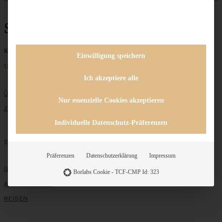
Sommersalat
Keine Beiträge gefunden
Einwilligung speichern
Unternehmen
Ich akzeptiere alle
ÜBER MICH
Nur essenzielle Cookies akzeptieren
ZUSAMMENARBEIT
Individuelle Datenschutz-Präferenzen
Entdecken
Präferenzen
Datenschutzerklärung
Impressum
GRUNDLAGEN
Borlabs Cookie - TCF-CMP Id: 323
ALLE REZEPTE
REISEN