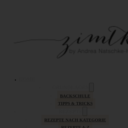
HOME
GRUNDLAGEN
BACKSCHULE
TIPPS & TRICKS
REZEPTE
REZEPTE NACH KATEGORIE
REZEPTE A-Z