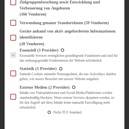
SÜSS & HERZHAFT
Zielgruppenforschung sowie Entwicklung und
Verbesserung von Angeboten
BROTAUFSTRICH
(166 Vendoren)
BRUNCH & FRÜHSTÜCK
DIPS, SAUCEN, CHUTNEYS
Verwendung genauer Standortdaten
(59 Vendoren)
KINDER-LIEBLINGSESSEN
Geräte anhand von aktiv angeforderten Informationen
KÜCHENGESCHENKE
identifizieren
OMAS REZEPTE
(20 Vendoren)
TARTES UND PIES
Es folgt eine Liste der Service-Gruppen, für die eine Einwilligung erteilt werden kann.
Essenziell
(3 Provider)
Essenzielle Services ermöglichen grundlegende Funktionen und sind für
UNTERWEGS
das ordnungsgemäße Funktionieren der Website erforderlich.
REISETIPPS
Statistik
(1 Provider)
KULINARISCH UNTERWEGS
Statistik-Cookies sammeln Nutzungsdaten, die uns Aufschluss darüber
geben, wie unsere Besucher mit unserer Website umgehen.
ÜBER MICH
ZUSAMMENARBEIT
Externe Medien
(2 Provider)
Inhalte von Videoplattformen und Social-Media-Plattformen werden
standardmäßig blockiert. Wenn externe Services akzeptiert werden, ist
für den Zugriff auf diese Inhalte keine manuelle Einwilligung mehr
erforderlich.
Nicht-TCF-Standard
Suche