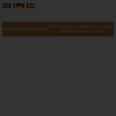
@ TEXT UND BILD: ANDREA NATSCHKE |
IMPRESSUM
DATENSCHUTZ
ZIMTKEKS UND APFELTARTE