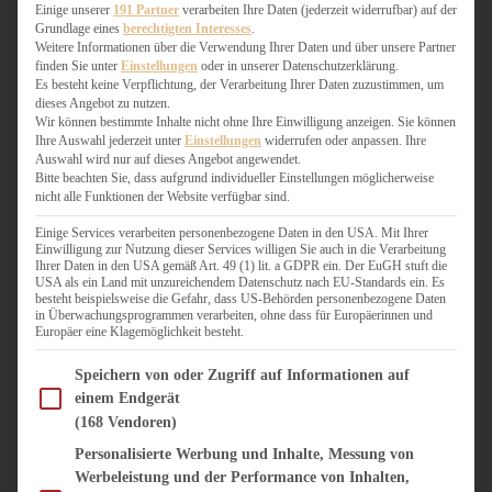
WEIHNACHTSBÄCKEREI
Einige unserer
191 Partner
verarbeiten Ihre Daten (jederzeit widerrufbar) auf der
Grundlage eines
berechtigten Interesses
.
ZIMTLIEBE
Weitere Informationen über die Verwendung Ihrer Daten und über unsere Partner
finden Sie unter
Einstellungen
oder in unserer Datenschutzerklärung.
HERZHAFT
Es besteht keine Verpflichtung, der Verarbeitung Ihrer Daten zuzustimmen, um
dieses Angebot zu nutzen.
BEILAGEN & GEMÜSE
Wir können bestimmte Inhalte nicht ohne Ihre Einwilligung anzeigen. Sie können
BURGER & SANDWICHES
Ihre Auswahl jederzeit unter
Einstellungen
widerrufen oder anpassen. Ihre
FIX AUF DEM TISCH
Auswahl wird nur auf dieses Angebot angewendet.
Bitte beachten Sie, dass aufgrund individueller Einstellungen möglicherweise
FLEISCH & FISCH
nicht alle Funktionen der Website verfügbar sind.
GRILLEN / BARBECUE
HERZHAFTES BACKEN
Einige Services verarbeiten personenbezogene Daten in den USA. Mit Ihrer
Einwilligung zur Nutzung dieser Services willigen Sie auch in die Verarbeitung
ONE-POT-GERICHTE
Ihrer Daten in den USA gemäß Art. 49 (1) lit. a GDPR ein. Der EuGH stuft die
PASTA & NUDELGERICHTE
USA als ein Land mit unzureichendem Datenschutz nach EU-Standards ein. Es
besteht beispielsweise die Gefahr, dass US-Behörden personenbezogene Daten
PIZZA, TARTES & QUICHES
in Überwachungsprogrammen verarbeiten, ohne dass für Europäerinnen und
REIS & RISOTTO
Europäer eine Klagemöglichkeit besteht.
SALATE & SNACKS
Im Folgenden finden Sie eine Liste der Zwecke des IAB Transparency and Consent Fram
SUPPENKASPEREIEN
Speichern von oder Zugriff auf Informationen auf
einem Endgerät
VEGAN HERZHAFT
(168 Vendoren)
VEGETARISCHES
VORSPEISEN
Personalisierte Werbung und Inhalte, Messung von
Werbeleistung und der Performance von Inhalten,