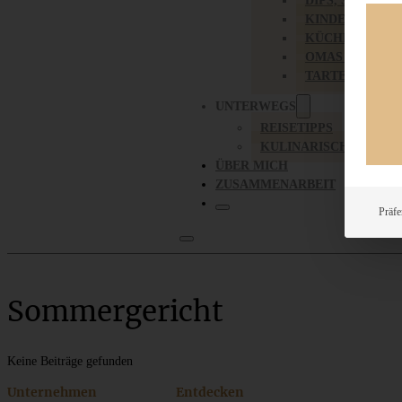
DIPS, SAUCEN,
KINDER-LIEBL
KÜCHENGESC
OMAS REZEPT
TARTES UND PI
UNTERWEGS
REISETIPPS
KULINARISCH UNTER
ÜBER MICH
ZUSAMMENARBEIT
Präfe
Sommergericht
Keine Beiträge gefunden
Unternehmen
Entdecken