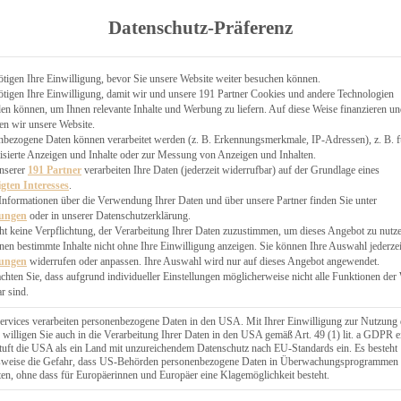
TGARTEN
Datenschutz-Präferenz
ER
N
CHEN
tigen Ihre Einwilligung, bevor Sie unsere Website weiter besuchen können.
tigen Ihre Einwilligung, damit wir und unsere 191 Partner Cookies und andere Technologien
& KÄSEKUCHEN
n können, um Ihnen relevante Inhalte und Werbung zu liefern. Auf diese Weise finanzieren u
en wir unsere Website.
nbezogene Daten können verarbeitet werden (z. B. Erkennungsmerkmale, IP-Adressen), z. B. f
isierte Anzeigen und Inhalte oder zur Messung von Anzeigen und Inhalten.
unserer
191 Partner
verarbeiten Ihre Daten (jederzeit widerrufbar) auf der Grundlage eines
igten Interesses
.
Informationen über die Verwendung Ihrer Daten und über unsere Partner finden Sie unter
GESÜNDER
lungen
oder in unserer Datenschutzerklärung.
 BAKERY
ht keine Verpflichtung, der Verarbeitung Ihrer Daten zuzustimmen, um dieses Angebot zu nutz
en bestimmte Inhalte nicht ohne Ihre Einwilligung anzeigen. Sie können Ihre Auswahl jederzei
STERN
lungen
widerrufen oder anpassen. Ihre Auswahl wird nur auf dieses Angebot angewendet.
ES
achten Sie, dass aufgrund individueller Einstellungen möglicherweise nicht alle Funktionen der
GERICHT
r sind.
EBÄCK
ervices verarbeiten personenbezogene Daten in den USA. Mit Ihrer Einwilligung zur Nutzung 
 willigen Sie auch in die Verarbeitung Ihrer Daten in den USA gemäß Art. 49 (1) lit. a GDPR e
uft die USA als ein Land mit unzureichendem Datenschutz nach EU-Standards ein. Es besteht
ÄCKEREI
lsweise die Gefahr, dass US-Behörden personenbezogene Daten in Überwachungsprogrammen
ten, ohne dass für Europäerinnen und Europäer eine Klagemöglichkeit besteht.