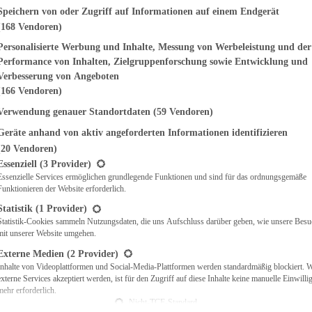
genden finden Sie eine Liste der Zwecke des IAB Transparency and Consent Fr
Speichern von oder Zugriff auf Informationen auf einem Endgerät
(168 Vendoren)
EMÜSE
NDWICHES
Personalisierte Werbung und Inhalte, Messung von Werbeleistung und der
ISCH
Performance von Inhalten, Zielgruppenforschung sowie Entwicklung und
CH
Verbesserung von Angeboten
RBECUE
(166 Vendoren)
BACKEN
Verwendung genauer Standortdaten
(59 Vendoren)
CHTE
Geräte anhand von aktiv angeforderten Informationen identifizieren
LGERICHTE
 & QUICHES
(20 Vendoren)
t eine Liste der Service-Gruppen, für die eine Einwilligung erteilt werden ka
O
Essenziell
(3 Provider)
Essenzielle Services ermöglichen grundlegende Funktionen und sind für das ordnungsgemäße
CKS
Funktionieren der Website erforderlich.
REIEN
AFT
Statistik
(1 Provider)
ES
Statistik-Cookies sammeln Nutzungsdaten, die uns Aufschluss darüber geben, wie unsere Besu
mit unserer Website umgehen.
Externe Medien
(2 Provider)
Inhalte von Videoplattformen und Social-Media-Plattformen werden standardmäßig blockiert. 
externe Services akzeptiert werden, ist für den Zugriff auf diese Inhalte keine manuelle Einwill
CH
mehr erforderlich.
ÜHSTÜCK
Nicht-TCF-Standard