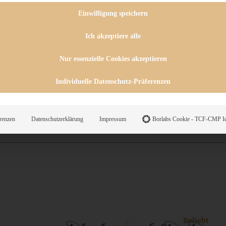
 CHUTNEYS
INGSESSEN
Einwilligung speichern
HENKE
E
Ich akzeptiere alle
ES
Nur essenzielle Cookies akzeptieren
Individuelle Datenschutz-Präferenzen
WEGS
renzen
Datenschutzerklärung
Impressum
Borlabs Cookie - TCF-CMP Id
Suche
Beliebt