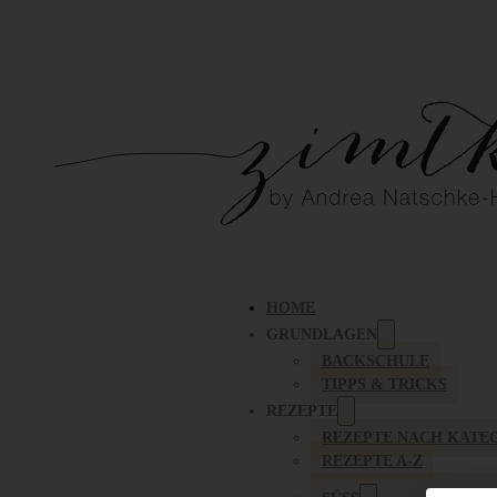
HOME
GRUNDLAGEN
BACKSCHULE
TIPPS & TRICKS
REZEPTE
REZEPTE NACH KATE
REZEPTE A-Z