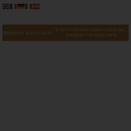
@ TEXT UND BILD: ANDREA NATSCHKE |
IMPRESSUM
DATENSCHUTZ
ZIMTKEKS UND APFELTARTE