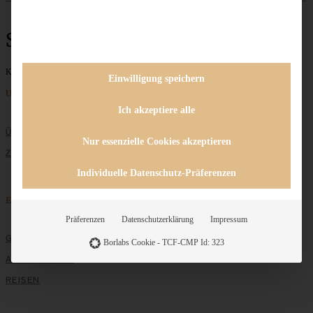
Schwedische Kanelbullar
Keine Beiträge gefunden
Einwilligung speichern
Unternehmen
Ich akzeptiere alle
ÜBER MICH
Nur essenzielle Cookies akzeptieren
ZUSAMMENARBEIT
Individuelle Datenschutz-Präferenzen
Entdecken
Präferenzen
Datenschutzerklärung
Impressum
GRUNDLAGEN
Borlabs Cookie - TCF-CMP Id: 323
ALLE REZEPTE
REISEN