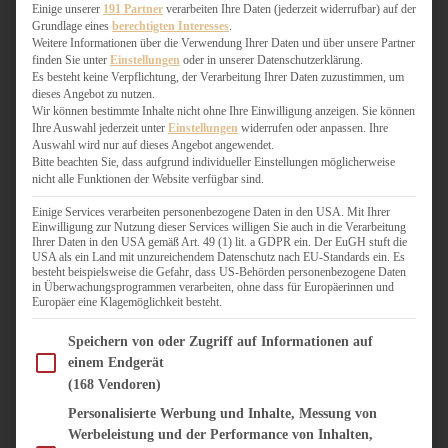
WEIHNACHTSBÄCKEREI
Einige unserer
191 Partner
verarbeiten Ihre Daten (jederzeit widerrufbar) auf der
Grundlage eines
berechtigten Interesses
.
ZIMTLIEBE
Weitere Informationen über die Verwendung Ihrer Daten und über unsere Partner
finden Sie unter
Einstellungen
oder in unserer Datenschutzerklärung.
HERZHAFT
Es besteht keine Verpflichtung, der Verarbeitung Ihrer Daten zuzustimmen, um
dieses Angebot zu nutzen.
BEILAGEN & GEMÜSE
Wir können bestimmte Inhalte nicht ohne Ihre Einwilligung anzeigen. Sie können
BURGER & SANDWICHES
Ihre Auswahl jederzeit unter
Einstellungen
widerrufen oder anpassen. Ihre
FIX AUF DEM TISCH
Auswahl wird nur auf dieses Angebot angewendet.
Bitte beachten Sie, dass aufgrund individueller Einstellungen möglicherweise
FLEISCH & FISCH
nicht alle Funktionen der Website verfügbar sind.
GRILLEN / BARBECUE
HERZHAFTES BACKEN
Einige Services verarbeiten personenbezogene Daten in den USA. Mit Ihrer
Einwilligung zur Nutzung dieser Services willigen Sie auch in die Verarbeitung
ONE-POT-GERICHTE
Ihrer Daten in den USA gemäß Art. 49 (1) lit. a GDPR ein. Der EuGH stuft die
PASTA & NUDELGERICHTE
USA als ein Land mit unzureichendem Datenschutz nach EU-Standards ein. Es
besteht beispielsweise die Gefahr, dass US-Behörden personenbezogene Daten
PIZZA, TARTES & QUICHES
in Überwachungsprogrammen verarbeiten, ohne dass für Europäerinnen und
REIS & RISOTTO
Europäer eine Klagemöglichkeit besteht.
SALATE & SNACKS
Im Folgenden finden Sie eine Liste der Zwecke des IAB Transparency and Consent Fram
SUPPENKASPEREIEN
Speichern von oder Zugriff auf Informationen auf
einem Endgerät
VEGAN HERZHAFT
(168 Vendoren)
VEGETARISCHES
VORSPEISEN
Personalisierte Werbung und Inhalte, Messung von
Werbeleistung und der Performance von Inhalten,