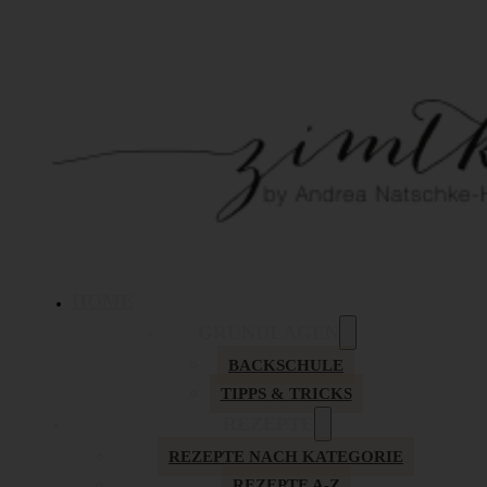
HOME
GRUNDLAGEN
BACKSCHULE
TIPPS & TRICKS
REZEPTE
REZEPTE NACH KATEGORIE
REZEPTE A-Z