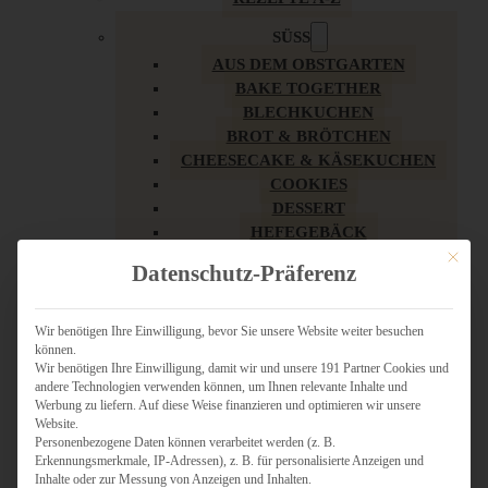
SÜSS
AUS DEM OBSTGARTEN
BAKE TOGETHER
BLECHKUCHEN
BROT & BRÖTCHEN
CHEESECAKE & KÄSEKUCHEN
COOKIES
DESSERT
HEFEGEBÄCK
KLASSIKER
Mit dies
Datenschutz-Präferenz
KUCHEN
LOW CARB & GESÜNDER
MY AMERICAN BAKERY
Wir benötigen Ihre Einwilligung, bevor Sie unsere Website weiter besuchen
können.
REZEPTE ZU OSTERN
Wir benötigen Ihre Einwilligung, damit wir und unsere 191 Partner Cookies und
SCHOKOLADIGES
andere Technologien verwenden können, um Ihnen relevante Inhalte und
SÜSSES HAUPTGERICHT
Werbung zu liefern. Auf diese Weise finanzieren und optimieren wir unsere
SÜSSES KLEINGEBÄCK
Website.
Personenbezogene Daten können verarbeitet werden (z. B.
TÖRTCHEN
Erkennungsmerkmale, IP-Adressen), z. B. für personalisierte Anzeigen und
VEGAN SÜSS
Inhalte oder zur Messung von Anzeigen und Inhalten.