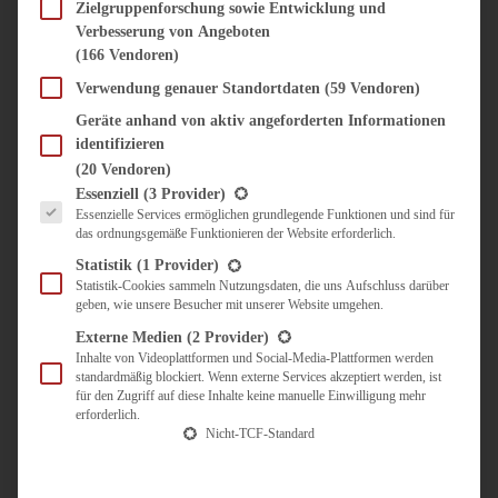
SÜSS & HERZHAFT
Zielgruppenforschung sowie Entwicklung und
Verbesserung von Angeboten
BROTAUFSTRICH
(166 Vendoren)
BRUNCH & FRÜHSTÜCK
DIPS, SAUCEN, CHUTNEYS
Verwendung genauer Standortdaten
(59 Vendoren)
KINDER-LIEBLINGSESSEN
Geräte anhand von aktiv angeforderten Informationen
KÜCHENGESCHENKE
identifizieren
OMAS REZEPTE
(20 Vendoren)
TARTES UND PIES
Es folgt eine Liste der Service-Gruppen, für die eine Einwilligung erteilt werden kann.
Essenziell
(3 Provider)
Essenzielle Services ermöglichen grundlegende Funktionen und sind für
UNTERWEGS
das ordnungsgemäße Funktionieren der Website erforderlich.
REISETIPPS
Statistik
(1 Provider)
KULINARISCH UNTERWEGS
Statistik-Cookies sammeln Nutzungsdaten, die uns Aufschluss darüber
geben, wie unsere Besucher mit unserer Website umgehen.
ÜBER MICH
ZUSAMMENARBEIT
Externe Medien
(2 Provider)
Inhalte von Videoplattformen und Social-Media-Plattformen werden
standardmäßig blockiert. Wenn externe Services akzeptiert werden, ist
für den Zugriff auf diese Inhalte keine manuelle Einwilligung mehr
erforderlich.
Nicht-TCF-Standard
Suche