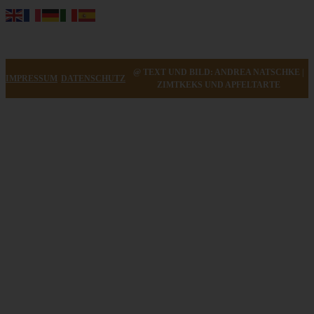
@ TEXT UND BILD: ANDREA NATSCHKE |
IMPRESSUM
DATENSCHUTZ
ZIMTKEKS UND APFELTARTE