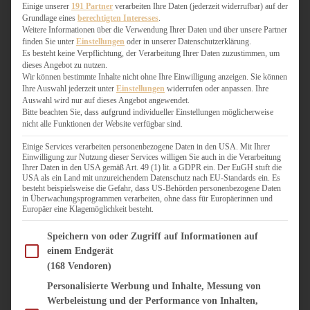
WEIHNACHTSBÄCKEREI
Einige unserer
191 Partner
verarbeiten Ihre Daten (jederzeit widerrufbar) auf der
Grundlage eines
berechtigten Interesses
.
ZIMTLIEBE
Weitere Informationen über die Verwendung Ihrer Daten und über unsere Partner
finden Sie unter
Einstellungen
oder in unserer Datenschutzerklärung.
HERZHAFT
Es besteht keine Verpflichtung, der Verarbeitung Ihrer Daten zuzustimmen, um
dieses Angebot zu nutzen.
BEILAGEN & GEMÜSE
Wir können bestimmte Inhalte nicht ohne Ihre Einwilligung anzeigen. Sie können
BURGER & SANDWICHES
Ihre Auswahl jederzeit unter
Einstellungen
widerrufen oder anpassen. Ihre
FIX AUF DEM TISCH
Auswahl wird nur auf dieses Angebot angewendet.
Bitte beachten Sie, dass aufgrund individueller Einstellungen möglicherweise
FLEISCH & FISCH
nicht alle Funktionen der Website verfügbar sind.
GRILLEN / BARBECUE
HERZHAFTES BACKEN
Einige Services verarbeiten personenbezogene Daten in den USA. Mit Ihrer
Einwilligung zur Nutzung dieser Services willigen Sie auch in die Verarbeitung
ONE-POT-GERICHTE
Ihrer Daten in den USA gemäß Art. 49 (1) lit. a GDPR ein. Der EuGH stuft die
PASTA & NUDELGERICHTE
USA als ein Land mit unzureichendem Datenschutz nach EU-Standards ein. Es
besteht beispielsweise die Gefahr, dass US-Behörden personenbezogene Daten
PIZZA, TARTES & QUICHES
in Überwachungsprogrammen verarbeiten, ohne dass für Europäerinnen und
REIS & RISOTTO
Europäer eine Klagemöglichkeit besteht.
SALATE & SNACKS
Im Folgenden finden Sie eine Liste der Zwecke des IAB Transparency and Consent Fram
SUPPENKASPEREIEN
Speichern von oder Zugriff auf Informationen auf
einem Endgerät
VEGAN HERZHAFT
(168 Vendoren)
VEGETARISCHES
VORSPEISEN
Personalisierte Werbung und Inhalte, Messung von
Werbeleistung und der Performance von Inhalten,