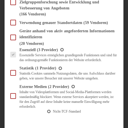
SÜSS & HERZHAFT
Zielgruppenforschung sowie Entwicklung und
Verbesserung von Angeboten
BROTAUFSTRICH
(166 Vendoren)
BRUNCH & FRÜHSTÜCK
DIPS, SAUCEN, CHUTNEYS
Verwendung genauer Standortdaten
(59 Vendoren)
KINDER-LIEBLINGSESSEN
Geräte anhand von aktiv angeforderten Informationen
KÜCHENGESCHENKE
identifizieren
OMAS REZEPTE
(20 Vendoren)
TARTES UND PIES
Es folgt eine Liste der Service-Gruppen, für die eine Einwilligung erteilt werden kann.
Essenziell
(3 Provider)
Essenzielle Services ermöglichen grundlegende Funktionen und sind für
UNTERWEGS
das ordnungsgemäße Funktionieren der Website erforderlich.
REISETIPPS
Statistik
(1 Provider)
KULINARISCH UNTERWEGS
Statistik-Cookies sammeln Nutzungsdaten, die uns Aufschluss darüber
geben, wie unsere Besucher mit unserer Website umgehen.
ÜBER MICH
ZUSAMMENARBEIT
Externe Medien
(2 Provider)
Inhalte von Videoplattformen und Social-Media-Plattformen werden
standardmäßig blockiert. Wenn externe Services akzeptiert werden, ist
für den Zugriff auf diese Inhalte keine manuelle Einwilligung mehr
erforderlich.
Nicht-TCF-Standard
Suche