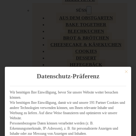
SÜSS
AUS DEM OBSTGARTEN
BAKE TOGETHER
BLECHKUCHEN
BROT & BRÖTCHEN
CHEESECAKE & KÄSEKUCHEN
COOKIES
DESSERT
HEFEGEBÄCK
KLASSIKER
Mit dies
Datenschutz-Präferenz
KUCHEN
LOW CARB & GESÜNDER
MY AMERICAN BAKERY
Wir benötigen Ihre Einwilligung, bevor Sie unsere Website weiter besuchen
können.
REZEPTE ZU OSTERN
Wir benötigen Ihre Einwilligung, damit wir und unsere 191 Partner Cookies und
SCHOKOLADIGES
andere Technologien verwenden können, um Ihnen relevante Inhalte und
SÜSSES HAUPTGERICHT
Werbung zu liefern. Auf diese Weise finanzieren und optimieren wir unsere
SÜSSES KLEINGEBÄCK
Website.
Personenbezogene Daten können verarbeitet werden (z. B.
TÖRTCHEN
Erkennungsmerkmale, IP-Adressen), z. B. für personalisierte Anzeigen und
VEGAN SÜSS
Inhalte oder zur Messung von Anzeigen und Inhalten.