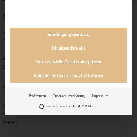
Schokobrötchen
Keine Beiträge gefunden
Einwilligung speichern
Unternehmen
Ich akzeptiere alle
ÜBER MICH
Nur essenzielle Cookies akzeptieren
ZUSAMMENARBEIT
Individuelle Datenschutz-Präferenzen
Entdecken
Präferenzen
Datenschutzerklärung
Impressum
GRUNDLAGEN
Borlabs Cookie - TCF-CMP Id: 323
ALLE REZEPTE
REISEN