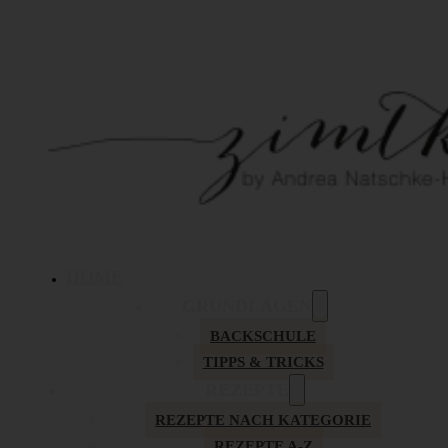
HOME
GRUNDLAGEN
BACKSCHULE
TIPPS & TRICKS
REZEPTE
REZEPTE NACH KATEGORIE
REZEPTE A-Z