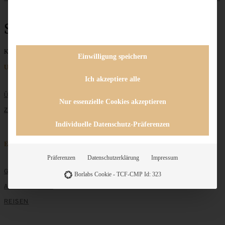
Schoko-Ganache
Keine Beiträge gefunden
Einwilligung speichern
Unternehmen
Ich akzeptiere alle
ÜBER MICH
Nur essenzielle Cookies akzeptieren
ZUSAMMENARBEIT
Individuelle Datenschutz-Präferenzen
Entdecken
Präferenzen
Datenschutzerklärung
Impressum
GRUNDLAGEN
Borlabs Cookie - TCF-CMP Id: 323
ALLE REZEPTE
REISEN