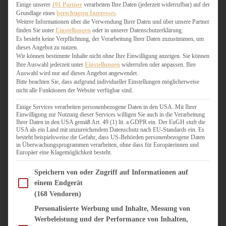
WEIHNACHTSBÄCKEREI
Einige unserer
191 Partner
verarbeiten Ihre Daten (jederzeit widerrufbar) auf der
Grundlage eines
berechtigten Interesses
.
ZIMTLIEBE
Weitere Informationen über die Verwendung Ihrer Daten und über unsere Partner
finden Sie unter
Einstellungen
oder in unserer Datenschutzerklärung.
HERZHAFT
Es besteht keine Verpflichtung, der Verarbeitung Ihrer Daten zuzustimmen, um
dieses Angebot zu nutzen.
BEILAGEN & GEMÜSE
Wir können bestimmte Inhalte nicht ohne Ihre Einwilligung anzeigen. Sie können
BURGER & SANDWICHES
Ihre Auswahl jederzeit unter
Einstellungen
widerrufen oder anpassen. Ihre
FIX AUF DEM TISCH
Auswahl wird nur auf dieses Angebot angewendet.
Bitte beachten Sie, dass aufgrund individueller Einstellungen möglicherweise
FLEISCH & FISCH
nicht alle Funktionen der Website verfügbar sind.
GRILLEN / BARBECUE
HERZHAFTES BACKEN
Einige Services verarbeiten personenbezogene Daten in den USA. Mit Ihrer
Einwilligung zur Nutzung dieser Services willigen Sie auch in die Verarbeitung
ONE-POT-GERICHTE
Ihrer Daten in den USA gemäß Art. 49 (1) lit. a GDPR ein. Der EuGH stuft die
PASTA & NUDELGERICHTE
USA als ein Land mit unzureichendem Datenschutz nach EU-Standards ein. Es
besteht beispielsweise die Gefahr, dass US-Behörden personenbezogene Daten
PIZZA, TARTES & QUICHES
in Überwachungsprogrammen verarbeiten, ohne dass für Europäerinnen und
REIS & RISOTTO
Europäer eine Klagemöglichkeit besteht.
SALATE & SNACKS
Im Folgenden finden Sie eine Liste der Zwecke des IAB Transparency and Consent Fram
SUPPENKASPEREIEN
Speichern von oder Zugriff auf Informationen auf
einem Endgerät
VEGAN HERZHAFT
(168 Vendoren)
VEGETARISCHES
VORSPEISEN
Personalisierte Werbung und Inhalte, Messung von
Werbeleistung und der Performance von Inhalten,