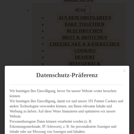
SÜSS
AUS DEM OBSTGARTEN
BAKE TOGETHER
BLECHKUCHEN
BROT & BRÖTCHEN
CHEESECAKE & KÄSEKUCHEN
COOKIES
DESSERT
HEFEGEBÄCK
KLASSIKER
Mit dies
Datenschutz-Präferenz
KUCHEN
LOW CARB & GESÜNDER
MY AMERICAN BAKERY
Wir benötigen Ihre Einwilligung, bevor Sie unsere Website weiter besuchen
können.
REZEPTE ZU OSTERN
Wir benötigen Ihre Einwilligung, damit wir und unsere 191 Partner Cookies und
SCHOKOLADIGES
andere Technologien verwenden können, um Ihnen relevante Inhalte und
SÜSSES HAUPTGERICHT
Werbung zu liefern. Auf diese Weise finanzieren und optimieren wir unsere
SÜSSES KLEINGEBÄCK
Website.
Personenbezogene Daten können verarbeitet werden (z. B.
TÖRTCHEN
Erkennungsmerkmale, IP-Adressen), z. B. für personalisierte Anzeigen und
VEGAN SÜSS
Inhalte oder zur Messung von Anzeigen und Inhalten.