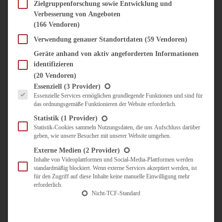
SÜSS & HERZHAFT
Zielgruppenforschung sowie Entwicklung und
Verbesserung von Angeboten
BROTAUFSTRICH
(166 Vendoren)
BRUNCH & FRÜHSTÜCK
DIPS, SAUCEN, CHUTNEYS
Verwendung genauer Standortdaten
(59 Vendoren)
KINDER-LIEBLINGSESSEN
Geräte anhand von aktiv angeforderten Informationen
KÜCHENGESCHENKE
identifizieren
OMAS REZEPTE
(20 Vendoren)
TARTES UND PIES
Es folgt eine Liste der Service-Gruppen, für die eine Einwilligung erteilt werden kann.
Essenziell
(3 Provider)
Essenzielle Services ermöglichen grundlegende Funktionen und sind für
UNTERWEGS
das ordnungsgemäße Funktionieren der Website erforderlich.
REISETIPPS
Statistik
(1 Provider)
KULINARISCH UNTERWEGS
Statistik-Cookies sammeln Nutzungsdaten, die uns Aufschluss darüber
geben, wie unsere Besucher mit unserer Website umgehen.
ÜBER MICH
ZUSAMMENARBEIT
Externe Medien
(2 Provider)
Inhalte von Videoplattformen und Social-Media-Plattformen werden
standardmäßig blockiert. Wenn externe Services akzeptiert werden, ist
für den Zugriff auf diese Inhalte keine manuelle Einwilligung mehr
erforderlich.
Nicht-TCF-Standard
Suche