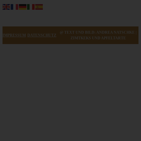
@ TEXT UND BILD: ANDREA NATSCHKE |
IMPRESSUM
DATENSCHUTZ
ZIMTKEKS UND APFELTARTE