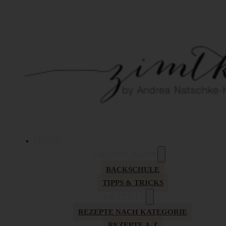
HOME
GRUNDLAGEN
BACKSCHULE
TIPPS & TRICKS
REZEPTE
REZEPTE NACH KATEGORIE
REZEPTE A-Z