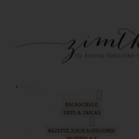
HOME
GRUNDLAGEN
BACKSCHULE
TIPPS & TRICKS
REZEPTE
REZEPTE NACH KATEGORIE
REZEPTE A-Z