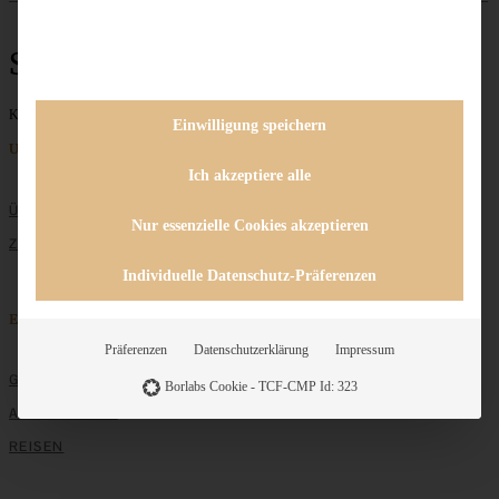
Schoko-Crossis
Keine Beiträge gefunden
Einwilligung speichern
Unternehmen
Ich akzeptiere alle
ÜBER MICH
Nur essenzielle Cookies akzeptieren
ZUSAMMENARBEIT
Individuelle Datenschutz-Präferenzen
Entdecken
Präferenzen
Datenschutzerklärung
Impressum
GRUNDLAGEN
Borlabs Cookie - TCF-CMP Id: 323
ALLE REZEPTE
REISEN