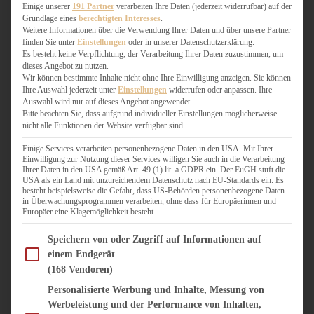
WEIHNACHTSBÄCKEREI
Einige unserer
191 Partner
verarbeiten Ihre Daten (jederzeit widerrufbar) auf der
Grundlage eines
berechtigten Interesses
.
ZIMTLIEBE
Weitere Informationen über die Verwendung Ihrer Daten und über unsere Partner
finden Sie unter
Einstellungen
oder in unserer Datenschutzerklärung.
HERZHAFT
Es besteht keine Verpflichtung, der Verarbeitung Ihrer Daten zuzustimmen, um
dieses Angebot zu nutzen.
BEILAGEN & GEMÜSE
Wir können bestimmte Inhalte nicht ohne Ihre Einwilligung anzeigen. Sie können
BURGER & SANDWICHES
Ihre Auswahl jederzeit unter
Einstellungen
widerrufen oder anpassen. Ihre
FIX AUF DEM TISCH
Auswahl wird nur auf dieses Angebot angewendet.
Bitte beachten Sie, dass aufgrund individueller Einstellungen möglicherweise
FLEISCH & FISCH
nicht alle Funktionen der Website verfügbar sind.
GRILLEN / BARBECUE
HERZHAFTES BACKEN
Einige Services verarbeiten personenbezogene Daten in den USA. Mit Ihrer
Einwilligung zur Nutzung dieser Services willigen Sie auch in die Verarbeitung
ONE-POT-GERICHTE
Ihrer Daten in den USA gemäß Art. 49 (1) lit. a GDPR ein. Der EuGH stuft die
PASTA & NUDELGERICHTE
USA als ein Land mit unzureichendem Datenschutz nach EU-Standards ein. Es
besteht beispielsweise die Gefahr, dass US-Behörden personenbezogene Daten
PIZZA, TARTES & QUICHES
in Überwachungsprogrammen verarbeiten, ohne dass für Europäerinnen und
REIS & RISOTTO
Europäer eine Klagemöglichkeit besteht.
SALATE & SNACKS
Im Folgenden finden Sie eine Liste der Zwecke des IAB Transparency and Consent Fram
SUPPENKASPEREIEN
Speichern von oder Zugriff auf Informationen auf
einem Endgerät
VEGAN HERZHAFT
(168 Vendoren)
VEGETARISCHES
VORSPEISEN
Personalisierte Werbung und Inhalte, Messung von
Werbeleistung und der Performance von Inhalten,