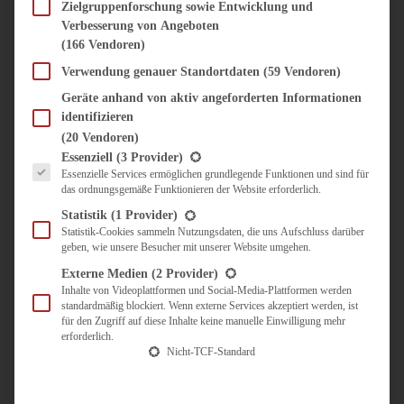
SÜSS & HERZHAFT
Zielgruppenforschung sowie Entwicklung und
Verbesserung von Angeboten
BROTAUFSTRICH
(166 Vendoren)
BRUNCH & FRÜHSTÜCK
DIPS, SAUCEN, CHUTNEYS
Verwendung genauer Standortdaten
(59 Vendoren)
KINDER-LIEBLINGSESSEN
Geräte anhand von aktiv angeforderten Informationen
KÜCHENGESCHENKE
identifizieren
OMAS REZEPTE
(20 Vendoren)
TARTES UND PIES
Es folgt eine Liste der Service-Gruppen, für die eine Einwilligung erteilt werden kann.
Essenziell
(3 Provider)
Essenzielle Services ermöglichen grundlegende Funktionen und sind für
UNTERWEGS
das ordnungsgemäße Funktionieren der Website erforderlich.
REISETIPPS
Statistik
(1 Provider)
KULINARISCH UNTERWEGS
Statistik-Cookies sammeln Nutzungsdaten, die uns Aufschluss darüber
geben, wie unsere Besucher mit unserer Website umgehen.
ÜBER MICH
ZUSAMMENARBEIT
Externe Medien
(2 Provider)
Inhalte von Videoplattformen und Social-Media-Plattformen werden
standardmäßig blockiert. Wenn externe Services akzeptiert werden, ist
für den Zugriff auf diese Inhalte keine manuelle Einwilligung mehr
erforderlich.
Nicht-TCF-Standard
Suche