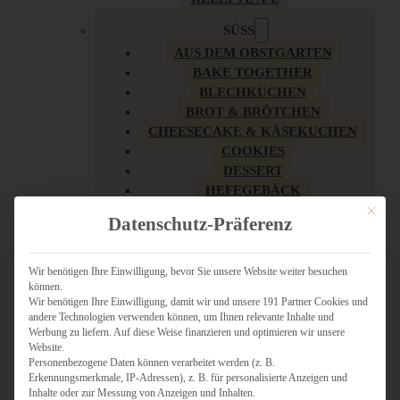
SÜSS
AUS DEM OBSTGARTEN
BAKE TOGETHER
BLECHKUCHEN
BROT & BRÖTCHEN
CHEESECAKE & KÄSEKUCHEN
COOKIES
DESSERT
HEFEGEBÄCK
KLASSIKER
Mit dies
Datenschutz-Präferenz
KUCHEN
LOW CARB & GESÜNDER
MY AMERICAN BAKERY
Wir benötigen Ihre Einwilligung, bevor Sie unsere Website weiter besuchen
können.
REZEPTE ZU OSTERN
Wir benötigen Ihre Einwilligung, damit wir und unsere 191 Partner Cookies und
SCHOKOLADIGES
andere Technologien verwenden können, um Ihnen relevante Inhalte und
SÜSSES HAUPTGERICHT
Werbung zu liefern. Auf diese Weise finanzieren und optimieren wir unsere
SÜSSES KLEINGEBÄCK
Website.
Personenbezogene Daten können verarbeitet werden (z. B.
TÖRTCHEN
Erkennungsmerkmale, IP-Adressen), z. B. für personalisierte Anzeigen und
VEGAN SÜSS
Inhalte oder zur Messung von Anzeigen und Inhalten.