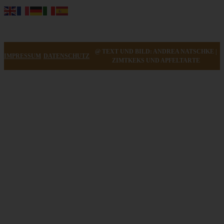
@ TEXT UND BILD: ANDREA NATSCHKE |
IMPRESSUM
DATENSCHUTZ
ZIMTKEKS UND APFELTARTE