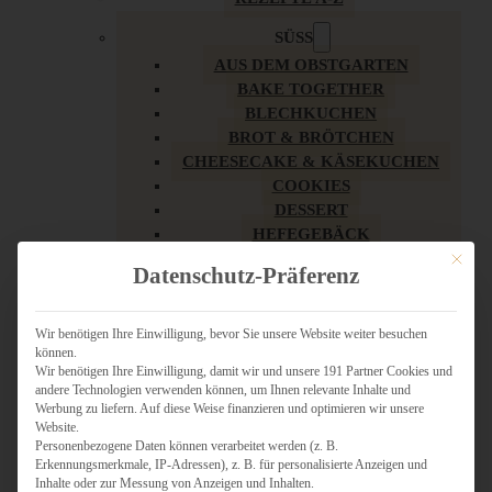
SÜSS
AUS DEM OBSTGARTEN
BAKE TOGETHER
BLECHKUCHEN
BROT & BRÖTCHEN
CHEESECAKE & KÄSEKUCHEN
COOKIES
DESSERT
HEFEGEBÄCK
KLASSIKER
Mit dies
Datenschutz-Präferenz
KUCHEN
LOW CARB & GESÜNDER
MY AMERICAN BAKERY
Wir benötigen Ihre Einwilligung, bevor Sie unsere Website weiter besuchen
können.
REZEPTE ZU OSTERN
Wir benötigen Ihre Einwilligung, damit wir und unsere 191 Partner Cookies und
SCHOKOLADIGES
andere Technologien verwenden können, um Ihnen relevante Inhalte und
SÜSSES HAUPTGERICHT
Werbung zu liefern. Auf diese Weise finanzieren und optimieren wir unsere
SÜSSES KLEINGEBÄCK
Website.
Personenbezogene Daten können verarbeitet werden (z. B.
TÖRTCHEN
Erkennungsmerkmale, IP-Adressen), z. B. für personalisierte Anzeigen und
VEGAN SÜSS
Inhalte oder zur Messung von Anzeigen und Inhalten.