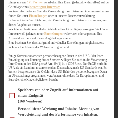
WEIHNACHTSBÄCKEREI
Einige unserer
191 Partner
verarbeiten Ihre Daten (jederzeit widerrufbar) auf der
Grundlage eines
berechtigten Interesses
.
ZIMTLIEBE
Weitere Informationen über die Verwendung Ihrer Daten und über unsere Partner
finden Sie unter
Einstellungen
oder in unserer Datenschutzerklärung.
HERZHAFT
Es besteht keine Verpflichtung, der Verarbeitung Ihrer Daten zuzustimmen, um
dieses Angebot zu nutzen.
BEILAGEN & GEMÜSE
Wir können bestimmte Inhalte nicht ohne Ihre Einwilligung anzeigen. Sie können
BURGER & SANDWICHES
Ihre Auswahl jederzeit unter
Einstellungen
widerrufen oder anpassen. Ihre
FIX AUF DEM TISCH
Auswahl wird nur auf dieses Angebot angewendet.
Bitte beachten Sie, dass aufgrund individueller Einstellungen möglicherweise
FLEISCH & FISCH
nicht alle Funktionen der Website verfügbar sind.
GRILLEN / BARBECUE
HERZHAFTES BACKEN
Einige Services verarbeiten personenbezogene Daten in den USA. Mit Ihrer
Einwilligung zur Nutzung dieser Services willigen Sie auch in die Verarbeitung
ONE-POT-GERICHTE
Ihrer Daten in den USA gemäß Art. 49 (1) lit. a GDPR ein. Der EuGH stuft die
PASTA & NUDELGERICHTE
USA als ein Land mit unzureichendem Datenschutz nach EU-Standards ein. Es
besteht beispielsweise die Gefahr, dass US-Behörden personenbezogene Daten
PIZZA, TARTES & QUICHES
in Überwachungsprogrammen verarbeiten, ohne dass für Europäerinnen und
REIS & RISOTTO
Europäer eine Klagemöglichkeit besteht.
SALATE & SNACKS
Im Folgenden finden Sie eine Liste der Zwecke des IAB Transparency and Consent Fram
SUPPENKASPEREIEN
Speichern von oder Zugriff auf Informationen auf
einem Endgerät
VEGAN HERZHAFT
(168 Vendoren)
VEGETARISCHES
VORSPEISEN
Personalisierte Werbung und Inhalte, Messung von
Werbeleistung und der Performance von Inhalten,