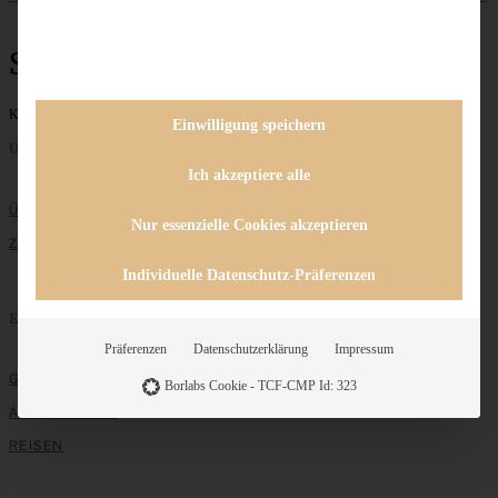
Saté
Keine Beiträge gefunden
Einwilligung speichern
Unternehmen
Ich akzeptiere alle
ÜBER MICH
Nur essenzielle Cookies akzeptieren
ZUSAMMENARBEIT
Individuelle Datenschutz-Präferenzen
Entdecken
Präferenzen
Datenschutzerklärung
Impressum
GRUNDLAGEN
Borlabs Cookie - TCF-CMP Id: 323
ALLE REZEPTE
REISEN