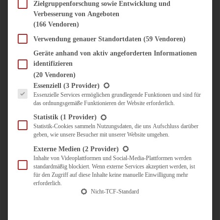
SÜSS & HERZHAFT
Zielgruppenforschung sowie Entwicklung und
Verbesserung von Angeboten
BROTAUFSTRICH
(166 Vendoren)
BRUNCH & FRÜHSTÜCK
DIPS, SAUCEN, CHUTNEYS
Verwendung genauer Standortdaten
(59 Vendoren)
KINDER-LIEBLINGSESSEN
Geräte anhand von aktiv angeforderten Informationen
KÜCHENGESCHENKE
identifizieren
OMAS REZEPTE
(20 Vendoren)
TARTES UND PIES
Es folgt eine Liste der Service-Gruppen, für die eine Einwilligung erteilt werden kann.
Essenziell
(3 Provider)
Essenzielle Services ermöglichen grundlegende Funktionen und sind für
UNTERWEGS
das ordnungsgemäße Funktionieren der Website erforderlich.
REISETIPPS
Statistik
(1 Provider)
KULINARISCH UNTERWEGS
Statistik-Cookies sammeln Nutzungsdaten, die uns Aufschluss darüber
geben, wie unsere Besucher mit unserer Website umgehen.
ÜBER MICH
ZUSAMMENARBEIT
Externe Medien
(2 Provider)
Inhalte von Videoplattformen und Social-Media-Plattformen werden
standardmäßig blockiert. Wenn externe Services akzeptiert werden, ist
für den Zugriff auf diese Inhalte keine manuelle Einwilligung mehr
erforderlich.
Nicht-TCF-Standard
Suche