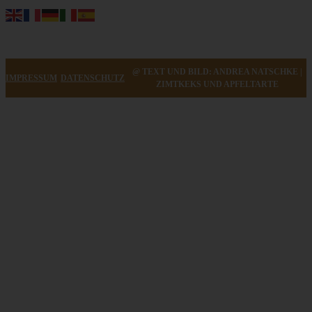
@ TEXT UND BILD: ANDREA NATSCHKE |
IMPRESSUM
DATENSCHUTZ
ZIMTKEKS UND APFELTARTE