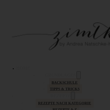
HOME
GRUNDLAGEN
BACKSCHULE
TIPPS & TRICKS
REZEPTE
REZEPTE NACH KATEGORIE
REZEPTE A-Z