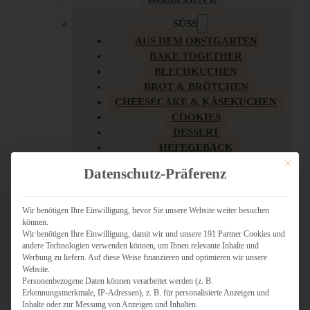
SÜSS
AUS DEM OBSTGARTEN
BAKE TOGETHER
BLECHKUCHEN
BROT & BRÖTCHEN
CHEESECAKE & KÄSEKUCHEN
COOKIES
DESSERT
HEFEGEBÄCK
KLASSIKER
Mit dies
Datenschutz-Präferenz
KUCHEN
LOW CARB & GESÜNDER
MY AMERICAN BAKERY
Wir benötigen Ihre Einwilligung, bevor Sie unsere Website weiter besuchen
können.
REZEPTE ZU OSTERN
Wir benötigen Ihre Einwilligung, damit wir und unsere 191 Partner Cookies und
SCHOKOLADIGES
andere Technologien verwenden können, um Ihnen relevante Inhalte und
SÜSSES HAUPTGERICHT
Werbung zu liefern. Auf diese Weise finanzieren und optimieren wir unsere
SÜSSES KLEINGEBÄCK
Website.
Personenbezogene Daten können verarbeitet werden (z. B.
TÖRTCHEN
Erkennungsmerkmale, IP-Adressen), z. B. für personalisierte Anzeigen und
VEGAN SÜSS
Inhalte oder zur Messung von Anzeigen und Inhalten.