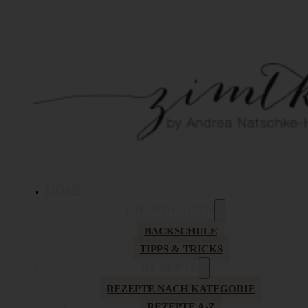
HOME
GRUNDLAGEN
BACKSCHULE
TIPPS & TRICKS
REZEPTE
REZEPTE NACH KATEGORIE
REZEPTE A-Z