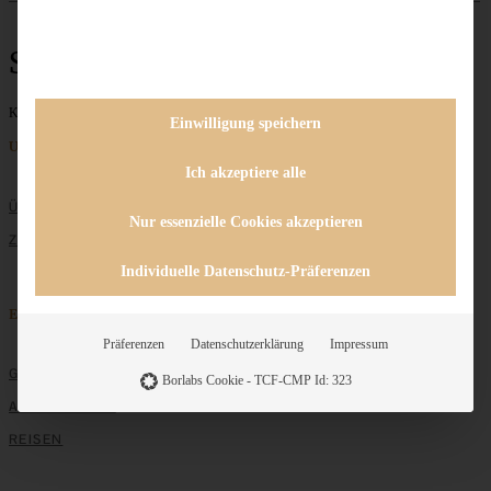
Sahne
Keine Beiträge gefunden
Einwilligung speichern
Unternehmen
Ich akzeptiere alle
ÜBER MICH
Nur essenzielle Cookies akzeptieren
ZUSAMMENARBEIT
Individuelle Datenschutz-Präferenzen
Entdecken
Präferenzen
Datenschutzerklärung
Impressum
GRUNDLAGEN
Borlabs Cookie - TCF-CMP Id: 323
ALLE REZEPTE
REISEN