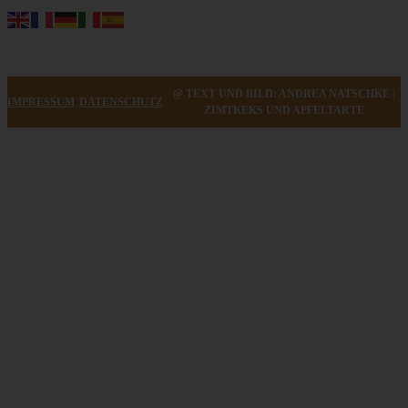
@ TEXT UND BILD: ANDREA NATSCHKE |
IMPRESSUM
DATENSCHUTZ
ZIMTKEKS UND APFELTARTE