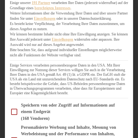
WEIHNACHTSBÄCKEREI
Einige unserer
191 Partner
verarbeiten Ihre Daten (jederzeit widerrufbar) auf der
Grundlage eines
berechtigten Interesses
.
ZIMTLIEBE
Weitere Informationen über die Verwendung Ihrer Daten und über unsere Partner
finden Sie unter
Einstellungen
oder in unserer Datenschutzerklärung.
HERZHAFT
Es besteht keine Verpflichtung, der Verarbeitung Ihrer Daten zuzustimmen, um
dieses Angebot zu nutzen.
BEILAGEN & GEMÜSE
Wir können bestimmte Inhalte nicht ohne Ihre Einwilligung anzeigen. Sie können
BURGER & SANDWICHES
Ihre Auswahl jederzeit unter
Einstellungen
widerrufen oder anpassen. Ihre
FIX AUF DEM TISCH
Auswahl wird nur auf dieses Angebot angewendet.
Bitte beachten Sie, dass aufgrund individueller Einstellungen möglicherweise
FLEISCH & FISCH
nicht alle Funktionen der Website verfügbar sind.
GRILLEN / BARBECUE
HERZHAFTES BACKEN
Einige Services verarbeiten personenbezogene Daten in den USA. Mit Ihrer
Einwilligung zur Nutzung dieser Services willigen Sie auch in die Verarbeitung
ONE-POT-GERICHTE
Ihrer Daten in den USA gemäß Art. 49 (1) lit. a GDPR ein. Der EuGH stuft die
PASTA & NUDELGERICHTE
USA als ein Land mit unzureichendem Datenschutz nach EU-Standards ein. Es
besteht beispielsweise die Gefahr, dass US-Behörden personenbezogene Daten
PIZZA, TARTES & QUICHES
in Überwachungsprogrammen verarbeiten, ohne dass für Europäerinnen und
REIS & RISOTTO
Europäer eine Klagemöglichkeit besteht.
SALATE & SNACKS
Im Folgenden finden Sie eine Liste der Zwecke des IAB Transparency and Consent Fram
SUPPENKASPEREIEN
Speichern von oder Zugriff auf Informationen auf
einem Endgerät
VEGAN HERZHAFT
(168 Vendoren)
VEGETARISCHES
VORSPEISEN
Personalisierte Werbung und Inhalte, Messung von
Werbeleistung und der Performance von Inhalten,