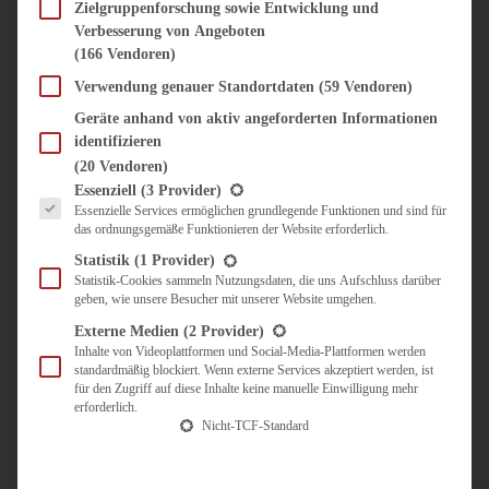
SÜSS & HERZHAFT
Zielgruppenforschung sowie Entwicklung und
Verbesserung von Angeboten
BROTAUFSTRICH
(166 Vendoren)
BRUNCH & FRÜHSTÜCK
DIPS, SAUCEN, CHUTNEYS
Verwendung genauer Standortdaten
(59 Vendoren)
KINDER-LIEBLINGSESSEN
Geräte anhand von aktiv angeforderten Informationen
KÜCHENGESCHENKE
identifizieren
OMAS REZEPTE
(20 Vendoren)
TARTES UND PIES
Es folgt eine Liste der Service-Gruppen, für die eine Einwilligung erteilt werden kann.
Essenziell
(3 Provider)
Essenzielle Services ermöglichen grundlegende Funktionen und sind für
UNTERWEGS
das ordnungsgemäße Funktionieren der Website erforderlich.
REISETIPPS
Statistik
(1 Provider)
KULINARISCH UNTERWEGS
Statistik-Cookies sammeln Nutzungsdaten, die uns Aufschluss darüber
geben, wie unsere Besucher mit unserer Website umgehen.
ÜBER MICH
ZUSAMMENARBEIT
Externe Medien
(2 Provider)
Inhalte von Videoplattformen und Social-Media-Plattformen werden
standardmäßig blockiert. Wenn externe Services akzeptiert werden, ist
für den Zugriff auf diese Inhalte keine manuelle Einwilligung mehr
erforderlich.
Nicht-TCF-Standard
Suche