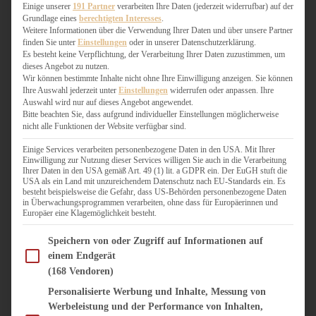
WEIHNACHTSBÄCKEREI
Einige unserer
191 Partner
verarbeiten Ihre Daten (jederzeit widerrufbar) auf der
Grundlage eines
berechtigten Interesses
.
ZIMTLIEBE
Weitere Informationen über die Verwendung Ihrer Daten und über unsere Partner
finden Sie unter
Einstellungen
oder in unserer Datenschutzerklärung.
HERZHAFT
Es besteht keine Verpflichtung, der Verarbeitung Ihrer Daten zuzustimmen, um
dieses Angebot zu nutzen.
BEILAGEN & GEMÜSE
Wir können bestimmte Inhalte nicht ohne Ihre Einwilligung anzeigen. Sie können
BURGER & SANDWICHES
Ihre Auswahl jederzeit unter
Einstellungen
widerrufen oder anpassen. Ihre
FIX AUF DEM TISCH
Auswahl wird nur auf dieses Angebot angewendet.
Bitte beachten Sie, dass aufgrund individueller Einstellungen möglicherweise
FLEISCH & FISCH
nicht alle Funktionen der Website verfügbar sind.
GRILLEN / BARBECUE
HERZHAFTES BACKEN
Einige Services verarbeiten personenbezogene Daten in den USA. Mit Ihrer
Einwilligung zur Nutzung dieser Services willigen Sie auch in die Verarbeitung
ONE-POT-GERICHTE
Ihrer Daten in den USA gemäß Art. 49 (1) lit. a GDPR ein. Der EuGH stuft die
PASTA & NUDELGERICHTE
USA als ein Land mit unzureichendem Datenschutz nach EU-Standards ein. Es
besteht beispielsweise die Gefahr, dass US-Behörden personenbezogene Daten
PIZZA, TARTES & QUICHES
in Überwachungsprogrammen verarbeiten, ohne dass für Europäerinnen und
REIS & RISOTTO
Europäer eine Klagemöglichkeit besteht.
SALATE & SNACKS
Im Folgenden finden Sie eine Liste der Zwecke des IAB Transparency and Consent Fram
SUPPENKASPEREIEN
Speichern von oder Zugriff auf Informationen auf
einem Endgerät
VEGAN HERZHAFT
(168 Vendoren)
VEGETARISCHES
VORSPEISEN
Personalisierte Werbung und Inhalte, Messung von
Werbeleistung und der Performance von Inhalten,