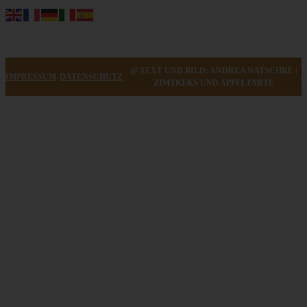
@ TEXT UND BILD: ANDREA NATSCHKE |
IMPRESSUM
DATENSCHUTZ
ZIMTKEKS UND APFELTARTE