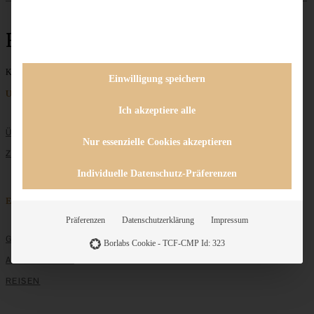
Roggenbrot
Keine Beiträge gefunden
Einwilligung speichern
Unternehmen
Ich akzeptiere alle
ÜBER MICH
Nur essenzielle Cookies akzeptieren
ZUSAMMENARBEIT
Individuelle Datenschutz-Präferenzen
Entdecken
Präferenzen
Datenschutzerklärung
Impressum
GRUNDLAGEN
Borlabs Cookie - TCF-CMP Id: 323
ALLE REZEPTE
REISEN