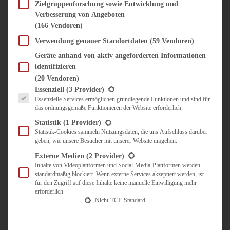
SÜSS & HERZHAFT
Zielgruppenforschung sowie Entwicklung und
Verbesserung von Angeboten
BROTAUFSTRICH
(166 Vendoren)
BRUNCH & FRÜHSTÜCK
DIPS, SAUCEN, CHUTNEYS
Verwendung genauer Standortdaten
(59 Vendoren)
KINDER-LIEBLINGSESSEN
Geräte anhand von aktiv angeforderten Informationen
KÜCHENGESCHENKE
identifizieren
OMAS REZEPTE
(20 Vendoren)
TARTES UND PIES
Es folgt eine Liste der Service-Gruppen, für die eine Einwilligung erteilt werden kann.
Essenziell
(3 Provider)
Essenzielle Services ermöglichen grundlegende Funktionen und sind für
UNTERWEGS
das ordnungsgemäße Funktionieren der Website erforderlich.
REISETIPPS
Statistik
(1 Provider)
KULINARISCH UNTERWEGS
Statistik-Cookies sammeln Nutzungsdaten, die uns Aufschluss darüber
geben, wie unsere Besucher mit unserer Website umgehen.
ÜBER MICH
ZUSAMMENARBEIT
Externe Medien
(2 Provider)
Inhalte von Videoplattformen und Social-Media-Plattformen werden
standardmäßig blockiert. Wenn externe Services akzeptiert werden, ist
für den Zugriff auf diese Inhalte keine manuelle Einwilligung mehr
erforderlich.
Nicht-TCF-Standard
Suche