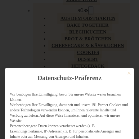
SÜSS
AUS DEM OBSTGARTEN
BAKE TOGETHER
BLECHKUCHEN
BROT & BRÖTCHEN
CHEESECAKE & KÄSEKUCHEN
COOKIES
DESSERT
HEFEGEBÄCK
KLASSIKER
Mit dies
Datenschutz-Präferenz
KUCHEN
LOW CARB & GESÜNDER
MY AMERICAN BAKERY
Wir benötigen Ihre Einwilligung, bevor Sie unsere Website weiter besuchen
können.
REZEPTE ZU OSTERN
Wir benötigen Ihre Einwilligung, damit wir und unsere 191 Partner Cookies und
SCHOKOLADIGES
andere Technologien verwenden können, um Ihnen relevante Inhalte und
SÜSSES HAUPTGERICHT
Werbung zu liefern. Auf diese Weise finanzieren und optimieren wir unsere
SÜSSES KLEINGEBÄCK
Website.
Personenbezogene Daten können verarbeitet werden (z. B.
TÖRTCHEN
Erkennungsmerkmale, IP-Adressen), z. B. für personalisierte Anzeigen und
VEGAN SÜSS
Inhalte oder zur Messung von Anzeigen und Inhalten.