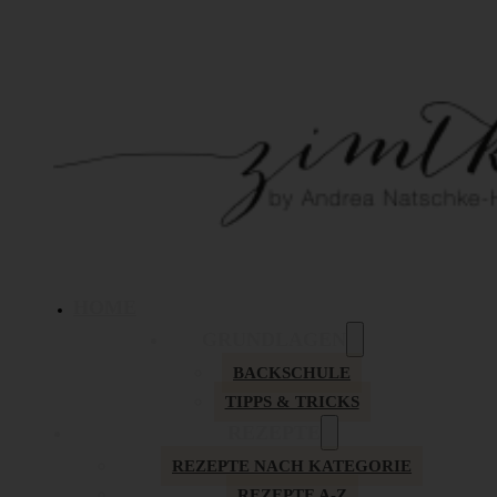
HOME
GRUNDLAGEN
BACKSCHULE
TIPPS & TRICKS
REZEPTE
REZEPTE NACH KATEGORIE
REZEPTE A-Z