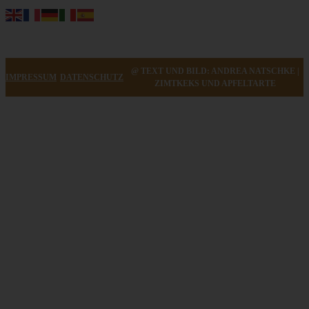
@ TEXT UND BILD: ANDREA NATSCHKE |
IMPRESSUM
DATENSCHUTZ
ZIMTKEKS UND APFELTARTE