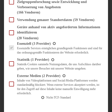
SÜSS & HERZHAFT
Zielgruppenforschung sowie Entwicklung und
Verbesserung von Angeboten
BROTAUFSTRICH
(166 Vendoren)
BRUNCH & FRÜHSTÜCK
DIPS, SAUCEN, CHUTNEYS
Verwendung genauer Standortdaten
(59 Vendoren)
KINDER-LIEBLINGSESSEN
Geräte anhand von aktiv angeforderten Informationen
KÜCHENGESCHENKE
identifizieren
OMAS REZEPTE
(20 Vendoren)
TARTES UND PIES
Es folgt eine Liste der Service-Gruppen, für die eine Einwilligung erteilt werden kann.
Essenziell
(3 Provider)
Essenzielle Services ermöglichen grundlegende Funktionen und sind für
UNTERWEGS
das ordnungsgemäße Funktionieren der Website erforderlich.
REISETIPPS
Statistik
(1 Provider)
KULINARISCH UNTERWEGS
Statistik-Cookies sammeln Nutzungsdaten, die uns Aufschluss darüber
geben, wie unsere Besucher mit unserer Website umgehen.
ÜBER MICH
ZUSAMMENARBEIT
Externe Medien
(2 Provider)
Inhalte von Videoplattformen und Social-Media-Plattformen werden
standardmäßig blockiert. Wenn externe Services akzeptiert werden, ist
für den Zugriff auf diese Inhalte keine manuelle Einwilligung mehr
erforderlich.
Nicht-TCF-Standard
Suche