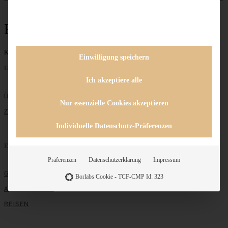
Röstzwiebeln
Keine Beiträge gefunden
Einwilligung speichern
Unternehmen
Ich akzeptiere alle
ÜBER MICH
Nur essenzielle Cookies akzeptieren
ZUSAMMENARBEIT
Individuelle Datenschutz-Präferenzen
Entdecken
Präferenzen
Datenschutzerklärung
Impressum
GRUNDLAGEN
Borlabs Cookie - TCF-CMP Id: 323
ALLE REZEPTE
REISEN