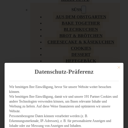
SÜSS
AUS DEM OBSTGARTEN
BAKE TOGETHER
BLECHKUCHEN
BROT & BRÖTCHEN
CHEESECAKE & KÄSEKUCHEN
COOKIES
DESSERT
HEFEGEBÄCK
KLASSIKER
Mit dies
Datenschutz-Präferenz
KUCHEN
LOW CARB & GESÜNDER
MY AMERICAN BAKERY
Wir benötigen Ihre Einwilligung, bevor Sie unsere Website weiter besuchen
können.
REZEPTE ZU OSTERN
Wir benötigen Ihre Einwilligung, damit wir und unsere 191 Partner Cookies und
SCHOKOLADIGES
andere Technologien verwenden können, um Ihnen relevante Inhalte und
SÜSSES HAUPTGERICHT
Werbung zu liefern. Auf diese Weise finanzieren und optimieren wir unsere
SÜSSES KLEINGEBÄCK
Website.
Personenbezogene Daten können verarbeitet werden (z. B.
TÖRTCHEN
Erkennungsmerkmale, IP-Adressen), z. B. für personalisierte Anzeigen und
VEGAN SÜSS
Inhalte oder zur Messung von Anzeigen und Inhalten.