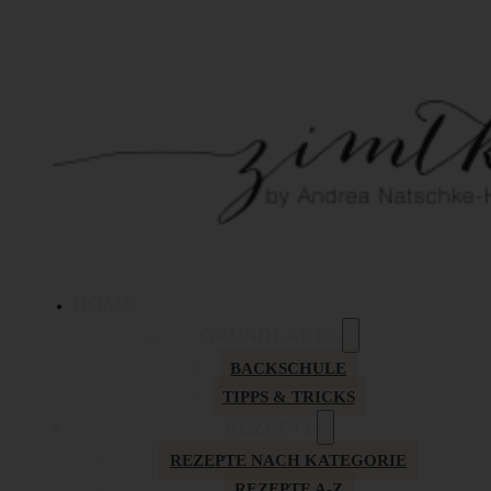
HOME
GRUNDLAGEN
BACKSCHULE
TIPPS & TRICKS
REZEPTE
REZEPTE NACH KATEGORIE
REZEPTE A-Z