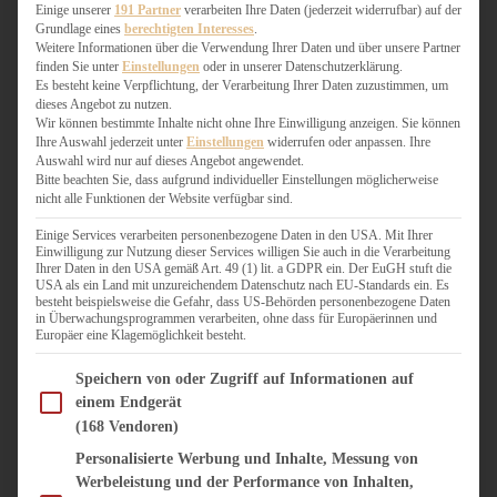
WEIHNACHTSBÄCKEREI
Einige unserer
191 Partner
verarbeiten Ihre Daten (jederzeit widerrufbar) auf der
Grundlage eines
berechtigten Interesses
.
ZIMTLIEBE
Weitere Informationen über die Verwendung Ihrer Daten und über unsere Partner
finden Sie unter
Einstellungen
oder in unserer Datenschutzerklärung.
HERZHAFT
Es besteht keine Verpflichtung, der Verarbeitung Ihrer Daten zuzustimmen, um
dieses Angebot zu nutzen.
BEILAGEN & GEMÜSE
Wir können bestimmte Inhalte nicht ohne Ihre Einwilligung anzeigen. Sie können
BURGER & SANDWICHES
Ihre Auswahl jederzeit unter
Einstellungen
widerrufen oder anpassen. Ihre
FIX AUF DEM TISCH
Auswahl wird nur auf dieses Angebot angewendet.
Bitte beachten Sie, dass aufgrund individueller Einstellungen möglicherweise
FLEISCH & FISCH
nicht alle Funktionen der Website verfügbar sind.
GRILLEN / BARBECUE
HERZHAFTES BACKEN
Einige Services verarbeiten personenbezogene Daten in den USA. Mit Ihrer
Einwilligung zur Nutzung dieser Services willigen Sie auch in die Verarbeitung
ONE-POT-GERICHTE
Ihrer Daten in den USA gemäß Art. 49 (1) lit. a GDPR ein. Der EuGH stuft die
PASTA & NUDELGERICHTE
USA als ein Land mit unzureichendem Datenschutz nach EU-Standards ein. Es
besteht beispielsweise die Gefahr, dass US-Behörden personenbezogene Daten
PIZZA, TARTES & QUICHES
in Überwachungsprogrammen verarbeiten, ohne dass für Europäerinnen und
REIS & RISOTTO
Europäer eine Klagemöglichkeit besteht.
SALATE & SNACKS
Im Folgenden finden Sie eine Liste der Zwecke des IAB Transparency and Consent Fram
SUPPENKASPEREIEN
Speichern von oder Zugriff auf Informationen auf
einem Endgerät
VEGAN HERZHAFT
(168 Vendoren)
VEGETARISCHES
VORSPEISEN
Personalisierte Werbung und Inhalte, Messung von
Werbeleistung und der Performance von Inhalten,