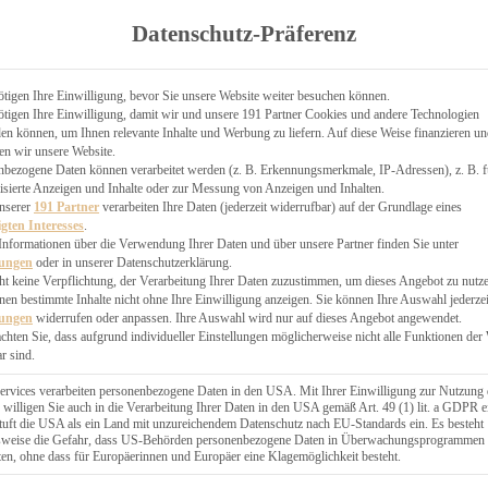
TGARTEN
Datenschutz-Präferenz
ER
N
CHEN
tigen Ihre Einwilligung, bevor Sie unsere Website weiter besuchen können.
tigen Ihre Einwilligung, damit wir und unsere 191 Partner Cookies und andere Technologien
& KÄSEKUCHEN
n können, um Ihnen relevante Inhalte und Werbung zu liefern. Auf diese Weise finanzieren u
en wir unsere Website.
nbezogene Daten können verarbeitet werden (z. B. Erkennungsmerkmale, IP-Adressen), z. B. f
isierte Anzeigen und Inhalte oder zur Messung von Anzeigen und Inhalten.
unserer
191 Partner
verarbeiten Ihre Daten (jederzeit widerrufbar) auf der Grundlage eines
igten Interesses
.
Informationen über die Verwendung Ihrer Daten und über unsere Partner finden Sie unter
GESÜNDER
lungen
oder in unserer Datenschutzerklärung.
 BAKERY
ht keine Verpflichtung, der Verarbeitung Ihrer Daten zuzustimmen, um dieses Angebot zu nutz
en bestimmte Inhalte nicht ohne Ihre Einwilligung anzeigen. Sie können Ihre Auswahl jederzei
STERN
lungen
widerrufen oder anpassen. Ihre Auswahl wird nur auf dieses Angebot angewendet.
ES
achten Sie, dass aufgrund individueller Einstellungen möglicherweise nicht alle Funktionen der
GERICHT
r sind.
EBÄCK
ervices verarbeiten personenbezogene Daten in den USA. Mit Ihrer Einwilligung zur Nutzung 
 willigen Sie auch in die Verarbeitung Ihrer Daten in den USA gemäß Art. 49 (1) lit. a GDPR e
uft die USA als ein Land mit unzureichendem Datenschutz nach EU-Standards ein. Es besteht
ÄCKEREI
lsweise die Gefahr, dass US-Behörden personenbezogene Daten in Überwachungsprogrammen
ten, ohne dass für Europäerinnen und Europäer eine Klagemöglichkeit besteht.