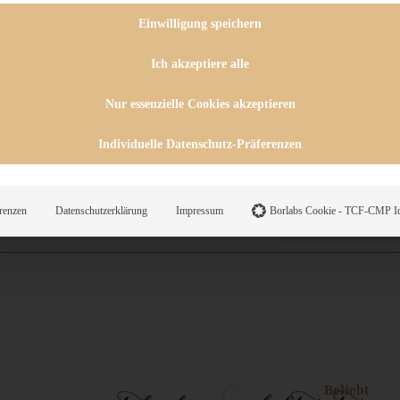
 CHUTNEYS
INGSESSEN
Einwilligung speichern
HENKE
E
Ich akzeptiere alle
ES
Nur essenzielle Cookies akzeptieren
Individuelle Datenschutz-Präferenzen
WEGS
renzen
Datenschutzerklärung
Impressum
Borlabs Cookie - TCF-CMP Id
Suche
Beliebt