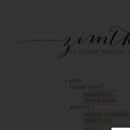
HOME
GRUNDLAGEN
BACKSCHULE
TIPPS & TRICKS
REZEPTE
REZEPTE NACH KATE
REZEPTE A-Z