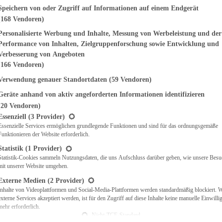
genden finden Sie eine Liste der Zwecke des IAB Transparency and Consent Fr
Speichern von oder Zugriff auf Informationen auf einem Endgerät
(168 Vendoren)
EMÜSE
NDWICHES
Personalisierte Werbung und Inhalte, Messung von Werbeleistung und der
ISCH
Performance von Inhalten, Zielgruppenforschung sowie Entwicklung und
CH
Verbesserung von Angeboten
RBECUE
(166 Vendoren)
BACKEN
Verwendung genauer Standortdaten
(59 Vendoren)
CHTE
Geräte anhand von aktiv angeforderten Informationen identifizieren
LGERICHTE
 & QUICHES
(20 Vendoren)
t eine Liste der Service-Gruppen, für die eine Einwilligung erteilt werden ka
O
Essenziell
(3 Provider)
Essenzielle Services ermöglichen grundlegende Funktionen und sind für das ordnungsgemäße
CKS
Funktionieren der Website erforderlich.
REIEN
AFT
Statistik
(1 Provider)
ES
Statistik-Cookies sammeln Nutzungsdaten, die uns Aufschluss darüber geben, wie unsere Besu
mit unserer Website umgehen.
Externe Medien
(2 Provider)
Inhalte von Videoplattformen und Social-Media-Plattformen werden standardmäßig blockiert. 
externe Services akzeptiert werden, ist für den Zugriff auf diese Inhalte keine manuelle Einwill
CH
mehr erforderlich.
ÜHSTÜCK
Nicht-TCF-Standard