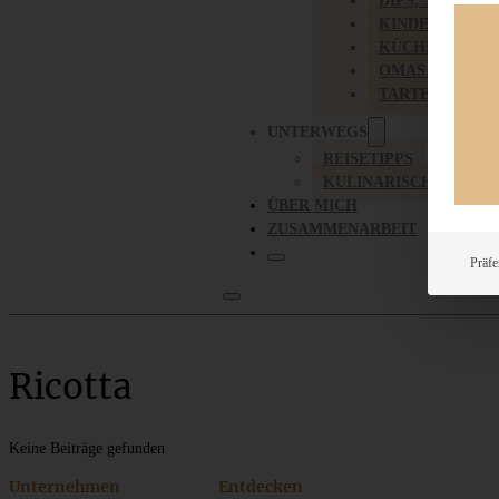
DIPS, SAUCEN,
KINDER-LIEBL
KÜCHENGESC
OMAS REZEPT
TARTES UND PI
UNTERWEGS
REISETIPPS
KULINARISCH UNTER
ÜBER MICH
ZUSAMMENARBEIT
Präfe
Ricotta
Keine Beiträge gefunden
Unternehmen
Entdecken