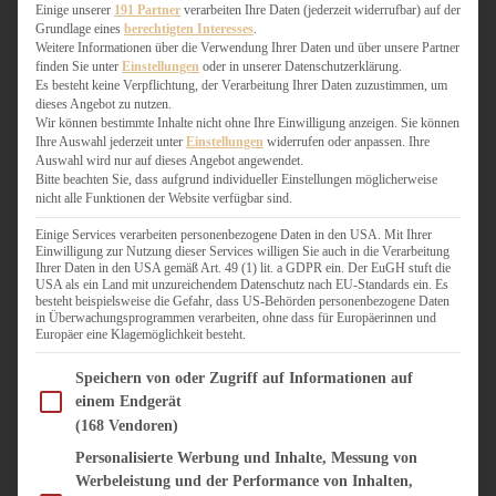
WEIHNACHTSBÄCKEREI
Einige unserer
191 Partner
verarbeiten Ihre Daten (jederzeit widerrufbar) auf der
Grundlage eines
berechtigten Interesses
.
ZIMTLIEBE
Weitere Informationen über die Verwendung Ihrer Daten und über unsere Partner
finden Sie unter
Einstellungen
oder in unserer Datenschutzerklärung.
HERZHAFT
Es besteht keine Verpflichtung, der Verarbeitung Ihrer Daten zuzustimmen, um
dieses Angebot zu nutzen.
BEILAGEN & GEMÜSE
Wir können bestimmte Inhalte nicht ohne Ihre Einwilligung anzeigen. Sie können
BURGER & SANDWICHES
Ihre Auswahl jederzeit unter
Einstellungen
widerrufen oder anpassen. Ihre
FIX AUF DEM TISCH
Auswahl wird nur auf dieses Angebot angewendet.
Bitte beachten Sie, dass aufgrund individueller Einstellungen möglicherweise
FLEISCH & FISCH
nicht alle Funktionen der Website verfügbar sind.
GRILLEN / BARBECUE
HERZHAFTES BACKEN
Einige Services verarbeiten personenbezogene Daten in den USA. Mit Ihrer
Einwilligung zur Nutzung dieser Services willigen Sie auch in die Verarbeitung
ONE-POT-GERICHTE
Ihrer Daten in den USA gemäß Art. 49 (1) lit. a GDPR ein. Der EuGH stuft die
PASTA & NUDELGERICHTE
USA als ein Land mit unzureichendem Datenschutz nach EU-Standards ein. Es
besteht beispielsweise die Gefahr, dass US-Behörden personenbezogene Daten
PIZZA, TARTES & QUICHES
in Überwachungsprogrammen verarbeiten, ohne dass für Europäerinnen und
REIS & RISOTTO
Europäer eine Klagemöglichkeit besteht.
SALATE & SNACKS
Im Folgenden finden Sie eine Liste der Zwecke des IAB Transparency and Consent Fram
SUPPENKASPEREIEN
Speichern von oder Zugriff auf Informationen auf
einem Endgerät
VEGAN HERZHAFT
(168 Vendoren)
VEGETARISCHES
VORSPEISEN
Personalisierte Werbung und Inhalte, Messung von
Werbeleistung und der Performance von Inhalten,