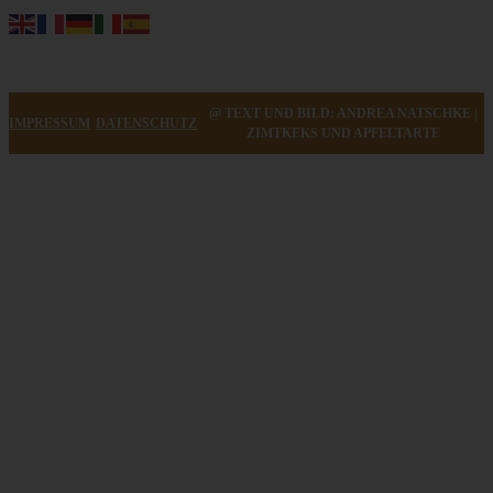
@ TEXT UND BILD: ANDREA NATSCHKE |
IMPRESSUM
DATENSCHUTZ
ZIMTKEKS UND APFELTARTE