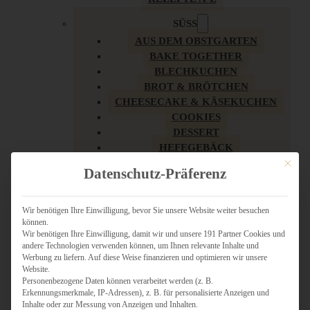
SÜSS
AUS DEM OBSTGARTEN
BAKE TOGETHER
BLECHKUCHEN
BROT & BRÖTCHEN
CHEESECAKE & KÄSEKUCHEN
COOKIES
DESSERT
HEFEGEBÄCK
KLASSIKER
Mit dies
Datenschutz-Präferenz
KUCHEN
LOW CARB & GESÜNDER
MY AMERICAN BAKERY
Wir benötigen Ihre Einwilligung, bevor Sie unsere Website weiter besuchen
können.
REZEPTE ZU OSTERN
Wir benötigen Ihre Einwilligung, damit wir und unsere 191 Partner Cookies und
SCHOKOLADIGES
andere Technologien verwenden können, um Ihnen relevante Inhalte und
SÜSSES HAUPTGERICHT
Werbung zu liefern. Auf diese Weise finanzieren und optimieren wir unsere
SÜSSES KLEINGEBÄCK
Website.
Personenbezogene Daten können verarbeitet werden (z. B.
TÖRTCHEN
Erkennungsmerkmale, IP-Adressen), z. B. für personalisierte Anzeigen und
VEGAN SÜSS
Inhalte oder zur Messung von Anzeigen und Inhalten.