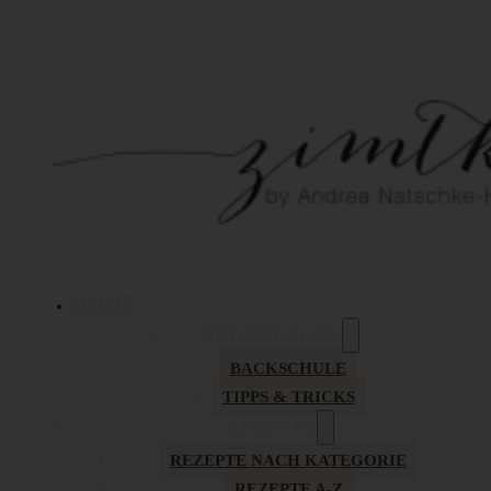
HOME
GRUNDLAGEN
BACKSCHULE
TIPPS & TRICKS
REZEPTE
REZEPTE NACH KATEGORIE
REZEPTE A-Z