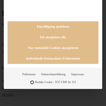
Ribollita
Keine Beiträge gefunden
Einwilligung speichern
Unternehmen
Ich akzeptiere alle
ÜBER MICH
Nur essenzielle Cookies akzeptieren
ZUSAMMENARBEIT
Individuelle Datenschutz-Präferenzen
Entdecken
Präferenzen
Datenschutzerklärung
Impressum
GRUNDLAGEN
Borlabs Cookie - TCF-CMP Id: 323
ALLE REZEPTE
REISEN