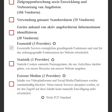
SÜSS & HERZHAFT
Zielgruppenforschung sowie Entwicklung und
Verbesserung von Angeboten
BROTAUFSTRICH
(166 Vendoren)
BRUNCH & FRÜHSTÜCK
DIPS, SAUCEN, CHUTNEYS
Verwendung genauer Standortdaten
(59 Vendoren)
KINDER-LIEBLINGSESSEN
Geräte anhand von aktiv angeforderten Informationen
KÜCHENGESCHENKE
identifizieren
OMAS REZEPTE
(20 Vendoren)
TARTES UND PIES
Es folgt eine Liste der Service-Gruppen, für die eine Einwilligung erteilt werden kann.
Essenziell
(3 Provider)
Essenzielle Services ermöglichen grundlegende Funktionen und sind für
UNTERWEGS
das ordnungsgemäße Funktionieren der Website erforderlich.
REISETIPPS
Statistik
(1 Provider)
KULINARISCH UNTERWEGS
Statistik-Cookies sammeln Nutzungsdaten, die uns Aufschluss darüber
geben, wie unsere Besucher mit unserer Website umgehen.
ÜBER MICH
ZUSAMMENARBEIT
Externe Medien
(2 Provider)
Inhalte von Videoplattformen und Social-Media-Plattformen werden
standardmäßig blockiert. Wenn externe Services akzeptiert werden, ist
für den Zugriff auf diese Inhalte keine manuelle Einwilligung mehr
erforderlich.
Nicht-TCF-Standard
Suche