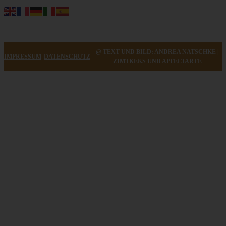
@ TEXT UND BILD: ANDREA NATSCHKE |
IMPRESSUM
DATENSCHUTZ
ZIMTKEKS UND APFELTARTE