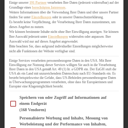
WEIHNACHTSBÄCKEREI
Einige unserer
191 Partner
verarbeiten Ihre Daten (jederzeit widerrufbar) auf der
Grundlage eines
berechtigten Interesses
.
ZIMTLIEBE
Weitere Informationen über die Verwendung Ihrer Daten und über unsere Partner
finden Sie unter
Einstellungen
oder in unserer Datenschutzerklärung.
HERZHAFT
Es besteht keine Verpflichtung, der Verarbeitung Ihrer Daten zuzustimmen, um
dieses Angebot zu nutzen.
BEILAGEN & GEMÜSE
Wir können bestimmte Inhalte nicht ohne Ihre Einwilligung anzeigen. Sie können
BURGER & SANDWICHES
Ihre Auswahl jederzeit unter
Einstellungen
widerrufen oder anpassen. Ihre
FIX AUF DEM TISCH
Auswahl wird nur auf dieses Angebot angewendet.
Bitte beachten Sie, dass aufgrund individueller Einstellungen möglicherweise
FLEISCH & FISCH
nicht alle Funktionen der Website verfügbar sind.
GRILLEN / BARBECUE
HERZHAFTES BACKEN
Einige Services verarbeiten personenbezogene Daten in den USA. Mit Ihrer
Einwilligung zur Nutzung dieser Services willigen Sie auch in die Verarbeitung
ONE-POT-GERICHTE
Ihrer Daten in den USA gemäß Art. 49 (1) lit. a GDPR ein. Der EuGH stuft die
PASTA & NUDELGERICHTE
USA als ein Land mit unzureichendem Datenschutz nach EU-Standards ein. Es
besteht beispielsweise die Gefahr, dass US-Behörden personenbezogene Daten
PIZZA, TARTES & QUICHES
in Überwachungsprogrammen verarbeiten, ohne dass für Europäerinnen und
REIS & RISOTTO
Europäer eine Klagemöglichkeit besteht.
SALATE & SNACKS
Im Folgenden finden Sie eine Liste der Zwecke des IAB Transparency and Consent Fram
SUPPENKASPEREIEN
Speichern von oder Zugriff auf Informationen auf
einem Endgerät
VEGAN HERZHAFT
(168 Vendoren)
VEGETARISCHES
VORSPEISEN
Personalisierte Werbung und Inhalte, Messung von
Werbeleistung und der Performance von Inhalten,