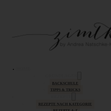
HOME
GRUNDLAGEN
BACKSCHULE
TIPPS & TRICKS
REZEPTE
REZEPTE NACH KATEGORIE
REZEPTE A-Z