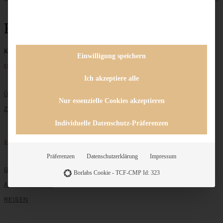
Rhabarbertarte
Keine Beiträge gefunden
Einwilligung speichern
Unternehmen
Ich akzeptiere alle
ÜBER MICH
Nur essenzielle Cookies akzeptieren
ZUSAMMENARBEIT
Individuelle Datenschutz-Präferenzen
Entdecken
Präferenzen
Datenschutzerklärung
Impressum
GRUNDLAGEN
Borlabs Cookie - TCF-CMP Id: 323
ALLE REZEPTE
REISEN