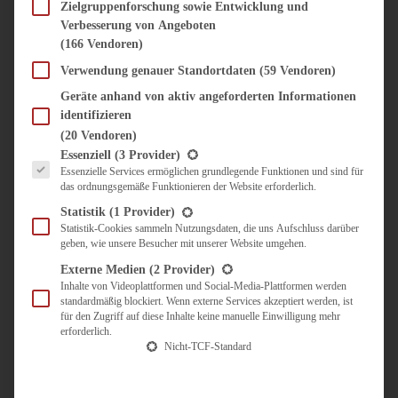
SÜSS & HERZHAFT
Zielgruppenforschung sowie Entwicklung und
Verbesserung von Angeboten
BROTAUFSTRICH
(166 Vendoren)
BRUNCH & FRÜHSTÜCK
DIPS, SAUCEN, CHUTNEYS
Verwendung genauer Standortdaten
(59 Vendoren)
KINDER-LIEBLINGSESSEN
Geräte anhand von aktiv angeforderten Informationen
KÜCHENGESCHENKE
identifizieren
OMAS REZEPTE
(20 Vendoren)
TARTES UND PIES
Es folgt eine Liste der Service-Gruppen, für die eine Einwilligung erteilt werden kann.
Essenziell
(3 Provider)
Essenzielle Services ermöglichen grundlegende Funktionen und sind für
UNTERWEGS
das ordnungsgemäße Funktionieren der Website erforderlich.
REISETIPPS
Statistik
(1 Provider)
KULINARISCH UNTERWEGS
Statistik-Cookies sammeln Nutzungsdaten, die uns Aufschluss darüber
geben, wie unsere Besucher mit unserer Website umgehen.
ÜBER MICH
ZUSAMMENARBEIT
Externe Medien
(2 Provider)
Inhalte von Videoplattformen und Social-Media-Plattformen werden
standardmäßig blockiert. Wenn externe Services akzeptiert werden, ist
für den Zugriff auf diese Inhalte keine manuelle Einwilligung mehr
erforderlich.
Nicht-TCF-Standard
Suche