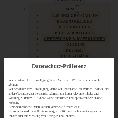
SÜSS
AUS DEM OBSTGARTEN
BAKE TOGETHER
BLECHKUCHEN
BROT & BRÖTCHEN
CHEESECAKE & KÄSEKUCHEN
COOKIES
DESSERT
HEFEGEBÄCK
KLASSIKER
Mit dies
Datenschutz-Präferenz
KUCHEN
LOW CARB & GESÜNDER
MY AMERICAN BAKERY
Wir benötigen Ihre Einwilligung, bevor Sie unsere Website weiter besuchen
können.
REZEPTE ZU OSTERN
Wir benötigen Ihre Einwilligung, damit wir und unsere 191 Partner Cookies und
SCHOKOLADIGES
andere Technologien verwenden können, um Ihnen relevante Inhalte und
SÜSSES HAUPTGERICHT
Werbung zu liefern. Auf diese Weise finanzieren und optimieren wir unsere
SÜSSES KLEINGEBÄCK
Website.
Personenbezogene Daten können verarbeitet werden (z. B.
TÖRTCHEN
Erkennungsmerkmale, IP-Adressen), z. B. für personalisierte Anzeigen und
VEGAN SÜSS
Inhalte oder zur Messung von Anzeigen und Inhalten.