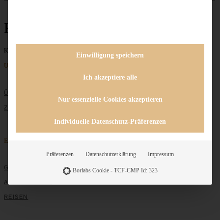
Rezept
Keine Beiträge gefunden
Einwilligung speichern
Unternehmen
Ich akzeptiere alle
ÜBER MICH
Nur essenzielle Cookies akzeptieren
ZUSAMMENARBEIT
Individuelle Datenschutz-Präferenzen
Entdecken
Präferenzen
Datenschutzerklärung
Impressum
GRUNDLAGEN
Borlabs Cookie - TCF-CMP Id: 323
ALLE REZEPTE
REISEN