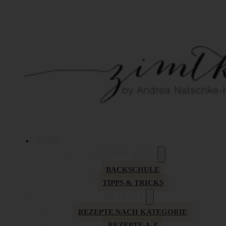
HOME
GRUNDLAGEN
BACKSCHULE
TIPPS & TRICKS
REZEPTE
REZEPTE NACH KATEGORIE
REZEPTE A-Z