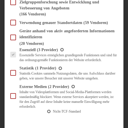
SÜSS & HERZHAFT
Zielgruppenforschung sowie Entwicklung und
Verbesserung von Angeboten
BROTAUFSTRICH
(166 Vendoren)
BRUNCH & FRÜHSTÜCK
DIPS, SAUCEN, CHUTNEYS
Verwendung genauer Standortdaten
(59 Vendoren)
KINDER-LIEBLINGSESSEN
Geräte anhand von aktiv angeforderten Informationen
KÜCHENGESCHENKE
identifizieren
OMAS REZEPTE
(20 Vendoren)
TARTES UND PIES
Es folgt eine Liste der Service-Gruppen, für die eine Einwilligung erteilt werden kann.
Essenziell
(3 Provider)
Essenzielle Services ermöglichen grundlegende Funktionen und sind für
UNTERWEGS
das ordnungsgemäße Funktionieren der Website erforderlich.
REISETIPPS
Statistik
(1 Provider)
KULINARISCH UNTERWEGS
Statistik-Cookies sammeln Nutzungsdaten, die uns Aufschluss darüber
geben, wie unsere Besucher mit unserer Website umgehen.
ÜBER MICH
ZUSAMMENARBEIT
Externe Medien
(2 Provider)
Inhalte von Videoplattformen und Social-Media-Plattformen werden
standardmäßig blockiert. Wenn externe Services akzeptiert werden, ist
für den Zugriff auf diese Inhalte keine manuelle Einwilligung mehr
erforderlich.
Nicht-TCF-Standard
Suche