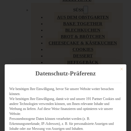
SÜSS
AUS DEM OBSTGARTEN
BAKE TOGETHER
BLECHKUCHEN
BROT & BRÖTCHEN
CHEESECAKE & KÄSEKUCHEN
COOKIES
DESSERT
HEFEGEBÄCK
KLASSIKER
Mit dies
Datenschutz-Präferenz
KUCHEN
LOW CARB & GESÜNDER
MY AMERICAN BAKERY
Wir benötigen Ihre Einwilligung, bevor Sie unsere Website weiter besuchen
können.
REZEPTE ZU OSTERN
Wir benötigen Ihre Einwilligung, damit wir und unsere 191 Partner Cookies und
SCHOKOLADIGES
andere Technologien verwenden können, um Ihnen relevante Inhalte und
SÜSSES HAUPTGERICHT
Werbung zu liefern. Auf diese Weise finanzieren und optimieren wir unsere
SÜSSES KLEINGEBÄCK
Website.
Personenbezogene Daten können verarbeitet werden (z. B.
TÖRTCHEN
Erkennungsmerkmale, IP-Adressen), z. B. für personalisierte Anzeigen und
VEGAN SÜSS
Inhalte oder zur Messung von Anzeigen und Inhalten.