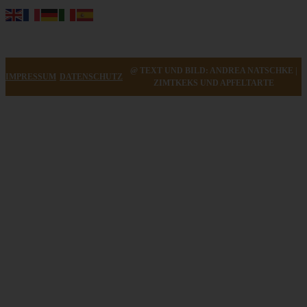
@ TEXT UND BILD: ANDREA NATSCHKE |
IMPRESSUM
DATENSCHUTZ
ZIMTKEKS UND APFELTARTE