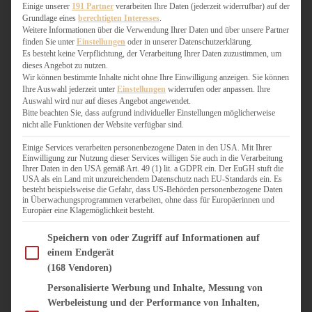
WEIHNACHTSBÄCKEREI
Einige unserer
191 Partner
verarbeiten Ihre Daten (jederzeit widerrufbar) auf der
Grundlage eines
berechtigten Interesses
.
ZIMTLIEBE
Weitere Informationen über die Verwendung Ihrer Daten und über unsere Partner
finden Sie unter
Einstellungen
oder in unserer Datenschutzerklärung.
HERZHAFT
Es besteht keine Verpflichtung, der Verarbeitung Ihrer Daten zuzustimmen, um
dieses Angebot zu nutzen.
BEILAGEN & GEMÜSE
Wir können bestimmte Inhalte nicht ohne Ihre Einwilligung anzeigen. Sie können
BURGER & SANDWICHES
Ihre Auswahl jederzeit unter
Einstellungen
widerrufen oder anpassen. Ihre
FIX AUF DEM TISCH
Auswahl wird nur auf dieses Angebot angewendet.
Bitte beachten Sie, dass aufgrund individueller Einstellungen möglicherweise
FLEISCH & FISCH
nicht alle Funktionen der Website verfügbar sind.
GRILLEN / BARBECUE
HERZHAFTES BACKEN
Einige Services verarbeiten personenbezogene Daten in den USA. Mit Ihrer
Einwilligung zur Nutzung dieser Services willigen Sie auch in die Verarbeitung
ONE-POT-GERICHTE
Ihrer Daten in den USA gemäß Art. 49 (1) lit. a GDPR ein. Der EuGH stuft die
PASTA & NUDELGERICHTE
USA als ein Land mit unzureichendem Datenschutz nach EU-Standards ein. Es
besteht beispielsweise die Gefahr, dass US-Behörden personenbezogene Daten
PIZZA, TARTES & QUICHES
in Überwachungsprogrammen verarbeiten, ohne dass für Europäerinnen und
REIS & RISOTTO
Europäer eine Klagemöglichkeit besteht.
SALATE & SNACKS
Im Folgenden finden Sie eine Liste der Zwecke des IAB Transparency and Consent Fram
SUPPENKASPEREIEN
Speichern von oder Zugriff auf Informationen auf
einem Endgerät
VEGAN HERZHAFT
(168 Vendoren)
VEGETARISCHES
VORSPEISEN
Personalisierte Werbung und Inhalte, Messung von
Werbeleistung und der Performance von Inhalten,