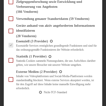
SÜSS & HERZHAFT
Zielgruppenforschung sowie Entwicklung und
Verbesserung von Angeboten
BROTAUFSTRICH
(166 Vendoren)
BRUNCH & FRÜHSTÜCK
DIPS, SAUCEN, CHUTNEYS
Verwendung genauer Standortdaten
(59 Vendoren)
KINDER-LIEBLINGSESSEN
Geräte anhand von aktiv angeforderten Informationen
KÜCHENGESCHENKE
identifizieren
OMAS REZEPTE
(20 Vendoren)
TARTES UND PIES
Es folgt eine Liste der Service-Gruppen, für die eine Einwilligung erteilt werden kann.
Essenziell
(3 Provider)
Essenzielle Services ermöglichen grundlegende Funktionen und sind für
UNTERWEGS
das ordnungsgemäße Funktionieren der Website erforderlich.
REISETIPPS
Statistik
(1 Provider)
KULINARISCH UNTERWEGS
Statistik-Cookies sammeln Nutzungsdaten, die uns Aufschluss darüber
geben, wie unsere Besucher mit unserer Website umgehen.
ÜBER MICH
ZUSAMMENARBEIT
Externe Medien
(2 Provider)
Inhalte von Videoplattformen und Social-Media-Plattformen werden
standardmäßig blockiert. Wenn externe Services akzeptiert werden, ist
für den Zugriff auf diese Inhalte keine manuelle Einwilligung mehr
erforderlich.
Nicht-TCF-Standard
Suche