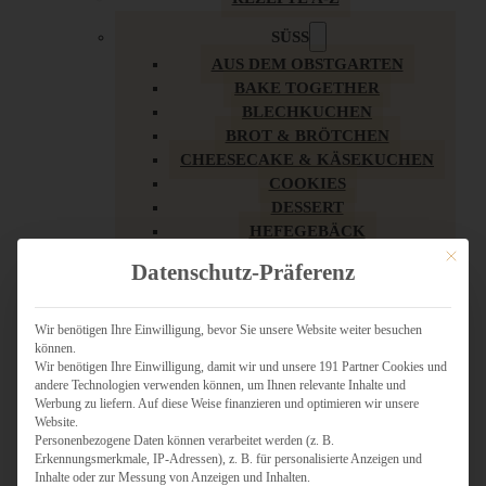
SÜSS
AUS DEM OBSTGARTEN
BAKE TOGETHER
BLECHKUCHEN
BROT & BRÖTCHEN
CHEESECAKE & KÄSEKUCHEN
COOKIES
DESSERT
HEFEGEBÄCK
KLASSIKER
Mit dies
Datenschutz-Präferenz
KUCHEN
LOW CARB & GESÜNDER
MY AMERICAN BAKERY
Wir benötigen Ihre Einwilligung, bevor Sie unsere Website weiter besuchen
können.
REZEPTE ZU OSTERN
Wir benötigen Ihre Einwilligung, damit wir und unsere 191 Partner Cookies und
SCHOKOLADIGES
andere Technologien verwenden können, um Ihnen relevante Inhalte und
SÜSSES HAUPTGERICHT
Werbung zu liefern. Auf diese Weise finanzieren und optimieren wir unsere
SÜSSES KLEINGEBÄCK
Website.
Personenbezogene Daten können verarbeitet werden (z. B.
TÖRTCHEN
Erkennungsmerkmale, IP-Adressen), z. B. für personalisierte Anzeigen und
VEGAN SÜSS
Inhalte oder zur Messung von Anzeigen und Inhalten.