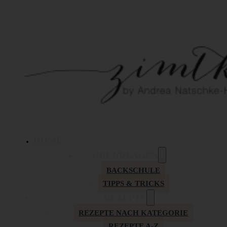
HOME
GRUNDLAGEN
BACKSCHULE
TIPPS & TRICKS
REZEPTE
REZEPTE NACH KATEGORIE
REZEPTE A-Z