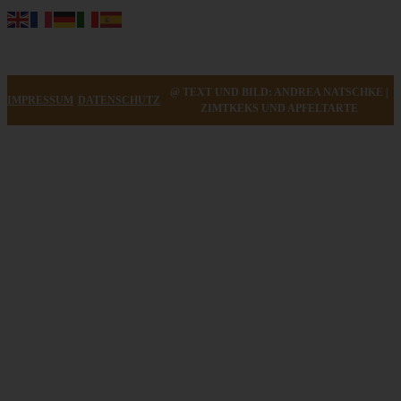
@ TEXT UND BILD: ANDREA NATSCHKE |
IMPRESSUM
DATENSCHUTZ
ZIMTKEKS UND APFELTARTE