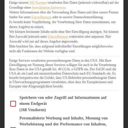
WEIHNACHTSBÄCKEREI
Einige unserer
191 Partner
verarbeiten Ihre Daten (jederzeit widerrufbar) auf der
Grundlage eines
berechtigten Interesses
.
ZIMTLIEBE
Weitere Informationen über die Verwendung Ihrer Daten und über unsere Partner
finden Sie unter
Einstellungen
oder in unserer Datenschutzerklärung.
HERZHAFT
Es besteht keine Verpflichtung, der Verarbeitung Ihrer Daten zuzustimmen, um
dieses Angebot zu nutzen.
BEILAGEN & GEMÜSE
Wir können bestimmte Inhalte nicht ohne Ihre Einwilligung anzeigen. Sie können
BURGER & SANDWICHES
Ihre Auswahl jederzeit unter
Einstellungen
widerrufen oder anpassen. Ihre
FIX AUF DEM TISCH
Auswahl wird nur auf dieses Angebot angewendet.
Bitte beachten Sie, dass aufgrund individueller Einstellungen möglicherweise
FLEISCH & FISCH
nicht alle Funktionen der Website verfügbar sind.
GRILLEN / BARBECUE
HERZHAFTES BACKEN
Einige Services verarbeiten personenbezogene Daten in den USA. Mit Ihrer
Einwilligung zur Nutzung dieser Services willigen Sie auch in die Verarbeitung
ONE-POT-GERICHTE
Ihrer Daten in den USA gemäß Art. 49 (1) lit. a GDPR ein. Der EuGH stuft die
PASTA & NUDELGERICHTE
USA als ein Land mit unzureichendem Datenschutz nach EU-Standards ein. Es
besteht beispielsweise die Gefahr, dass US-Behörden personenbezogene Daten
PIZZA, TARTES & QUICHES
in Überwachungsprogrammen verarbeiten, ohne dass für Europäerinnen und
REIS & RISOTTO
Europäer eine Klagemöglichkeit besteht.
SALATE & SNACKS
Im Folgenden finden Sie eine Liste der Zwecke des IAB Transparency and Consent Fram
SUPPENKASPEREIEN
Speichern von oder Zugriff auf Informationen auf
einem Endgerät
VEGAN HERZHAFT
(168 Vendoren)
VEGETARISCHES
VORSPEISEN
Personalisierte Werbung und Inhalte, Messung von
Werbeleistung und der Performance von Inhalten,