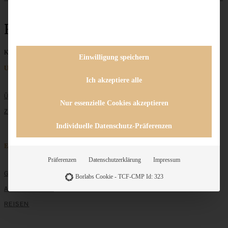
Resteverwertung
Keine Beiträge gefunden
Einwilligung speichern
Unternehmen
Ich akzeptiere alle
ÜBER MICH
Nur essenzielle Cookies akzeptieren
ZUSAMMENARBEIT
Individuelle Datenschutz-Präferenzen
Entdecken
Präferenzen
Datenschutzerklärung
Impressum
GRUNDLAGEN
Borlabs Cookie - TCF-CMP Id: 323
ALLE REZEPTE
REISEN