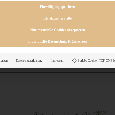
 CHUTNEYS
INGSESSEN
Einwilligung speichern
HENKE
E
Ich akzeptiere alle
ES
Nur essenzielle Cookies akzeptieren
Individuelle Datenschutz-Präferenzen
WEGS
renzen
Datenschutzerklärung
Impressum
Borlabs Cookie - TCF-CMP Id
Suche
Beliebt