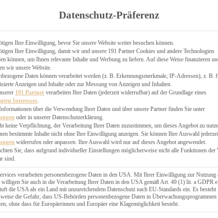
TGARTEN
Datenschutz-Präferenz
ER
N
CHEN
tigen Ihre Einwilligung, bevor Sie unsere Website weiter besuchen können.
tigen Ihre Einwilligung, damit wir und unsere 191 Partner Cookies und andere Technologien
& KÄSEKUCHEN
n können, um Ihnen relevante Inhalte und Werbung zu liefern. Auf diese Weise finanzieren u
en wir unsere Website.
nbezogene Daten können verarbeitet werden (z. B. Erkennungsmerkmale, IP-Adressen), z. B. f
isierte Anzeigen und Inhalte oder zur Messung von Anzeigen und Inhalten.
unserer
191 Partner
verarbeiten Ihre Daten (jederzeit widerrufbar) auf der Grundlage eines
igten Interesses
.
Informationen über die Verwendung Ihrer Daten und über unsere Partner finden Sie unter
GESÜNDER
lungen
oder in unserer Datenschutzerklärung.
 BAKERY
ht keine Verpflichtung, der Verarbeitung Ihrer Daten zuzustimmen, um dieses Angebot zu nutz
en bestimmte Inhalte nicht ohne Ihre Einwilligung anzeigen. Sie können Ihre Auswahl jederzei
STERN
lungen
widerrufen oder anpassen. Ihre Auswahl wird nur auf dieses Angebot angewendet.
ES
achten Sie, dass aufgrund individueller Einstellungen möglicherweise nicht alle Funktionen der
GERICHT
r sind.
EBÄCK
ervices verarbeiten personenbezogene Daten in den USA. Mit Ihrer Einwilligung zur Nutzung 
 willigen Sie auch in die Verarbeitung Ihrer Daten in den USA gemäß Art. 49 (1) lit. a GDPR e
uft die USA als ein Land mit unzureichendem Datenschutz nach EU-Standards ein. Es besteht
ÄCKEREI
lsweise die Gefahr, dass US-Behörden personenbezogene Daten in Überwachungsprogrammen
ten, ohne dass für Europäerinnen und Europäer eine Klagemöglichkeit besteht.