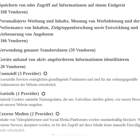
genden finden Sie eine Liste der Zwecke des IAB Transparency and Consent Fr
Speichern von oder Zugriff auf Informationen auf einem Endgerät
(168 Vendoren)
EMÜSE
NDWICHES
Personalisierte Werbung und Inhalte, Messung von Werbeleistung und der
ISCH
Performance von Inhalten, Zielgruppenforschung sowie Entwicklung und
CH
Verbesserung von Angeboten
RBECUE
(166 Vendoren)
BACKEN
Verwendung genauer Standortdaten
(59 Vendoren)
CHTE
Geräte anhand von aktiv angeforderten Informationen identifizieren
LGERICHTE
 & QUICHES
(20 Vendoren)
t eine Liste der Service-Gruppen, für die eine Einwilligung erteilt werden ka
O
Essenziell
(3 Provider)
Essenzielle Services ermöglichen grundlegende Funktionen und sind für das ordnungsgemäße
CKS
Funktionieren der Website erforderlich.
REIEN
AFT
Statistik
(1 Provider)
ES
Statistik-Cookies sammeln Nutzungsdaten, die uns Aufschluss darüber geben, wie unsere Besu
mit unserer Website umgehen.
Externe Medien
(2 Provider)
Inhalte von Videoplattformen und Social-Media-Plattformen werden standardmäßig blockiert. 
externe Services akzeptiert werden, ist für den Zugriff auf diese Inhalte keine manuelle Einwill
CH
mehr erforderlich.
ÜHSTÜCK
Nicht-TCF-Standard