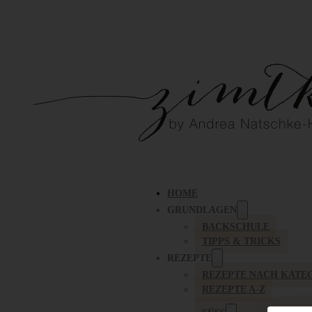
HOME
GRUNDLAGEN
BACKSCHULE
TIPPS & TRICKS
REZEPTE
REZEPTE NACH KATE
REZEPTE A-Z