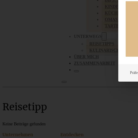
DIPS, SAUCEN,
KINDER-LIEBL
KÜCHENGESC
OMAS REZEPT
TARTES UND PI
UNTERWEGS
REISETIPPS
KULINARISCH UNTER
ÜBER MICH
ZUSAMMENARBEIT
Präfe
Reisetipp
Keine Beiträge gefunden
Unternehmen
Entdecken