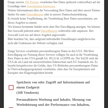
WEIHNACHTSBÄCKEREI
Einige unserer
191 Partner
verarbeiten Ihre Daten (jederzeit widerrufbar) auf der
Grundlage eines
berechtigten Interesses
.
ZIMTLIEBE
Weitere Informationen über die Verwendung Ihrer Daten und über unsere Partner
finden Sie unter
Einstellungen
oder in unserer Datenschutzerklärung.
HERZHAFT
Es besteht keine Verpflichtung, der Verarbeitung Ihrer Daten zuzustimmen, um
dieses Angebot zu nutzen.
BEILAGEN & GEMÜSE
Wir können bestimmte Inhalte nicht ohne Ihre Einwilligung anzeigen. Sie können
BURGER & SANDWICHES
Ihre Auswahl jederzeit unter
Einstellungen
widerrufen oder anpassen. Ihre
FIX AUF DEM TISCH
Auswahl wird nur auf dieses Angebot angewendet.
Bitte beachten Sie, dass aufgrund individueller Einstellungen möglicherweise
FLEISCH & FISCH
nicht alle Funktionen der Website verfügbar sind.
GRILLEN / BARBECUE
HERZHAFTES BACKEN
Einige Services verarbeiten personenbezogene Daten in den USA. Mit Ihrer
Einwilligung zur Nutzung dieser Services willigen Sie auch in die Verarbeitung
ONE-POT-GERICHTE
Ihrer Daten in den USA gemäß Art. 49 (1) lit. a GDPR ein. Der EuGH stuft die
PASTA & NUDELGERICHTE
USA als ein Land mit unzureichendem Datenschutz nach EU-Standards ein. Es
besteht beispielsweise die Gefahr, dass US-Behörden personenbezogene Daten
PIZZA, TARTES & QUICHES
in Überwachungsprogrammen verarbeiten, ohne dass für Europäerinnen und
REIS & RISOTTO
Europäer eine Klagemöglichkeit besteht.
SALATE & SNACKS
Im Folgenden finden Sie eine Liste der Zwecke des IAB Transparency and Consent Fram
SUPPENKASPEREIEN
Speichern von oder Zugriff auf Informationen auf
einem Endgerät
VEGAN HERZHAFT
(168 Vendoren)
VEGETARISCHES
VORSPEISEN
Personalisierte Werbung und Inhalte, Messung von
Werbeleistung und der Performance von Inhalten,