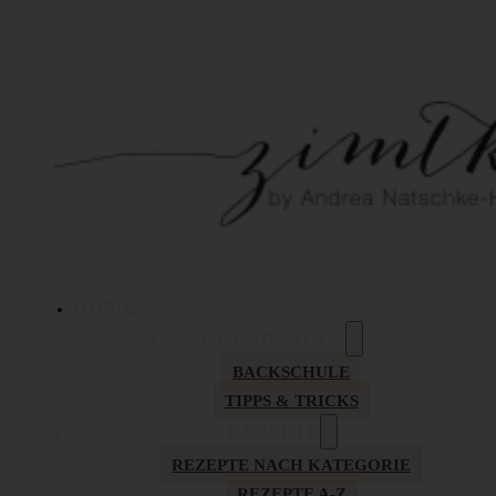
HOME
GRUNDLAGEN
BACKSCHULE
TIPPS & TRICKS
REZEPTE
REZEPTE NACH KATEGORIE
REZEPTE A-Z