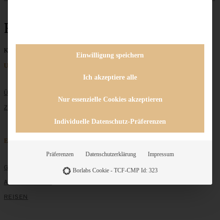
Reise nach Dänemark
Keine Beiträge gefunden
Einwilligung speichern
Unternehmen
Ich akzeptiere alle
ÜBER MICH
Nur essenzielle Cookies akzeptieren
ZUSAMMENARBEIT
Individuelle Datenschutz-Präferenzen
Entdecken
Präferenzen
Datenschutzerklärung
Impressum
GRUNDLAGEN
Borlabs Cookie - TCF-CMP Id: 323
ALLE REZEPTE
REISEN