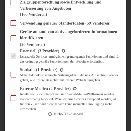
SÜSS & HERZHAFT
Zielgruppenforschung sowie Entwicklung und
Verbesserung von Angeboten
BROTAUFSTRICH
(166 Vendoren)
BRUNCH & FRÜHSTÜCK
DIPS, SAUCEN, CHUTNEYS
Verwendung genauer Standortdaten
(59 Vendoren)
KINDER-LIEBLINGSESSEN
Geräte anhand von aktiv angeforderten Informationen
KÜCHENGESCHENKE
identifizieren
OMAS REZEPTE
(20 Vendoren)
TARTES UND PIES
Es folgt eine Liste der Service-Gruppen, für die eine Einwilligung erteilt werden kann.
Essenziell
(3 Provider)
Essenzielle Services ermöglichen grundlegende Funktionen und sind für
UNTERWEGS
das ordnungsgemäße Funktionieren der Website erforderlich.
REISETIPPS
Statistik
(1 Provider)
KULINARISCH UNTERWEGS
Statistik-Cookies sammeln Nutzungsdaten, die uns Aufschluss darüber
geben, wie unsere Besucher mit unserer Website umgehen.
ÜBER MICH
ZUSAMMENARBEIT
Externe Medien
(2 Provider)
Inhalte von Videoplattformen und Social-Media-Plattformen werden
standardmäßig blockiert. Wenn externe Services akzeptiert werden, ist
für den Zugriff auf diese Inhalte keine manuelle Einwilligung mehr
erforderlich.
Nicht-TCF-Standard
Suche