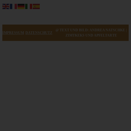
@ TEXT UND BILD: ANDREA NATSCHKE |
IMPRESSUM
DATENSCHUTZ
ZIMTKEKS UND APFELTARTE