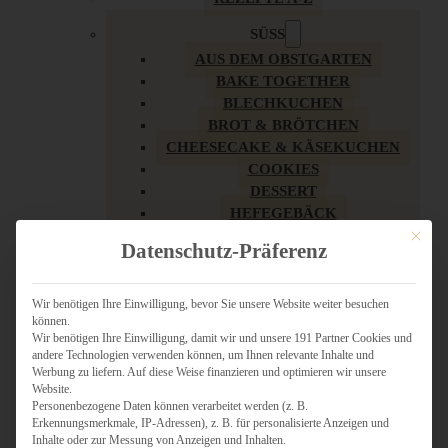
SÜSS
AUS DEM OBSTGARTEN
BAKE TOGETHER
BLECHKUCHEN
BROT & BRÖTCHEN
CHEESECAKE & KÄSEKUCHEN
COOKIES
DESSERT
HEFEGEBÄCK
KLASSIKER
Mit dies
Datenschutz-Präferenz
KUCHEN
LOW CARB & GESÜNDER
MY AMERICAN BAKERY
Wir benötigen Ihre Einwilligung, bevor Sie unsere Website weiter besuchen
können.
REZEPTE ZU OSTERN
Wir benötigen Ihre Einwilligung, damit wir und unsere 191 Partner Cookies und
SCHOKOLADIGES
andere Technologien verwenden können, um Ihnen relevante Inhalte und
SÜSSES HAUPTGERICHT
Werbung zu liefern. Auf diese Weise finanzieren und optimieren wir unsere
SÜSSES KLEINGEBÄCK
Website.
Personenbezogene Daten können verarbeitet werden (z. B.
TÖRTCHEN
Erkennungsmerkmale, IP-Adressen), z. B. für personalisierte Anzeigen und
VEGAN SÜSS
Inhalte oder zur Messung von Anzeigen und Inhalten.