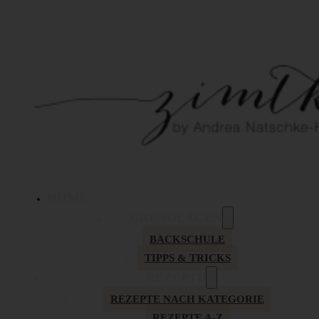
HOME
GRUNDLAGEN
BACKSCHULE
TIPPS & TRICKS
REZEPTE
REZEPTE NACH KATEGORIE
REZEPTE A-Z