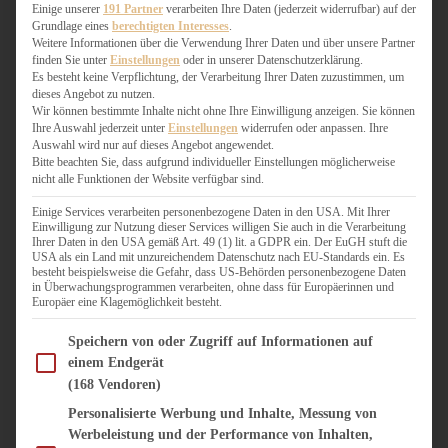
WEIHNACHTSBÄCKEREI
Einige unserer
191 Partner
verarbeiten Ihre Daten (jederzeit widerrufbar) auf der
Grundlage eines
berechtigten Interesses
.
ZIMTLIEBE
Weitere Informationen über die Verwendung Ihrer Daten und über unsere Partner
finden Sie unter
Einstellungen
oder in unserer Datenschutzerklärung.
HERZHAFT
Es besteht keine Verpflichtung, der Verarbeitung Ihrer Daten zuzustimmen, um
dieses Angebot zu nutzen.
BEILAGEN & GEMÜSE
Wir können bestimmte Inhalte nicht ohne Ihre Einwilligung anzeigen. Sie können
BURGER & SANDWICHES
Ihre Auswahl jederzeit unter
Einstellungen
widerrufen oder anpassen. Ihre
FIX AUF DEM TISCH
Auswahl wird nur auf dieses Angebot angewendet.
Bitte beachten Sie, dass aufgrund individueller Einstellungen möglicherweise
FLEISCH & FISCH
nicht alle Funktionen der Website verfügbar sind.
GRILLEN / BARBECUE
HERZHAFTES BACKEN
Einige Services verarbeiten personenbezogene Daten in den USA. Mit Ihrer
Einwilligung zur Nutzung dieser Services willigen Sie auch in die Verarbeitung
ONE-POT-GERICHTE
Ihrer Daten in den USA gemäß Art. 49 (1) lit. a GDPR ein. Der EuGH stuft die
PASTA & NUDELGERICHTE
USA als ein Land mit unzureichendem Datenschutz nach EU-Standards ein. Es
besteht beispielsweise die Gefahr, dass US-Behörden personenbezogene Daten
PIZZA, TARTES & QUICHES
in Überwachungsprogrammen verarbeiten, ohne dass für Europäerinnen und
REIS & RISOTTO
Europäer eine Klagemöglichkeit besteht.
SALATE & SNACKS
Im Folgenden finden Sie eine Liste der Zwecke des IAB Transparency and Consent Fram
SUPPENKASPEREIEN
Speichern von oder Zugriff auf Informationen auf
einem Endgerät
VEGAN HERZHAFT
(168 Vendoren)
VEGETARISCHES
VORSPEISEN
Personalisierte Werbung und Inhalte, Messung von
Werbeleistung und der Performance von Inhalten,