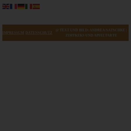
@ TEXT UND BILD: ANDREA NATSCHKE |
IMPRESSUM
DATENSCHUTZ
ZIMTKEKS UND APFELTARTE