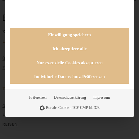
Rainbow-Cake
Keine Beiträge gefunden
Einwilligung speichern
Unternehmen
Ich akzeptiere alle
ÜBER MICH
Nur essenzielle Cookies akzeptieren
ZUSAMMENARBEIT
Individuelle Datenschutz-Präferenzen
Entdecken
Präferenzen
Datenschutzerklärung
Impressum
GRUNDLAGEN
Borlabs Cookie - TCF-CMP Id: 323
ALLE REZEPTE
REISEN