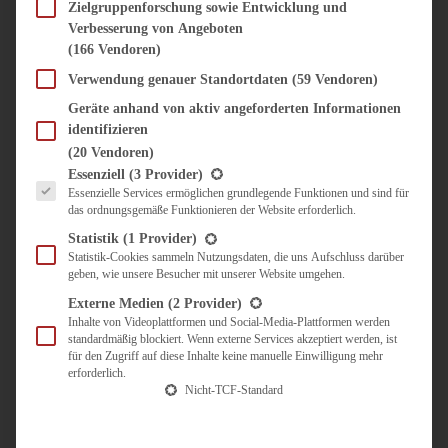
SÜSS & HERZHAFT
Zielgruppenforschung sowie Entwicklung und
Verbesserung von Angeboten
BROTAUFSTRICH
(166 Vendoren)
BRUNCH & FRÜHSTÜCK
DIPS, SAUCEN, CHUTNEYS
Verwendung genauer Standortdaten
(59 Vendoren)
KINDER-LIEBLINGSESSEN
Geräte anhand von aktiv angeforderten Informationen
KÜCHENGESCHENKE
identifizieren
OMAS REZEPTE
(20 Vendoren)
TARTES UND PIES
Es folgt eine Liste der Service-Gruppen, für die eine Einwilligung erteilt werden kann.
Essenziell
(3 Provider)
Essenzielle Services ermöglichen grundlegende Funktionen und sind für
UNTERWEGS
das ordnungsgemäße Funktionieren der Website erforderlich.
REISETIPPS
Statistik
(1 Provider)
KULINARISCH UNTERWEGS
Statistik-Cookies sammeln Nutzungsdaten, die uns Aufschluss darüber
geben, wie unsere Besucher mit unserer Website umgehen.
ÜBER MICH
ZUSAMMENARBEIT
Externe Medien
(2 Provider)
Inhalte von Videoplattformen und Social-Media-Plattformen werden
standardmäßig blockiert. Wenn externe Services akzeptiert werden, ist
für den Zugriff auf diese Inhalte keine manuelle Einwilligung mehr
erforderlich.
Nicht-TCF-Standard
Suche