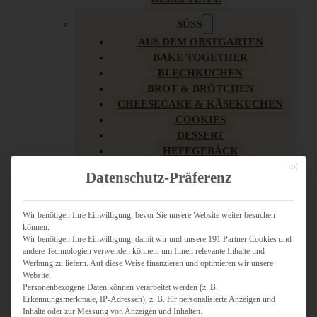
SÜSS
AUS DEM OBSTGARTEN
BAKE TOGETHER
BLECHKUCHEN
BROT & BRÖTCHEN
CHEESECAKE & KÄSEKUCHEN
COOKIES
DESSERT
HEFEGEBÄCK
KLASSIKER
Mit dies
Datenschutz-Präferenz
KUCHEN
LOW CARB & GESÜNDER
MY AMERICAN BAKERY
Wir benötigen Ihre Einwilligung, bevor Sie unsere Website weiter besuchen
können.
REZEPTE ZU OSTERN
Wir benötigen Ihre Einwilligung, damit wir und unsere 191 Partner Cookies und
SCHOKOLADIGES
andere Technologien verwenden können, um Ihnen relevante Inhalte und
SÜSSES HAUPTGERICHT
Werbung zu liefern. Auf diese Weise finanzieren und optimieren wir unsere
SÜSSES KLEINGEBÄCK
Website.
Personenbezogene Daten können verarbeitet werden (z. B.
TÖRTCHEN
Erkennungsmerkmale, IP-Adressen), z. B. für personalisierte Anzeigen und
VEGAN SÜSS
Inhalte oder zur Messung von Anzeigen und Inhalten.