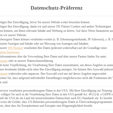
TGARTEN
Datenschutz-Präferenz
ER
N
CHEN
tigen Ihre Einwilligung, bevor Sie unsere Website weiter besuchen können.
tigen Ihre Einwilligung, damit wir und unsere 191 Partner Cookies und andere Technologien
& KÄSEKUCHEN
n können, um Ihnen relevante Inhalte und Werbung zu liefern. Auf diese Weise finanzieren u
en wir unsere Website.
nbezogene Daten können verarbeitet werden (z. B. Erkennungsmerkmale, IP-Adressen), z. B. f
isierte Anzeigen und Inhalte oder zur Messung von Anzeigen und Inhalten.
unserer
191 Partner
verarbeiten Ihre Daten (jederzeit widerrufbar) auf der Grundlage eines
igten Interesses
.
Informationen über die Verwendung Ihrer Daten und über unsere Partner finden Sie unter
GESÜNDER
lungen
oder in unserer Datenschutzerklärung.
 BAKERY
ht keine Verpflichtung, der Verarbeitung Ihrer Daten zuzustimmen, um dieses Angebot zu nutz
en bestimmte Inhalte nicht ohne Ihre Einwilligung anzeigen. Sie können Ihre Auswahl jederzei
STERN
lungen
widerrufen oder anpassen. Ihre Auswahl wird nur auf dieses Angebot angewendet.
ES
achten Sie, dass aufgrund individueller Einstellungen möglicherweise nicht alle Funktionen der
GERICHT
r sind.
EBÄCK
ervices verarbeiten personenbezogene Daten in den USA. Mit Ihrer Einwilligung zur Nutzung 
 willigen Sie auch in die Verarbeitung Ihrer Daten in den USA gemäß Art. 49 (1) lit. a GDPR e
uft die USA als ein Land mit unzureichendem Datenschutz nach EU-Standards ein. Es besteht
ÄCKEREI
lsweise die Gefahr, dass US-Behörden personenbezogene Daten in Überwachungsprogrammen
ten, ohne dass für Europäerinnen und Europäer eine Klagemöglichkeit besteht.