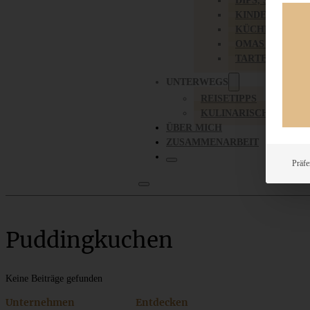
DIPS, SAUCEN,
KINDER-LIEBL
KÜCHENGESC
OMAS REZEPT
TARTES UND PI
UNTERWEGS
REISETIPPS
KULINARISCH UNTER
ÜBER MICH
ZUSAMMENARBEIT
Präfe
Puddingkuchen
Keine Beiträge gefunden
Unternehmen
Entdecken