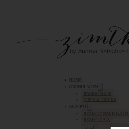
HOME
GRUNDLAGEN
BACKSCHULE
TIPPS & TRICKS
REZEPTE
REZEPTE NACH KATE
REZEPTE A-Z