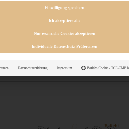
 CHUTNEYS
INGSESSEN
Einwilligung speichern
HENKE
E
Ich akzeptiere alle
ES
Nur essenzielle Cookies akzeptieren
Individuelle Datenschutz-Präferenzen
WEGS
renzen
Datenschutzerklärung
Impressum
Borlabs Cookie - TCF-CMP Id
Suche
Beliebt