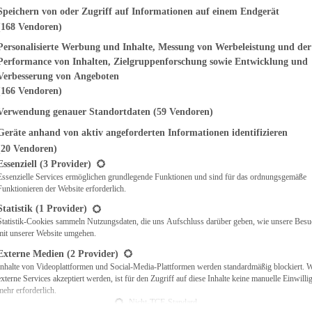
genden finden Sie eine Liste der Zwecke des IAB Transparency and Consent Fr
Speichern von oder Zugriff auf Informationen auf einem Endgerät
(168 Vendoren)
EMÜSE
NDWICHES
Personalisierte Werbung und Inhalte, Messung von Werbeleistung und der
ISCH
Performance von Inhalten, Zielgruppenforschung sowie Entwicklung und
CH
Verbesserung von Angeboten
RBECUE
(166 Vendoren)
BACKEN
Verwendung genauer Standortdaten
(59 Vendoren)
CHTE
Geräte anhand von aktiv angeforderten Informationen identifizieren
LGERICHTE
 & QUICHES
(20 Vendoren)
t eine Liste der Service-Gruppen, für die eine Einwilligung erteilt werden ka
O
Essenziell
(3 Provider)
Essenzielle Services ermöglichen grundlegende Funktionen und sind für das ordnungsgemäße
CKS
Funktionieren der Website erforderlich.
REIEN
AFT
Statistik
(1 Provider)
ES
Statistik-Cookies sammeln Nutzungsdaten, die uns Aufschluss darüber geben, wie unsere Besu
mit unserer Website umgehen.
Externe Medien
(2 Provider)
Inhalte von Videoplattformen und Social-Media-Plattformen werden standardmäßig blockiert. 
externe Services akzeptiert werden, ist für den Zugriff auf diese Inhalte keine manuelle Einwill
CH
mehr erforderlich.
ÜHSTÜCK
Nicht-TCF-Standard