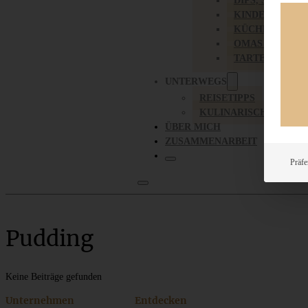
DIPS, SAUCEN,
KINDER-LIEBL
KÜCHENGESC
OMAS REZEPT
TARTES UND PI
UNTERWEGS
REISETIPPS
KULINARISCH UNTER
ÜBER MICH
ZUSAMMENARBEIT
Präfe
Pudding
Keine Beiträge gefunden
Unternehmen
Entdecken