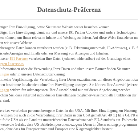
TGARTEN
Datenschutz-Präferenz
ER
N
CHEN
tigen Ihre Einwilligung, bevor Sie unsere Website weiter besuchen können.
tigen Ihre Einwilligung, damit wir und unsere 191 Partner Cookies und andere Technologien
& KÄSEKUCHEN
n können, um Ihnen relevante Inhalte und Werbung zu liefern. Auf diese Weise finanzieren u
en wir unsere Website.
nbezogene Daten können verarbeitet werden (z. B. Erkennungsmerkmale, IP-Adressen), z. B. f
isierte Anzeigen und Inhalte oder zur Messung von Anzeigen und Inhalten.
unserer
191 Partner
verarbeiten Ihre Daten (jederzeit widerrufbar) auf der Grundlage eines
igten Interesses
.
Informationen über die Verwendung Ihrer Daten und über unsere Partner finden Sie unter
GESÜNDER
lungen
oder in unserer Datenschutzerklärung.
 BAKERY
ht keine Verpflichtung, der Verarbeitung Ihrer Daten zuzustimmen, um dieses Angebot zu nutz
en bestimmte Inhalte nicht ohne Ihre Einwilligung anzeigen. Sie können Ihre Auswahl jederzei
STERN
lungen
widerrufen oder anpassen. Ihre Auswahl wird nur auf dieses Angebot angewendet.
ES
achten Sie, dass aufgrund individueller Einstellungen möglicherweise nicht alle Funktionen der
GERICHT
r sind.
EBÄCK
ervices verarbeiten personenbezogene Daten in den USA. Mit Ihrer Einwilligung zur Nutzung 
 willigen Sie auch in die Verarbeitung Ihrer Daten in den USA gemäß Art. 49 (1) lit. a GDPR e
uft die USA als ein Land mit unzureichendem Datenschutz nach EU-Standards ein. Es besteht
ÄCKEREI
lsweise die Gefahr, dass US-Behörden personenbezogene Daten in Überwachungsprogrammen
ten, ohne dass für Europäerinnen und Europäer eine Klagemöglichkeit besteht.