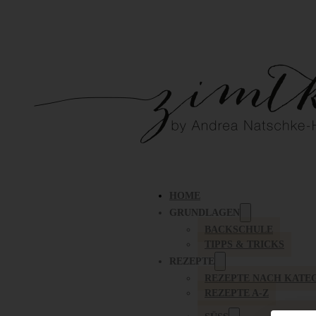
HOME
GRUNDLAGEN
BACKSCHULE
TIPPS & TRICKS
REZEPTE
REZEPTE NACH KATE
REZEPTE A-Z