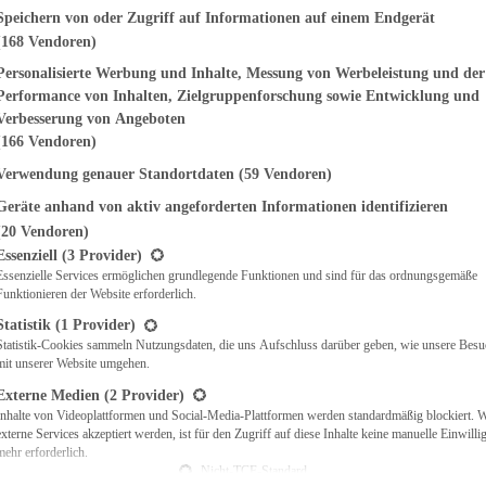
genden finden Sie eine Liste der Zwecke des IAB Transparency and Consent Fr
Speichern von oder Zugriff auf Informationen auf einem Endgerät
(168 Vendoren)
EMÜSE
NDWICHES
Personalisierte Werbung und Inhalte, Messung von Werbeleistung und der
ISCH
Performance von Inhalten, Zielgruppenforschung sowie Entwicklung und
CH
Verbesserung von Angeboten
RBECUE
(166 Vendoren)
BACKEN
Verwendung genauer Standortdaten
(59 Vendoren)
CHTE
Geräte anhand von aktiv angeforderten Informationen identifizieren
LGERICHTE
 & QUICHES
(20 Vendoren)
t eine Liste der Service-Gruppen, für die eine Einwilligung erteilt werden ka
O
Essenziell
(3 Provider)
Essenzielle Services ermöglichen grundlegende Funktionen und sind für das ordnungsgemäße
CKS
Funktionieren der Website erforderlich.
REIEN
AFT
Statistik
(1 Provider)
ES
Statistik-Cookies sammeln Nutzungsdaten, die uns Aufschluss darüber geben, wie unsere Besu
mit unserer Website umgehen.
Externe Medien
(2 Provider)
Inhalte von Videoplattformen und Social-Media-Plattformen werden standardmäßig blockiert. 
externe Services akzeptiert werden, ist für den Zugriff auf diese Inhalte keine manuelle Einwill
CH
mehr erforderlich.
ÜHSTÜCK
Nicht-TCF-Standard