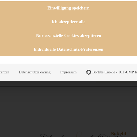
 CHUTNEYS
INGSESSEN
Einwilligung speichern
HENKE
E
Ich akzeptiere alle
ES
Nur essenzielle Cookies akzeptieren
Individuelle Datenschutz-Präferenzen
WEGS
renzen
Datenschutzerklärung
Impressum
Borlabs Cookie - TCF-CMP Id
Suche
Beliebt