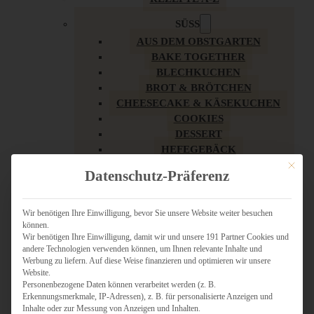
SÜSS
AUS DEM OBSTGARTEN
BAKE TOGETHER
BLECHKUCHEN
BROT & BRÖTCHEN
CHEESECAKE & KÄSEKUCHEN
COOKIES
DESSERT
HEFEGEBÄCK
KLASSIKER
Mit dies
Datenschutz-Präferenz
KUCHEN
LOW CARB & GESÜNDER
MY AMERICAN BAKERY
Wir benötigen Ihre Einwilligung, bevor Sie unsere Website weiter besuchen
können.
REZEPTE ZU OSTERN
Wir benötigen Ihre Einwilligung, damit wir und unsere 191 Partner Cookies und
SCHOKOLADIGES
andere Technologien verwenden können, um Ihnen relevante Inhalte und
SÜSSES HAUPTGERICHT
Werbung zu liefern. Auf diese Weise finanzieren und optimieren wir unsere
SÜSSES KLEINGEBÄCK
Website.
Personenbezogene Daten können verarbeitet werden (z. B.
TÖRTCHEN
Erkennungsmerkmale, IP-Adressen), z. B. für personalisierte Anzeigen und
VEGAN SÜSS
Inhalte oder zur Messung von Anzeigen und Inhalten.