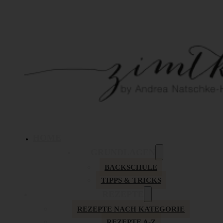
HOME
GRUNDLAGEN
BACKSCHULE
TIPPS & TRICKS
REZEPTE
REZEPTE NACH KATEGORIE
REZEPTE A-Z