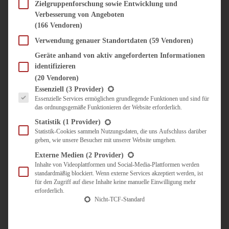
SÜSS & HERZHAFT
Zielgruppenforschung sowie Entwicklung und
Verbesserung von Angeboten
BROTAUFSTRICH
(166 Vendoren)
BRUNCH & FRÜHSTÜCK
DIPS, SAUCEN, CHUTNEYS
Verwendung genauer Standortdaten
(59 Vendoren)
KINDER-LIEBLINGSESSEN
Geräte anhand von aktiv angeforderten Informationen
KÜCHENGESCHENKE
identifizieren
OMAS REZEPTE
(20 Vendoren)
TARTES UND PIES
Es folgt eine Liste der Service-Gruppen, für die eine Einwilligung erteilt werden kann.
Essenziell
(3 Provider)
Essenzielle Services ermöglichen grundlegende Funktionen und sind für
UNTERWEGS
das ordnungsgemäße Funktionieren der Website erforderlich.
REISETIPPS
Statistik
(1 Provider)
KULINARISCH UNTERWEGS
Statistik-Cookies sammeln Nutzungsdaten, die uns Aufschluss darüber
geben, wie unsere Besucher mit unserer Website umgehen.
ÜBER MICH
ZUSAMMENARBEIT
Externe Medien
(2 Provider)
Inhalte von Videoplattformen und Social-Media-Plattformen werden
standardmäßig blockiert. Wenn externe Services akzeptiert werden, ist
für den Zugriff auf diese Inhalte keine manuelle Einwilligung mehr
erforderlich.
Nicht-TCF-Standard
Suche