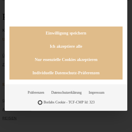
Proteinsalat
Keine Beiträge gefunden
Einwilligung speichern
Unternehmen
Ich akzeptiere alle
ÜBER MICH
Nur essenzielle Cookies akzeptieren
ZUSAMMENARBEIT
Individuelle Datenschutz-Präferenzen
Entdecken
Präferenzen
Datenschutzerklärung
Impressum
GRUNDLAGEN
Borlabs Cookie - TCF-CMP Id: 323
ALLE REZEPTE
REISEN