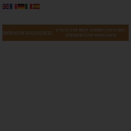
@ TEXT UND BILD: ANDREA NATSCHKE |
IMPRESSUM
DATENSCHUTZ
ZIMTKEKS UND APFELTARTE