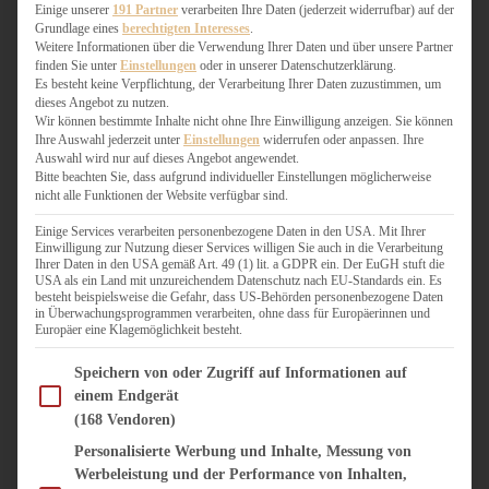
WEIHNACHTSBÄCKEREI
Einige unserer
191 Partner
verarbeiten Ihre Daten (jederzeit widerrufbar) auf der
Grundlage eines
berechtigten Interesses
.
ZIMTLIEBE
Weitere Informationen über die Verwendung Ihrer Daten und über unsere Partner
finden Sie unter
Einstellungen
oder in unserer Datenschutzerklärung.
HERZHAFT
Es besteht keine Verpflichtung, der Verarbeitung Ihrer Daten zuzustimmen, um
dieses Angebot zu nutzen.
BEILAGEN & GEMÜSE
Wir können bestimmte Inhalte nicht ohne Ihre Einwilligung anzeigen. Sie können
BURGER & SANDWICHES
Ihre Auswahl jederzeit unter
Einstellungen
widerrufen oder anpassen. Ihre
FIX AUF DEM TISCH
Auswahl wird nur auf dieses Angebot angewendet.
Bitte beachten Sie, dass aufgrund individueller Einstellungen möglicherweise
FLEISCH & FISCH
nicht alle Funktionen der Website verfügbar sind.
GRILLEN / BARBECUE
HERZHAFTES BACKEN
Einige Services verarbeiten personenbezogene Daten in den USA. Mit Ihrer
Einwilligung zur Nutzung dieser Services willigen Sie auch in die Verarbeitung
ONE-POT-GERICHTE
Ihrer Daten in den USA gemäß Art. 49 (1) lit. a GDPR ein. Der EuGH stuft die
PASTA & NUDELGERICHTE
USA als ein Land mit unzureichendem Datenschutz nach EU-Standards ein. Es
besteht beispielsweise die Gefahr, dass US-Behörden personenbezogene Daten
PIZZA, TARTES & QUICHES
in Überwachungsprogrammen verarbeiten, ohne dass für Europäerinnen und
REIS & RISOTTO
Europäer eine Klagemöglichkeit besteht.
SALATE & SNACKS
Im Folgenden finden Sie eine Liste der Zwecke des IAB Transparency and Consent Fram
SUPPENKASPEREIEN
Speichern von oder Zugriff auf Informationen auf
einem Endgerät
VEGAN HERZHAFT
(168 Vendoren)
VEGETARISCHES
VORSPEISEN
Personalisierte Werbung und Inhalte, Messung von
Werbeleistung und der Performance von Inhalten,