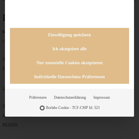
Popsicles
Keine Beiträge gefunden
Einwilligung speichern
Unternehmen
Ich akzeptiere alle
ÜBER MICH
Nur essenzielle Cookies akzeptieren
ZUSAMMENARBEIT
Individuelle Datenschutz-Präferenzen
Entdecken
Präferenzen
Datenschutzerklärung
Impressum
GRUNDLAGEN
Borlabs Cookie - TCF-CMP Id: 323
ALLE REZEPTE
REISEN