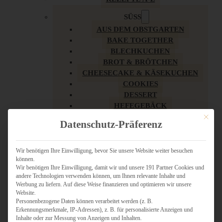
SÜSS
AUS DEM OBSTGARTEN
BAKE TOGETHER
BLECHKUCHEN
BROT & BRÖTCHEN
CHEESECAKE & KÄSEKUCHEN
COOKIES
DESSERT
HEFEGEBÄCK
KLASSIKER
Mit dies
Datenschutz-Präferenz
KUCHEN
LOW CARB & GESÜNDER
MY AMERICAN BAKERY
Wir benötigen Ihre Einwilligung, bevor Sie unsere Website weiter besuchen
können.
REZEPTE ZU OSTERN
Wir benötigen Ihre Einwilligung, damit wir und unsere 191 Partner Cookies und
SCHOKOLADIGES
andere Technologien verwenden können, um Ihnen relevante Inhalte und
SÜSSES HAUPTGERICHT
Werbung zu liefern. Auf diese Weise finanzieren und optimieren wir unsere
SÜSSES KLEINGEBÄCK
Website.
Personenbezogene Daten können verarbeitet werden (z. B.
TÖRTCHEN
Erkennungsmerkmale, IP-Adressen), z. B. für personalisierte Anzeigen und
VEGAN SÜSS
Inhalte oder zur Messung von Anzeigen und Inhalten.