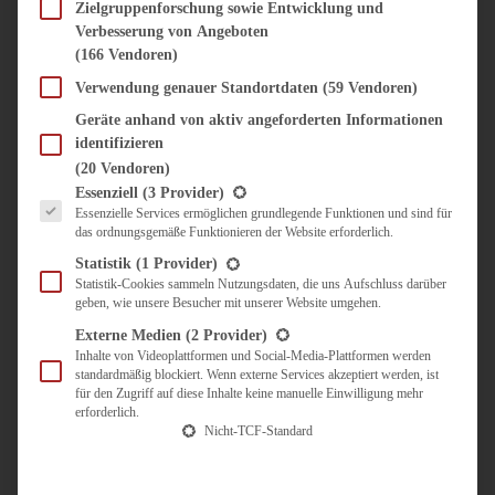
SÜSS & HERZHAFT
Zielgruppenforschung sowie Entwicklung und
Verbesserung von Angeboten
BROTAUFSTRICH
(166 Vendoren)
BRUNCH & FRÜHSTÜCK
DIPS, SAUCEN, CHUTNEYS
Verwendung genauer Standortdaten
(59 Vendoren)
KINDER-LIEBLINGSESSEN
Geräte anhand von aktiv angeforderten Informationen
KÜCHENGESCHENKE
identifizieren
OMAS REZEPTE
(20 Vendoren)
TARTES UND PIES
Es folgt eine Liste der Service-Gruppen, für die eine Einwilligung erteilt werden kann.
Essenziell
(3 Provider)
Essenzielle Services ermöglichen grundlegende Funktionen und sind für
UNTERWEGS
das ordnungsgemäße Funktionieren der Website erforderlich.
REISETIPPS
Statistik
(1 Provider)
KULINARISCH UNTERWEGS
Statistik-Cookies sammeln Nutzungsdaten, die uns Aufschluss darüber
geben, wie unsere Besucher mit unserer Website umgehen.
ÜBER MICH
ZUSAMMENARBEIT
Externe Medien
(2 Provider)
Inhalte von Videoplattformen und Social-Media-Plattformen werden
standardmäßig blockiert. Wenn externe Services akzeptiert werden, ist
für den Zugriff auf diese Inhalte keine manuelle Einwilligung mehr
erforderlich.
Nicht-TCF-Standard
Suche