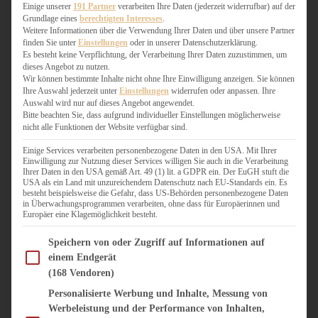
WEIHNACHTSBÄCKEREI
Einige unserer
191 Partner
verarbeiten Ihre Daten (jederzeit widerrufbar) auf der
Grundlage eines
berechtigten Interesses
.
ZIMTLIEBE
Weitere Informationen über die Verwendung Ihrer Daten und über unsere Partner
finden Sie unter
Einstellungen
oder in unserer Datenschutzerklärung.
HERZHAFT
Es besteht keine Verpflichtung, der Verarbeitung Ihrer Daten zuzustimmen, um
dieses Angebot zu nutzen.
BEILAGEN & GEMÜSE
Wir können bestimmte Inhalte nicht ohne Ihre Einwilligung anzeigen. Sie können
BURGER & SANDWICHES
Ihre Auswahl jederzeit unter
Einstellungen
widerrufen oder anpassen. Ihre
FIX AUF DEM TISCH
Auswahl wird nur auf dieses Angebot angewendet.
Bitte beachten Sie, dass aufgrund individueller Einstellungen möglicherweise
FLEISCH & FISCH
nicht alle Funktionen der Website verfügbar sind.
GRILLEN / BARBECUE
HERZHAFTES BACKEN
Einige Services verarbeiten personenbezogene Daten in den USA. Mit Ihrer
Einwilligung zur Nutzung dieser Services willigen Sie auch in die Verarbeitung
ONE-POT-GERICHTE
Ihrer Daten in den USA gemäß Art. 49 (1) lit. a GDPR ein. Der EuGH stuft die
PASTA & NUDELGERICHTE
USA als ein Land mit unzureichendem Datenschutz nach EU-Standards ein. Es
besteht beispielsweise die Gefahr, dass US-Behörden personenbezogene Daten
PIZZA, TARTES & QUICHES
in Überwachungsprogrammen verarbeiten, ohne dass für Europäerinnen und
REIS & RISOTTO
Europäer eine Klagemöglichkeit besteht.
SALATE & SNACKS
Im Folgenden finden Sie eine Liste der Zwecke des IAB Transparency and Consent Fram
SUPPENKASPEREIEN
Speichern von oder Zugriff auf Informationen auf
einem Endgerät
VEGAN HERZHAFT
(168 Vendoren)
VEGETARISCHES
VORSPEISEN
Personalisierte Werbung und Inhalte, Messung von
Werbeleistung und der Performance von Inhalten,