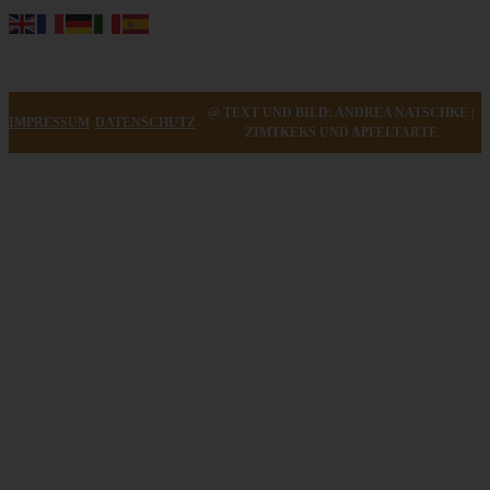
@ TEXT UND BILD: ANDREA NATSCHKE |
IMPRESSUM
DATENSCHUTZ
ZIMTKEKS UND APFELTARTE