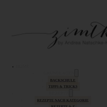
HOME
GRUNDLAGEN
BACKSCHULE
TIPPS & TRICKS
REZEPTE
REZEPTE NACH KATEGORIE
REZEPTE A-Z