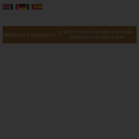
@ TEXT UND BILD: ANDREA NATSCHKE |
IMPRESSUM
DATENSCHUTZ
ZIMTKEKS UND APFELTARTE