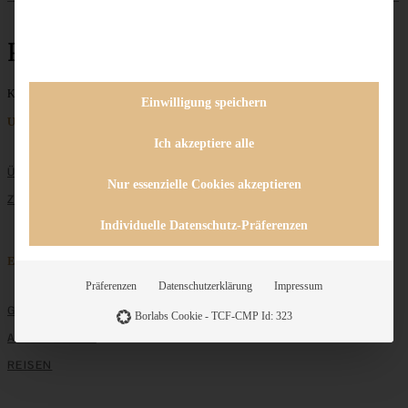
Plunderteig
Keine Beiträge gefunden
Einwilligung speichern
Unternehmen
Ich akzeptiere alle
ÜBER MICH
Nur essenzielle Cookies akzeptieren
ZUSAMMENARBEIT
Individuelle Datenschutz-Präferenzen
Entdecken
Präferenzen
Datenschutzerklärung
Impressum
GRUNDLAGEN
Borlabs Cookie - TCF-CMP Id: 323
ALLE REZEPTE
REISEN