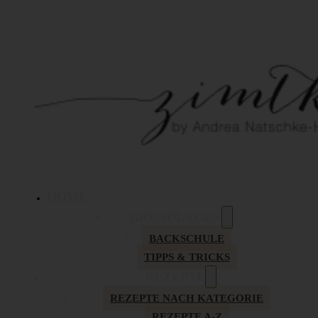
HOME
GRUNDLAGEN
BACKSCHULE
TIPPS & TRICKS
REZEPTE
REZEPTE NACH KATEGORIE
REZEPTE A-Z