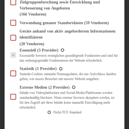
SÜSS & HERZHAFT
Zielgruppenforschung sowie Entwicklung und
Verbesserung von Angeboten
BROTAUFSTRICH
(166 Vendoren)
BRUNCH & FRÜHSTÜCK
DIPS, SAUCEN, CHUTNEYS
Verwendung genauer Standortdaten
(59 Vendoren)
KINDER-LIEBLINGSESSEN
Geräte anhand von aktiv angeforderten Informationen
KÜCHENGESCHENKE
identifizieren
OMAS REZEPTE
(20 Vendoren)
TARTES UND PIES
Es folgt eine Liste der Service-Gruppen, für die eine Einwilligung erteilt werden kann.
Essenziell
(3 Provider)
Essenzielle Services ermöglichen grundlegende Funktionen und sind für
UNTERWEGS
das ordnungsgemäße Funktionieren der Website erforderlich.
REISETIPPS
Statistik
(1 Provider)
KULINARISCH UNTERWEGS
Statistik-Cookies sammeln Nutzungsdaten, die uns Aufschluss darüber
geben, wie unsere Besucher mit unserer Website umgehen.
ÜBER MICH
ZUSAMMENARBEIT
Externe Medien
(2 Provider)
Inhalte von Videoplattformen und Social-Media-Plattformen werden
standardmäßig blockiert. Wenn externe Services akzeptiert werden, ist
für den Zugriff auf diese Inhalte keine manuelle Einwilligung mehr
erforderlich.
Nicht-TCF-Standard
Suche