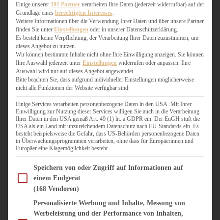
WEIHNACHTSBÄCKEREI
Einige unserer
191 Partner
verarbeiten Ihre Daten (jederzeit widerrufbar) auf der
Grundlage eines
berechtigten Interesses
.
ZIMTLIEBE
Weitere Informationen über die Verwendung Ihrer Daten und über unsere Partner
finden Sie unter
Einstellungen
oder in unserer Datenschutzerklärung.
HERZHAFT
Es besteht keine Verpflichtung, der Verarbeitung Ihrer Daten zuzustimmen, um
dieses Angebot zu nutzen.
BEILAGEN & GEMÜSE
Wir können bestimmte Inhalte nicht ohne Ihre Einwilligung anzeigen. Sie können
BURGER & SANDWICHES
Ihre Auswahl jederzeit unter
Einstellungen
widerrufen oder anpassen. Ihre
FIX AUF DEM TISCH
Auswahl wird nur auf dieses Angebot angewendet.
Bitte beachten Sie, dass aufgrund individueller Einstellungen möglicherweise
FLEISCH & FISCH
nicht alle Funktionen der Website verfügbar sind.
GRILLEN / BARBECUE
HERZHAFTES BACKEN
Einige Services verarbeiten personenbezogene Daten in den USA. Mit Ihrer
Einwilligung zur Nutzung dieser Services willigen Sie auch in die Verarbeitung
ONE-POT-GERICHTE
Ihrer Daten in den USA gemäß Art. 49 (1) lit. a GDPR ein. Der EuGH stuft die
PASTA & NUDELGERICHTE
USA als ein Land mit unzureichendem Datenschutz nach EU-Standards ein. Es
besteht beispielsweise die Gefahr, dass US-Behörden personenbezogene Daten
PIZZA, TARTES & QUICHES
in Überwachungsprogrammen verarbeiten, ohne dass für Europäerinnen und
REIS & RISOTTO
Europäer eine Klagemöglichkeit besteht.
SALATE & SNACKS
Im Folgenden finden Sie eine Liste der Zwecke des IAB Transparency and Consent Fram
SUPPENKASPEREIEN
Speichern von oder Zugriff auf Informationen auf
einem Endgerät
VEGAN HERZHAFT
(168 Vendoren)
VEGETARISCHES
VORSPEISEN
Personalisierte Werbung und Inhalte, Messung von
Werbeleistung und der Performance von Inhalten,