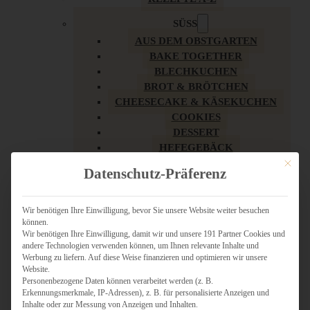
SÜSS
AUS DEM OBSTGARTEN
BAKE TOGETHER
BLECHKUCHEN
BROT & BRÖTCHEN
CHEESECAKE & KÄSEKUCHEN
COOKIES
DESSERT
HEFEGEBÄCK
KLASSIKER
Mit dies
Datenschutz-Präferenz
KUCHEN
LOW CARB & GESÜNDER
MY AMERICAN BAKERY
Wir benötigen Ihre Einwilligung, bevor Sie unsere Website weiter besuchen
können.
REZEPTE ZU OSTERN
Wir benötigen Ihre Einwilligung, damit wir und unsere 191 Partner Cookies und
SCHOKOLADIGES
andere Technologien verwenden können, um Ihnen relevante Inhalte und
SÜSSES HAUPTGERICHT
Werbung zu liefern. Auf diese Weise finanzieren und optimieren wir unsere
SÜSSES KLEINGEBÄCK
Website.
Personenbezogene Daten können verarbeitet werden (z. B.
TÖRTCHEN
Erkennungsmerkmale, IP-Adressen), z. B. für personalisierte Anzeigen und
VEGAN SÜSS
Inhalte oder zur Messung von Anzeigen und Inhalten.