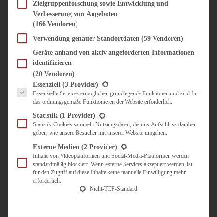
SÜSS & HERZHAFT
Zielgruppenforschung sowie Entwicklung und
Verbesserung von Angeboten
BROTAUFSTRICH
(166 Vendoren)
BRUNCH & FRÜHSTÜCK
DIPS, SAUCEN, CHUTNEYS
Verwendung genauer Standortdaten
(59 Vendoren)
KINDER-LIEBLINGSESSEN
Geräte anhand von aktiv angeforderten Informationen
KÜCHENGESCHENKE
identifizieren
OMAS REZEPTE
(20 Vendoren)
TARTES UND PIES
Es folgt eine Liste der Service-Gruppen, für die eine Einwilligung erteilt werden kann.
Essenziell
(3 Provider)
Essenzielle Services ermöglichen grundlegende Funktionen und sind für
UNTERWEGS
das ordnungsgemäße Funktionieren der Website erforderlich.
REISETIPPS
Statistik
(1 Provider)
KULINARISCH UNTERWEGS
Statistik-Cookies sammeln Nutzungsdaten, die uns Aufschluss darüber
geben, wie unsere Besucher mit unserer Website umgehen.
ÜBER MICH
ZUSAMMENARBEIT
Externe Medien
(2 Provider)
Inhalte von Videoplattformen und Social-Media-Plattformen werden
standardmäßig blockiert. Wenn externe Services akzeptiert werden, ist
für den Zugriff auf diese Inhalte keine manuelle Einwilligung mehr
erforderlich.
Nicht-TCF-Standard
Suche