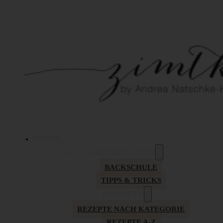
HOME
GRUNDLAGEN
BACKSCHULE
TIPPS & TRICKS
REZEPTE
REZEPTE NACH KATEGORIE
REZEPTE A-Z