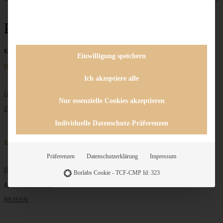
Plätzchenteller
Keine Beiträge gefunden
Einwilligung speichern
Unternehmen
Ich akzeptiere alle
ÜBER MICH
Nur essenzielle Cookies akzeptieren
ZUSAMMENARBEIT
Individuelle Datenschutz-Präferenzen
Entdecken
Präferenzen
Datenschutzerklärung
Impressum
GRUNDLAGEN
Borlabs Cookie - TCF-CMP Id: 323
ALLE REZEPTE
REISEN