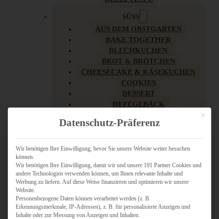
SÜSS
AUS DEM OBSTGARTEN
BAKE TOGETHER
BLECHKUCHEN
BROT & BRÖTCHEN
CHEESECAKE & KÄSEKUCHEN
COOKIES
DESSERT
HEFEGEBÄCK
KLASSIKER
Mit dies
Datenschutz-Präferenz
KUCHEN
LOW CARB & GESÜNDER
MY AMERICAN BAKERY
Wir benötigen Ihre Einwilligung, bevor Sie unsere Website weiter besuchen
können.
REZEPTE ZU OSTERN
Wir benötigen Ihre Einwilligung, damit wir und unsere 191 Partner Cookies und
SCHOKOLADIGES
andere Technologien verwenden können, um Ihnen relevante Inhalte und
SÜSSES HAUPTGERICHT
Werbung zu liefern. Auf diese Weise finanzieren und optimieren wir unsere
SÜSSES KLEINGEBÄCK
Website.
Personenbezogene Daten können verarbeitet werden (z. B.
TÖRTCHEN
Erkennungsmerkmale, IP-Adressen), z. B. für personalisierte Anzeigen und
VEGAN SÜSS
Inhalte oder zur Messung von Anzeigen und Inhalten.