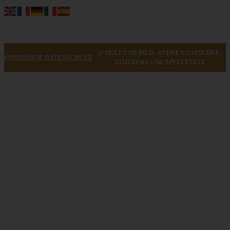
@ TEXT UND BILD: ANDREA NATSCHKE |
IMPRESSUM
DATENSCHUTZ
ZIMTKEKS UND APFELTARTE