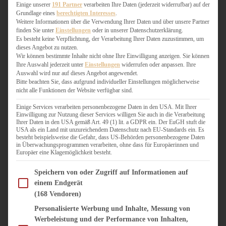
WEIHNACHTSBÄCKEREI
Einige unserer
191 Partner
verarbeiten Ihre Daten (jederzeit widerrufbar) auf der
Grundlage eines
berechtigten Interesses
.
ZIMTLIEBE
Weitere Informationen über die Verwendung Ihrer Daten und über unsere Partner
finden Sie unter
Einstellungen
oder in unserer Datenschutzerklärung.
HERZHAFT
Es besteht keine Verpflichtung, der Verarbeitung Ihrer Daten zuzustimmen, um
dieses Angebot zu nutzen.
BEILAGEN & GEMÜSE
Wir können bestimmte Inhalte nicht ohne Ihre Einwilligung anzeigen. Sie können
BURGER & SANDWICHES
Ihre Auswahl jederzeit unter
Einstellungen
widerrufen oder anpassen. Ihre
FIX AUF DEM TISCH
Auswahl wird nur auf dieses Angebot angewendet.
Bitte beachten Sie, dass aufgrund individueller Einstellungen möglicherweise
FLEISCH & FISCH
nicht alle Funktionen der Website verfügbar sind.
GRILLEN / BARBECUE
HERZHAFTES BACKEN
Einige Services verarbeiten personenbezogene Daten in den USA. Mit Ihrer
Einwilligung zur Nutzung dieser Services willigen Sie auch in die Verarbeitung
ONE-POT-GERICHTE
Ihrer Daten in den USA gemäß Art. 49 (1) lit. a GDPR ein. Der EuGH stuft die
PASTA & NUDELGERICHTE
USA als ein Land mit unzureichendem Datenschutz nach EU-Standards ein. Es
besteht beispielsweise die Gefahr, dass US-Behörden personenbezogene Daten
PIZZA, TARTES & QUICHES
in Überwachungsprogrammen verarbeiten, ohne dass für Europäerinnen und
REIS & RISOTTO
Europäer eine Klagemöglichkeit besteht.
SALATE & SNACKS
Im Folgenden finden Sie eine Liste der Zwecke des IAB Transparency and Consent Fram
SUPPENKASPEREIEN
Speichern von oder Zugriff auf Informationen auf
einem Endgerät
VEGAN HERZHAFT
(168 Vendoren)
VEGETARISCHES
VORSPEISEN
Personalisierte Werbung und Inhalte, Messung von
Werbeleistung und der Performance von Inhalten,