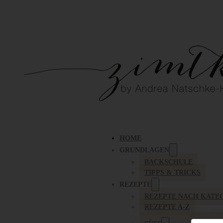
HOME
GRUNDLAGEN
BACKSCHULE
TIPPS & TRICKS
REZEPTE
REZEPTE NACH KATE
REZEPTE A-Z