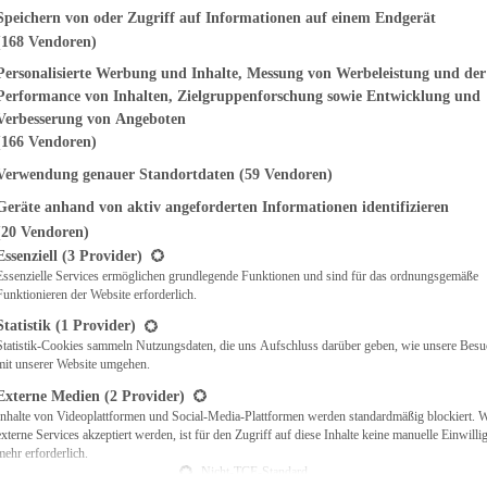
genden finden Sie eine Liste der Zwecke des IAB Transparency and Consent Fr
Speichern von oder Zugriff auf Informationen auf einem Endgerät
(168 Vendoren)
EMÜSE
NDWICHES
Personalisierte Werbung und Inhalte, Messung von Werbeleistung und der
ISCH
Performance von Inhalten, Zielgruppenforschung sowie Entwicklung und
CH
Verbesserung von Angeboten
RBECUE
(166 Vendoren)
BACKEN
Verwendung genauer Standortdaten
(59 Vendoren)
CHTE
Geräte anhand von aktiv angeforderten Informationen identifizieren
LGERICHTE
 & QUICHES
(20 Vendoren)
t eine Liste der Service-Gruppen, für die eine Einwilligung erteilt werden ka
O
Essenziell
(3 Provider)
Essenzielle Services ermöglichen grundlegende Funktionen und sind für das ordnungsgemäße
CKS
Funktionieren der Website erforderlich.
REIEN
AFT
Statistik
(1 Provider)
ES
Statistik-Cookies sammeln Nutzungsdaten, die uns Aufschluss darüber geben, wie unsere Besu
mit unserer Website umgehen.
Externe Medien
(2 Provider)
Inhalte von Videoplattformen und Social-Media-Plattformen werden standardmäßig blockiert. 
externe Services akzeptiert werden, ist für den Zugriff auf diese Inhalte keine manuelle Einwill
CH
mehr erforderlich.
ÜHSTÜCK
Nicht-TCF-Standard