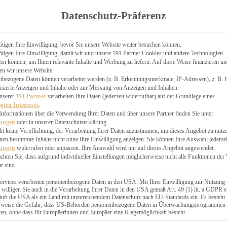
TGARTEN
Datenschutz-Präferenz
ER
N
CHEN
tigen Ihre Einwilligung, bevor Sie unsere Website weiter besuchen können.
tigen Ihre Einwilligung, damit wir und unsere 191 Partner Cookies und andere Technologien
& KÄSEKUCHEN
n können, um Ihnen relevante Inhalte und Werbung zu liefern. Auf diese Weise finanzieren u
en wir unsere Website.
nbezogene Daten können verarbeitet werden (z. B. Erkennungsmerkmale, IP-Adressen), z. B. f
isierte Anzeigen und Inhalte oder zur Messung von Anzeigen und Inhalten.
unserer
191 Partner
verarbeiten Ihre Daten (jederzeit widerrufbar) auf der Grundlage eines
igten Interesses
.
Informationen über die Verwendung Ihrer Daten und über unsere Partner finden Sie unter
GESÜNDER
lungen
oder in unserer Datenschutzerklärung.
 BAKERY
ht keine Verpflichtung, der Verarbeitung Ihrer Daten zuzustimmen, um dieses Angebot zu nutz
en bestimmte Inhalte nicht ohne Ihre Einwilligung anzeigen. Sie können Ihre Auswahl jederzei
STERN
lungen
widerrufen oder anpassen. Ihre Auswahl wird nur auf dieses Angebot angewendet.
ES
achten Sie, dass aufgrund individueller Einstellungen möglicherweise nicht alle Funktionen der
GERICHT
r sind.
EBÄCK
ervices verarbeiten personenbezogene Daten in den USA. Mit Ihrer Einwilligung zur Nutzung 
 willigen Sie auch in die Verarbeitung Ihrer Daten in den USA gemäß Art. 49 (1) lit. a GDPR e
uft die USA als ein Land mit unzureichendem Datenschutz nach EU-Standards ein. Es besteht
ÄCKEREI
lsweise die Gefahr, dass US-Behörden personenbezogene Daten in Überwachungsprogrammen
ten, ohne dass für Europäerinnen und Europäer eine Klagemöglichkeit besteht.