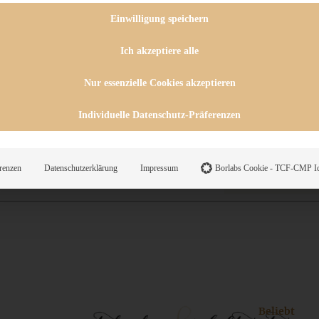
 CHUTNEYS
INGSESSEN
Einwilligung speichern
HENKE
E
Ich akzeptiere alle
ES
Nur essenzielle Cookies akzeptieren
Individuelle Datenschutz-Präferenzen
WEGS
renzen
Datenschutzerklärung
Impressum
Borlabs Cookie - TCF-CMP Id
Suche
Beliebt