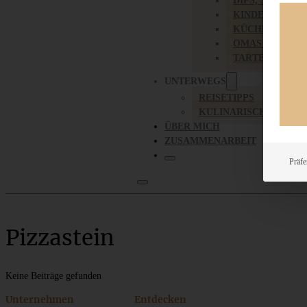
DIPS, SAUCEN,
KINDER-LIEBL
KÜCHENGESC
OMAS REZEPT
TARTES UND PI
UNTERWEGS
REISETIPPS
KULINARISCH UNTER
ÜBER MICH
ZUSAMMENARBEIT
Präfe
Pizzastein
Keine Beiträge gefunden
Unternehmen
Entdecken