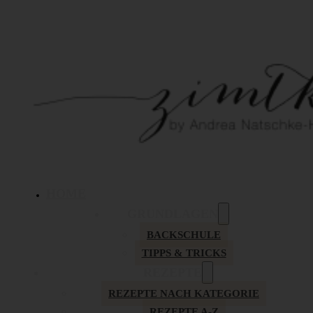
HOME
GRUNDLAGEN
BACKSCHULE
TIPPS & TRICKS
REZEPTE
REZEPTE NACH KATEGORIE
REZEPTE A-Z