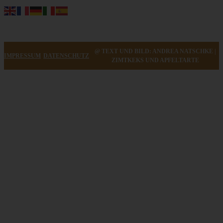
@ TEXT UND BILD: ANDREA NATSCHKE |
IMPRESSUM
DATENSCHUTZ
ZIMTKEKS UND APFELTARTE