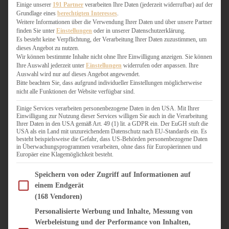
WEIHNACHTSBÄCKEREI
Einige unserer
191 Partner
verarbeiten Ihre Daten (jederzeit widerrufbar) auf der
Grundlage eines
berechtigten Interesses
.
ZIMTLIEBE
Weitere Informationen über die Verwendung Ihrer Daten und über unsere Partner
finden Sie unter
Einstellungen
oder in unserer Datenschutzerklärung.
HERZHAFT
Es besteht keine Verpflichtung, der Verarbeitung Ihrer Daten zuzustimmen, um
dieses Angebot zu nutzen.
BEILAGEN & GEMÜSE
Wir können bestimmte Inhalte nicht ohne Ihre Einwilligung anzeigen. Sie können
BURGER & SANDWICHES
Ihre Auswahl jederzeit unter
Einstellungen
widerrufen oder anpassen. Ihre
FIX AUF DEM TISCH
Auswahl wird nur auf dieses Angebot angewendet.
Bitte beachten Sie, dass aufgrund individueller Einstellungen möglicherweise
FLEISCH & FISCH
nicht alle Funktionen der Website verfügbar sind.
GRILLEN / BARBECUE
HERZHAFTES BACKEN
Einige Services verarbeiten personenbezogene Daten in den USA. Mit Ihrer
Einwilligung zur Nutzung dieser Services willigen Sie auch in die Verarbeitung
ONE-POT-GERICHTE
Ihrer Daten in den USA gemäß Art. 49 (1) lit. a GDPR ein. Der EuGH stuft die
PASTA & NUDELGERICHTE
USA als ein Land mit unzureichendem Datenschutz nach EU-Standards ein. Es
besteht beispielsweise die Gefahr, dass US-Behörden personenbezogene Daten
PIZZA, TARTES & QUICHES
in Überwachungsprogrammen verarbeiten, ohne dass für Europäerinnen und
REIS & RISOTTO
Europäer eine Klagemöglichkeit besteht.
SALATE & SNACKS
Im Folgenden finden Sie eine Liste der Zwecke des IAB Transparency and Consent Fram
SUPPENKASPEREIEN
Speichern von oder Zugriff auf Informationen auf
einem Endgerät
VEGAN HERZHAFT
(168 Vendoren)
VEGETARISCHES
VORSPEISEN
Personalisierte Werbung und Inhalte, Messung von
Werbeleistung und der Performance von Inhalten,