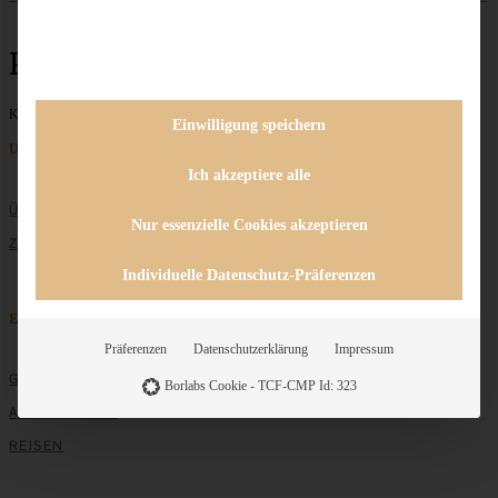
Pistazie
Keine Beiträge gefunden
Einwilligung speichern
Unternehmen
Ich akzeptiere alle
ÜBER MICH
Nur essenzielle Cookies akzeptieren
ZUSAMMENARBEIT
Individuelle Datenschutz-Präferenzen
Entdecken
Präferenzen
Datenschutzerklärung
Impressum
GRUNDLAGEN
Borlabs Cookie - TCF-CMP Id: 323
ALLE REZEPTE
REISEN