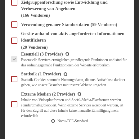
SÜSS & HERZHAFT
Zielgruppenforschung sowie Entwicklung und
Verbesserung von Angeboten
BROTAUFSTRICH
(166 Vendoren)
BRUNCH & FRÜHSTÜCK
DIPS, SAUCEN, CHUTNEYS
Verwendung genauer Standortdaten
(59 Vendoren)
KINDER-LIEBLINGSESSEN
Geräte anhand von aktiv angeforderten Informationen
KÜCHENGESCHENKE
identifizieren
OMAS REZEPTE
(20 Vendoren)
TARTES UND PIES
Es folgt eine Liste der Service-Gruppen, für die eine Einwilligung erteilt werden kann.
Essenziell
(3 Provider)
Essenzielle Services ermöglichen grundlegende Funktionen und sind für
UNTERWEGS
das ordnungsgemäße Funktionieren der Website erforderlich.
REISETIPPS
Statistik
(1 Provider)
KULINARISCH UNTERWEGS
Statistik-Cookies sammeln Nutzungsdaten, die uns Aufschluss darüber
geben, wie unsere Besucher mit unserer Website umgehen.
ÜBER MICH
ZUSAMMENARBEIT
Externe Medien
(2 Provider)
Inhalte von Videoplattformen und Social-Media-Plattformen werden
standardmäßig blockiert. Wenn externe Services akzeptiert werden, ist
für den Zugriff auf diese Inhalte keine manuelle Einwilligung mehr
erforderlich.
Nicht-TCF-Standard
Suche