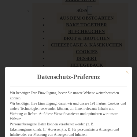
SÜSS
AUS DEM OBSTGARTEN
BAKE TOGETHER
BLECHKUCHEN
BROT & BRÖTCHEN
CHEESECAKE & KÄSEKUCHEN
COOKIES
DESSERT
HEFEGEBÄCK
KLASSIKER
Mit dies
Datenschutz-Präferenz
KUCHEN
LOW CARB & GESÜNDER
MY AMERICAN BAKERY
Wir benötigen Ihre Einwilligung, bevor Sie unsere Website weiter besuchen
können.
REZEPTE ZU OSTERN
Wir benötigen Ihre Einwilligung, damit wir und unsere 191 Partner Cookies und
SCHOKOLADIGES
andere Technologien verwenden können, um Ihnen relevante Inhalte und
SÜSSES HAUPTGERICHT
Werbung zu liefern. Auf diese Weise finanzieren und optimieren wir unsere
SÜSSES KLEINGEBÄCK
Website.
Personenbezogene Daten können verarbeitet werden (z. B.
TÖRTCHEN
Erkennungsmerkmale, IP-Adressen), z. B. für personalisierte Anzeigen und
VEGAN SÜSS
Inhalte oder zur Messung von Anzeigen und Inhalten.