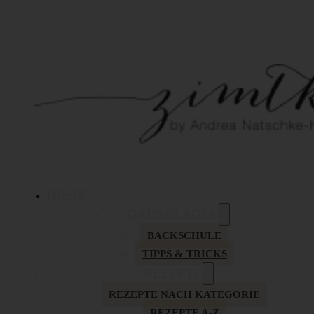
HOME
GRUNDLAGEN
BACKSCHULE
TIPPS & TRICKS
REZEPTE
REZEPTE NACH KATEGORIE
REZEPTE A-Z