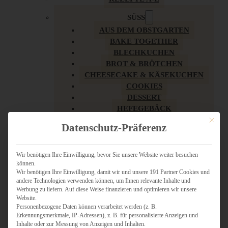
SÜSS
AUS DEM OBSTGARTEN
BAKE TOGETHER
BLECHKUCHEN
BROT & BRÖTCHEN
CHEESECAKE & KÄSEKUCHEN
COOKIES
DESSERT
HEFEGEBÄCK
KLASSIKER
Mit dies
Datenschutz-Präferenz
KUCHEN
LOW CARB & GESÜNDER
MY AMERICAN BAKERY
Wir benötigen Ihre Einwilligung, bevor Sie unsere Website weiter besuchen
können.
REZEPTE ZU OSTERN
Wir benötigen Ihre Einwilligung, damit wir und unsere 191 Partner Cookies und
SCHOKOLADIGES
andere Technologien verwenden können, um Ihnen relevante Inhalte und
SÜSSES HAUPTGERICHT
Werbung zu liefern. Auf diese Weise finanzieren und optimieren wir unsere
SÜSSES KLEINGEBÄCK
Website.
Personenbezogene Daten können verarbeitet werden (z. B.
TÖRTCHEN
Erkennungsmerkmale, IP-Adressen), z. B. für personalisierte Anzeigen und
VEGAN SÜSS
Inhalte oder zur Messung von Anzeigen und Inhalten.