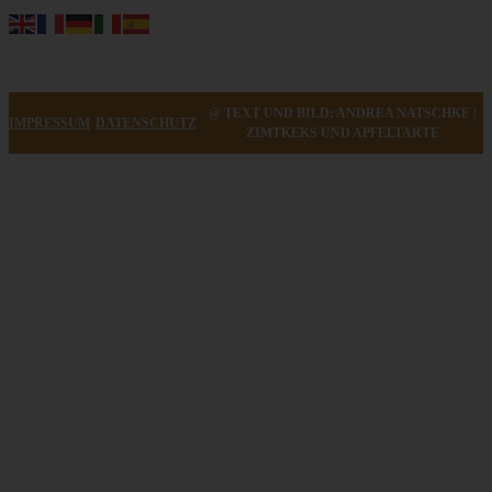
@ TEXT UND BILD: ANDREA NATSCHKE |
IMPRESSUM
DATENSCHUTZ
ZIMTKEKS UND APFELTARTE