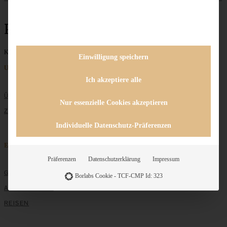
Pinienkerne
Keine Beiträge gefunden
Einwilligung speichern
Unternehmen
Ich akzeptiere alle
ÜBER MICH
Nur essenzielle Cookies akzeptieren
ZUSAMMENARBEIT
Individuelle Datenschutz-Präferenzen
Entdecken
Präferenzen
Datenschutzerklärung
Impressum
GRUNDLAGEN
Borlabs Cookie - TCF-CMP Id: 323
ALLE REZEPTE
REISEN