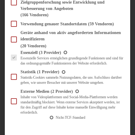
SÜSS & HERZHAFT
Zielgruppenforschung sowie Entwicklung und
Verbesserung von Angeboten
BROTAUFSTRICH
(166 Vendoren)
BRUNCH & FRÜHSTÜCK
DIPS, SAUCEN, CHUTNEYS
Verwendung genauer Standortdaten
(59 Vendoren)
KINDER-LIEBLINGSESSEN
Geräte anhand von aktiv angeforderten Informationen
KÜCHENGESCHENKE
identifizieren
OMAS REZEPTE
(20 Vendoren)
TARTES UND PIES
Es folgt eine Liste der Service-Gruppen, für die eine Einwilligung erteilt werden kann.
Essenziell
(3 Provider)
Essenzielle Services ermöglichen grundlegende Funktionen und sind für
UNTERWEGS
das ordnungsgemäße Funktionieren der Website erforderlich.
REISETIPPS
Statistik
(1 Provider)
KULINARISCH UNTERWEGS
Statistik-Cookies sammeln Nutzungsdaten, die uns Aufschluss darüber
geben, wie unsere Besucher mit unserer Website umgehen.
ÜBER MICH
ZUSAMMENARBEIT
Externe Medien
(2 Provider)
Inhalte von Videoplattformen und Social-Media-Plattformen werden
standardmäßig blockiert. Wenn externe Services akzeptiert werden, ist
für den Zugriff auf diese Inhalte keine manuelle Einwilligung mehr
erforderlich.
Nicht-TCF-Standard
Suche