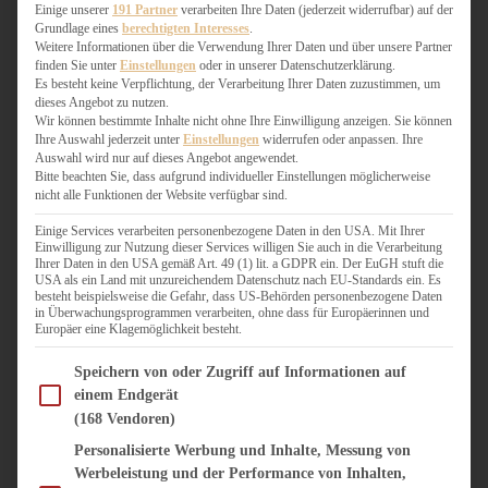
WEIHNACHTSBÄCKEREI
Einige unserer
191 Partner
verarbeiten Ihre Daten (jederzeit widerrufbar) auf der
Grundlage eines
berechtigten Interesses
.
ZIMTLIEBE
Weitere Informationen über die Verwendung Ihrer Daten und über unsere Partner
finden Sie unter
Einstellungen
oder in unserer Datenschutzerklärung.
HERZHAFT
Es besteht keine Verpflichtung, der Verarbeitung Ihrer Daten zuzustimmen, um
dieses Angebot zu nutzen.
BEILAGEN & GEMÜSE
Wir können bestimmte Inhalte nicht ohne Ihre Einwilligung anzeigen. Sie können
BURGER & SANDWICHES
Ihre Auswahl jederzeit unter
Einstellungen
widerrufen oder anpassen. Ihre
FIX AUF DEM TISCH
Auswahl wird nur auf dieses Angebot angewendet.
Bitte beachten Sie, dass aufgrund individueller Einstellungen möglicherweise
FLEISCH & FISCH
nicht alle Funktionen der Website verfügbar sind.
GRILLEN / BARBECUE
HERZHAFTES BACKEN
Einige Services verarbeiten personenbezogene Daten in den USA. Mit Ihrer
Einwilligung zur Nutzung dieser Services willigen Sie auch in die Verarbeitung
ONE-POT-GERICHTE
Ihrer Daten in den USA gemäß Art. 49 (1) lit. a GDPR ein. Der EuGH stuft die
PASTA & NUDELGERICHTE
USA als ein Land mit unzureichendem Datenschutz nach EU-Standards ein. Es
besteht beispielsweise die Gefahr, dass US-Behörden personenbezogene Daten
PIZZA, TARTES & QUICHES
in Überwachungsprogrammen verarbeiten, ohne dass für Europäerinnen und
REIS & RISOTTO
Europäer eine Klagemöglichkeit besteht.
SALATE & SNACKS
Im Folgenden finden Sie eine Liste der Zwecke des IAB Transparency and Consent Fram
SUPPENKASPEREIEN
Speichern von oder Zugriff auf Informationen auf
einem Endgerät
VEGAN HERZHAFT
(168 Vendoren)
VEGETARISCHES
VORSPEISEN
Personalisierte Werbung und Inhalte, Messung von
Werbeleistung und der Performance von Inhalten,