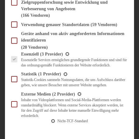
SÜSS & HERZHAFT
Zielgruppenforschung sowie Entwicklung und
Verbesserung von Angeboten
BROTAUFSTRICH
(166 Vendoren)
BRUNCH & FRÜHSTÜCK
DIPS, SAUCEN, CHUTNEYS
Verwendung genauer Standortdaten
(59 Vendoren)
KINDER-LIEBLINGSESSEN
Geräte anhand von aktiv angeforderten Informationen
KÜCHENGESCHENKE
identifizieren
OMAS REZEPTE
(20 Vendoren)
TARTES UND PIES
Es folgt eine Liste der Service-Gruppen, für die eine Einwilligung erteilt werden kann.
Essenziell
(3 Provider)
Essenzielle Services ermöglichen grundlegende Funktionen und sind für
UNTERWEGS
das ordnungsgemäße Funktionieren der Website erforderlich.
REISETIPPS
Statistik
(1 Provider)
KULINARISCH UNTERWEGS
Statistik-Cookies sammeln Nutzungsdaten, die uns Aufschluss darüber
geben, wie unsere Besucher mit unserer Website umgehen.
ÜBER MICH
ZUSAMMENARBEIT
Externe Medien
(2 Provider)
Inhalte von Videoplattformen und Social-Media-Plattformen werden
standardmäßig blockiert. Wenn externe Services akzeptiert werden, ist
für den Zugriff auf diese Inhalte keine manuelle Einwilligung mehr
erforderlich.
Nicht-TCF-Standard
Suche