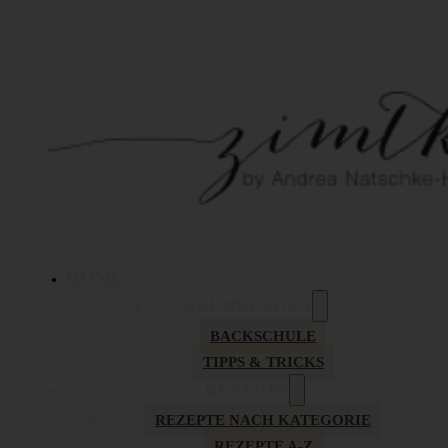
HOME
GRUNDLAGEN
BACKSCHULE
TIPPS & TRICKS
REZEPTE
REZEPTE NACH KATEGORIE
REZEPTE A-Z