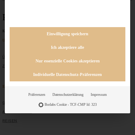
Pie
Keine Beiträge gefunden
Einwilligung speichern
Unternehmen
Ich akzeptiere alle
ÜBER MICH
Nur essenzielle Cookies akzeptieren
ZUSAMMENARBEIT
Individuelle Datenschutz-Präferenzen
Entdecken
Präferenzen
Datenschutzerklärung
Impressum
GRUNDLAGEN
Borlabs Cookie - TCF-CMP Id: 323
ALLE REZEPTE
REISEN