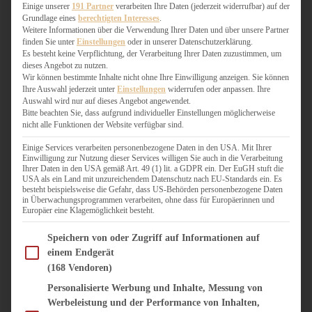
WEIHNACHTSBÄCKEREI
Einige unserer
191 Partner
verarbeiten Ihre Daten (jederzeit widerrufbar) auf der
Grundlage eines
berechtigten Interesses
.
ZIMTLIEBE
Weitere Informationen über die Verwendung Ihrer Daten und über unsere Partner
finden Sie unter
Einstellungen
oder in unserer Datenschutzerklärung.
HERZHAFT
Es besteht keine Verpflichtung, der Verarbeitung Ihrer Daten zuzustimmen, um
dieses Angebot zu nutzen.
BEILAGEN & GEMÜSE
Wir können bestimmte Inhalte nicht ohne Ihre Einwilligung anzeigen. Sie können
BURGER & SANDWICHES
Ihre Auswahl jederzeit unter
Einstellungen
widerrufen oder anpassen. Ihre
FIX AUF DEM TISCH
Auswahl wird nur auf dieses Angebot angewendet.
Bitte beachten Sie, dass aufgrund individueller Einstellungen möglicherweise
FLEISCH & FISCH
nicht alle Funktionen der Website verfügbar sind.
GRILLEN / BARBECUE
HERZHAFTES BACKEN
Einige Services verarbeiten personenbezogene Daten in den USA. Mit Ihrer
Einwilligung zur Nutzung dieser Services willigen Sie auch in die Verarbeitung
ONE-POT-GERICHTE
Ihrer Daten in den USA gemäß Art. 49 (1) lit. a GDPR ein. Der EuGH stuft die
PASTA & NUDELGERICHTE
USA als ein Land mit unzureichendem Datenschutz nach EU-Standards ein. Es
besteht beispielsweise die Gefahr, dass US-Behörden personenbezogene Daten
PIZZA, TARTES & QUICHES
in Überwachungsprogrammen verarbeiten, ohne dass für Europäerinnen und
REIS & RISOTTO
Europäer eine Klagemöglichkeit besteht.
SALATE & SNACKS
Im Folgenden finden Sie eine Liste der Zwecke des IAB Transparency and Consent Fram
SUPPENKASPEREIEN
Speichern von oder Zugriff auf Informationen auf
einem Endgerät
VEGAN HERZHAFT
(168 Vendoren)
VEGETARISCHES
VORSPEISEN
Personalisierte Werbung und Inhalte, Messung von
Werbeleistung und der Performance von Inhalten,