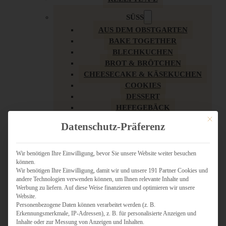
SÜSS
AUS DEM OBSTGARTEN
BAKE TOGETHER
BLECHKUCHEN
BROT & BRÖTCHEN
CHEESECAKE & KÄSEKUCHEN
COOKIES
DESSERT
HEFEGEBÄCK
KLASSIKER
Mit dies
Datenschutz-Präferenz
KUCHEN
LOW CARB & GESÜNDER
MY AMERICAN BAKERY
Wir benötigen Ihre Einwilligung, bevor Sie unsere Website weiter besuchen
können.
REZEPTE ZU OSTERN
Wir benötigen Ihre Einwilligung, damit wir und unsere 191 Partner Cookies und
SCHOKOLADIGES
andere Technologien verwenden können, um Ihnen relevante Inhalte und
SÜSSES HAUPTGERICHT
Werbung zu liefern. Auf diese Weise finanzieren und optimieren wir unsere
SÜSSES KLEINGEBÄCK
Website.
Personenbezogene Daten können verarbeitet werden (z. B.
TÖRTCHEN
Erkennungsmerkmale, IP-Adressen), z. B. für personalisierte Anzeigen und
VEGAN SÜSS
Inhalte oder zur Messung von Anzeigen und Inhalten.