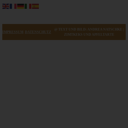
@ TEXT UND BILD: ANDREA NATSCHKE |
IMPRESSUM
DATENSCHUTZ
ZIMTKEKS UND APFELTARTE