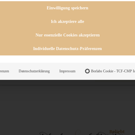
 CHUTNEYS
INGSESSEN
Einwilligung speichern
HENKE
E
Ich akzeptiere alle
ES
Nur essenzielle Cookies akzeptieren
Individuelle Datenschutz-Präferenzen
WEGS
renzen
Datenschutzerklärung
Impressum
Borlabs Cookie - TCF-CMP Id
Suche
Beliebt