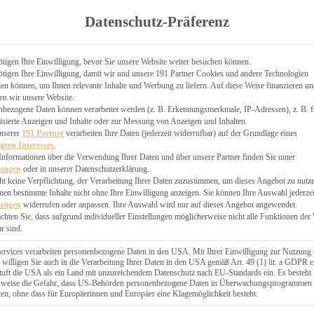
TGARTEN
Datenschutz-Präferenz
ER
N
CHEN
tigen Ihre Einwilligung, bevor Sie unsere Website weiter besuchen können.
tigen Ihre Einwilligung, damit wir und unsere 191 Partner Cookies und andere Technologien
& KÄSEKUCHEN
n können, um Ihnen relevante Inhalte und Werbung zu liefern. Auf diese Weise finanzieren u
en wir unsere Website.
nbezogene Daten können verarbeitet werden (z. B. Erkennungsmerkmale, IP-Adressen), z. B. f
isierte Anzeigen und Inhalte oder zur Messung von Anzeigen und Inhalten.
unserer
191 Partner
verarbeiten Ihre Daten (jederzeit widerrufbar) auf der Grundlage eines
igten Interesses
.
Informationen über die Verwendung Ihrer Daten und über unsere Partner finden Sie unter
GESÜNDER
lungen
oder in unserer Datenschutzerklärung.
 BAKERY
ht keine Verpflichtung, der Verarbeitung Ihrer Daten zuzustimmen, um dieses Angebot zu nutz
en bestimmte Inhalte nicht ohne Ihre Einwilligung anzeigen. Sie können Ihre Auswahl jederzei
STERN
lungen
widerrufen oder anpassen. Ihre Auswahl wird nur auf dieses Angebot angewendet.
ES
achten Sie, dass aufgrund individueller Einstellungen möglicherweise nicht alle Funktionen der
GERICHT
r sind.
EBÄCK
ervices verarbeiten personenbezogene Daten in den USA. Mit Ihrer Einwilligung zur Nutzung 
 willigen Sie auch in die Verarbeitung Ihrer Daten in den USA gemäß Art. 49 (1) lit. a GDPR e
uft die USA als ein Land mit unzureichendem Datenschutz nach EU-Standards ein. Es besteht
ÄCKEREI
lsweise die Gefahr, dass US-Behörden personenbezogene Daten in Überwachungsprogrammen
ten, ohne dass für Europäerinnen und Europäer eine Klagemöglichkeit besteht.