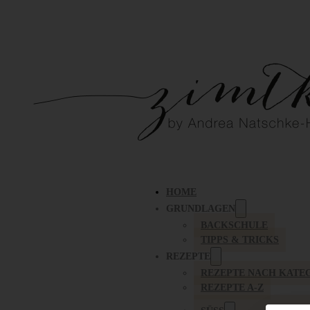
HOME
GRUNDLAGEN
BACKSCHULE
TIPPS & TRICKS
REZEPTE
REZEPTE NACH KATE
REZEPTE A-Z