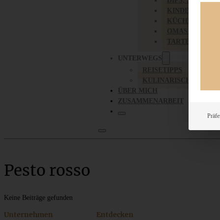
DIPS, SAUCEN,
KINDER-LIEBL
KÜCHENGESC
OMAS REZEPT
TARTES UND PI
UNTERWEGS
REISETIPPS
KULINARISCH UNTER
ÜBER MICH
ZUSAMMENARBEIT
Präfe
Pesto rosso
Keine Beiträge gefunden
Unternehmen
Entdecken