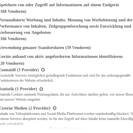
genden finden Sie eine Liste der Zwecke des IAB Transparency and Consent Fr
Speichern von oder Zugriff auf Informationen auf einem Endgerät
(168 Vendoren)
EMÜSE
NDWICHES
Personalisierte Werbung und Inhalte, Messung von Werbeleistung und der
ISCH
Performance von Inhalten, Zielgruppenforschung sowie Entwicklung und
CH
Verbesserung von Angeboten
RBECUE
(166 Vendoren)
BACKEN
Verwendung genauer Standortdaten
(59 Vendoren)
CHTE
Geräte anhand von aktiv angeforderten Informationen identifizieren
LGERICHTE
 & QUICHES
(20 Vendoren)
t eine Liste der Service-Gruppen, für die eine Einwilligung erteilt werden ka
O
Essenziell
(3 Provider)
Essenzielle Services ermöglichen grundlegende Funktionen und sind für das ordnungsgemäße
CKS
Funktionieren der Website erforderlich.
REIEN
AFT
Statistik
(1 Provider)
ES
Statistik-Cookies sammeln Nutzungsdaten, die uns Aufschluss darüber geben, wie unsere Besu
mit unserer Website umgehen.
Externe Medien
(2 Provider)
Inhalte von Videoplattformen und Social-Media-Plattformen werden standardmäßig blockiert. 
externe Services akzeptiert werden, ist für den Zugriff auf diese Inhalte keine manuelle Einwill
CH
mehr erforderlich.
ÜHSTÜCK
Nicht-TCF-Standard