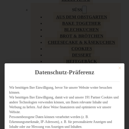
SÜSS
AUS DEM OBSTGARTEN
BAKE TOGETHER
BLECHKUCHEN
BROT & BRÖTCHEN
CHEESECAKE & KÄSEKUCHEN
COOKIES
DESSERT
HEFEGEBÄCK
KLASSIKER
Mit dies
Datenschutz-Präferenz
KUCHEN
LOW CARB & GESÜNDER
MY AMERICAN BAKERY
Wir benötigen Ihre Einwilligung, bevor Sie unsere Website weiter besuchen
können.
REZEPTE ZU OSTERN
Wir benötigen Ihre Einwilligung, damit wir und unsere 191 Partner Cookies und
SCHOKOLADIGES
andere Technologien verwenden können, um Ihnen relevante Inhalte und
SÜSSES HAUPTGERICHT
Werbung zu liefern. Auf diese Weise finanzieren und optimieren wir unsere
SÜSSES KLEINGEBÄCK
Website.
Personenbezogene Daten können verarbeitet werden (z. B.
TÖRTCHEN
Erkennungsmerkmale, IP-Adressen), z. B. für personalisierte Anzeigen und
VEGAN SÜSS
Inhalte oder zur Messung von Anzeigen und Inhalten.