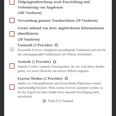
SÜSS & HERZHAFT
Zielgruppenforschung sowie Entwicklung und
Verbesserung von Angeboten
BROTAUFSTRICH
(166 Vendoren)
BRUNCH & FRÜHSTÜCK
DIPS, SAUCEN, CHUTNEYS
Verwendung genauer Standortdaten
(59 Vendoren)
KINDER-LIEBLINGSESSEN
Geräte anhand von aktiv angeforderten Informationen
KÜCHENGESCHENKE
identifizieren
OMAS REZEPTE
(20 Vendoren)
TARTES UND PIES
Es folgt eine Liste der Service-Gruppen, für die eine Einwilligung erteilt werden kann.
Essenziell
(3 Provider)
Essenzielle Services ermöglichen grundlegende Funktionen und sind für
UNTERWEGS
das ordnungsgemäße Funktionieren der Website erforderlich.
REISETIPPS
Statistik
(1 Provider)
KULINARISCH UNTERWEGS
Statistik-Cookies sammeln Nutzungsdaten, die uns Aufschluss darüber
geben, wie unsere Besucher mit unserer Website umgehen.
ÜBER MICH
ZUSAMMENARBEIT
Externe Medien
(2 Provider)
Inhalte von Videoplattformen und Social-Media-Plattformen werden
standardmäßig blockiert. Wenn externe Services akzeptiert werden, ist
für den Zugriff auf diese Inhalte keine manuelle Einwilligung mehr
erforderlich.
Nicht-TCF-Standard
Suche