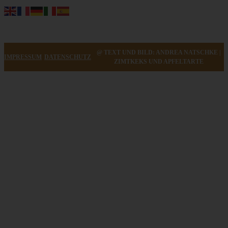
@ TEXT UND BILD: ANDREA NATSCHKE |
IMPRESSUM
DATENSCHUTZ
ZIMTKEKS UND APFELTARTE