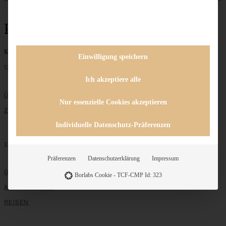
Pastrami
Keine Beiträge gefunden
Einwilligung speichern
Unternehmen
Ich akzeptiere alle
ÜBER MICH
Nur essenzielle Cookies akzeptieren
ZUSAMMENARBEIT
Individuelle Datenschutz-Präferenzen
Entdecken
Präferenzen
Datenschutzerklärung
Impressum
GRUNDLAGEN
Borlabs Cookie - TCF-CMP Id: 323
ALLE REZEPTE
REISEN