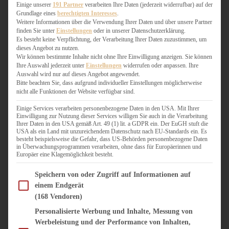
WEIHNACHTSBÄCKEREI
Einige unserer
191 Partner
verarbeiten Ihre Daten (jederzeit widerrufbar) auf der
Grundlage eines
berechtigten Interesses
.
ZIMTLIEBE
Weitere Informationen über die Verwendung Ihrer Daten und über unsere Partner
finden Sie unter
Einstellungen
oder in unserer Datenschutzerklärung.
HERZHAFT
Es besteht keine Verpflichtung, der Verarbeitung Ihrer Daten zuzustimmen, um
dieses Angebot zu nutzen.
BEILAGEN & GEMÜSE
Wir können bestimmte Inhalte nicht ohne Ihre Einwilligung anzeigen. Sie können
BURGER & SANDWICHES
Ihre Auswahl jederzeit unter
Einstellungen
widerrufen oder anpassen. Ihre
FIX AUF DEM TISCH
Auswahl wird nur auf dieses Angebot angewendet.
Bitte beachten Sie, dass aufgrund individueller Einstellungen möglicherweise
FLEISCH & FISCH
nicht alle Funktionen der Website verfügbar sind.
GRILLEN / BARBECUE
HERZHAFTES BACKEN
Einige Services verarbeiten personenbezogene Daten in den USA. Mit Ihrer
Einwilligung zur Nutzung dieser Services willigen Sie auch in die Verarbeitung
ONE-POT-GERICHTE
Ihrer Daten in den USA gemäß Art. 49 (1) lit. a GDPR ein. Der EuGH stuft die
PASTA & NUDELGERICHTE
USA als ein Land mit unzureichendem Datenschutz nach EU-Standards ein. Es
besteht beispielsweise die Gefahr, dass US-Behörden personenbezogene Daten
PIZZA, TARTES & QUICHES
in Überwachungsprogrammen verarbeiten, ohne dass für Europäerinnen und
REIS & RISOTTO
Europäer eine Klagemöglichkeit besteht.
SALATE & SNACKS
Im Folgenden finden Sie eine Liste der Zwecke des IAB Transparency and Consent Fram
SUPPENKASPEREIEN
Speichern von oder Zugriff auf Informationen auf
einem Endgerät
VEGAN HERZHAFT
(168 Vendoren)
VEGETARISCHES
VORSPEISEN
Personalisierte Werbung und Inhalte, Messung von
Werbeleistung und der Performance von Inhalten,