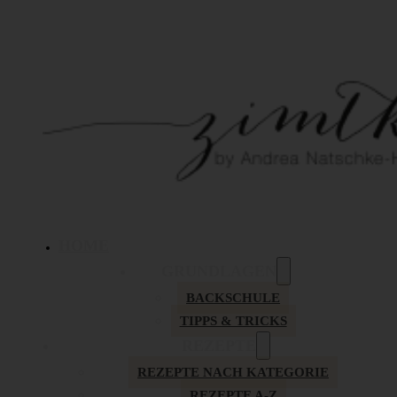
HOME
GRUNDLAGEN
BACKSCHULE
TIPPS & TRICKS
REZEPTE
REZEPTE NACH KATEGORIE
REZEPTE A-Z