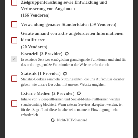
SÜSS & HERZHAFT
Zielgruppenforschung sowie Entwicklung und
Verbesserung von Angeboten
BROTAUFSTRICH
(166 Vendoren)
BRUNCH & FRÜHSTÜCK
DIPS, SAUCEN, CHUTNEYS
Verwendung genauer Standortdaten
(59 Vendoren)
KINDER-LIEBLINGSESSEN
Geräte anhand von aktiv angeforderten Informationen
KÜCHENGESCHENKE
identifizieren
OMAS REZEPTE
(20 Vendoren)
TARTES UND PIES
Es folgt eine Liste der Service-Gruppen, für die eine Einwilligung erteilt werden kann.
Essenziell
(3 Provider)
Essenzielle Services ermöglichen grundlegende Funktionen und sind für
UNTERWEGS
das ordnungsgemäße Funktionieren der Website erforderlich.
REISETIPPS
Statistik
(1 Provider)
KULINARISCH UNTERWEGS
Statistik-Cookies sammeln Nutzungsdaten, die uns Aufschluss darüber
geben, wie unsere Besucher mit unserer Website umgehen.
ÜBER MICH
ZUSAMMENARBEIT
Externe Medien
(2 Provider)
Inhalte von Videoplattformen und Social-Media-Plattformen werden
standardmäßig blockiert. Wenn externe Services akzeptiert werden, ist
für den Zugriff auf diese Inhalte keine manuelle Einwilligung mehr
erforderlich.
Nicht-TCF-Standard
Suche