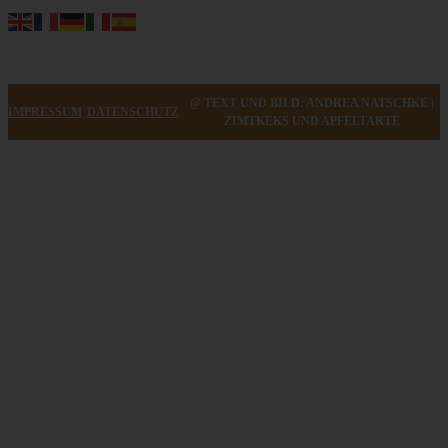
@ TEXT UND BILD: ANDREA NATSCHKE |
IMPRESSUM
DATENSCHUTZ
ZIMTKEKS UND APFELTARTE