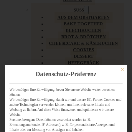
SÜSS
AUS DEM OBSTGARTEN
BAKE TOGETHER
BLECHKUCHEN
BROT & BRÖTCHEN
CHEESECAKE & KÄSEKUCHEN
COOKIES
DESSERT
HEFEGEBÄCK
KLASSIKER
Mit dies
Datenschutz-Präferenz
KUCHEN
LOW CARB & GESÜNDER
MY AMERICAN BAKERY
Wir benötigen Ihre Einwilligung, bevor Sie unsere Website weiter besuchen
können.
REZEPTE ZU OSTERN
Wir benötigen Ihre Einwilligung, damit wir und unsere 191 Partner Cookies und
SCHOKOLADIGES
andere Technologien verwenden können, um Ihnen relevante Inhalte und
SÜSSES HAUPTGERICHT
Werbung zu liefern. Auf diese Weise finanzieren und optimieren wir unsere
SÜSSES KLEINGEBÄCK
Website.
Personenbezogene Daten können verarbeitet werden (z. B.
TÖRTCHEN
Erkennungsmerkmale, IP-Adressen), z. B. für personalisierte Anzeigen und
VEGAN SÜSS
Inhalte oder zur Messung von Anzeigen und Inhalten.