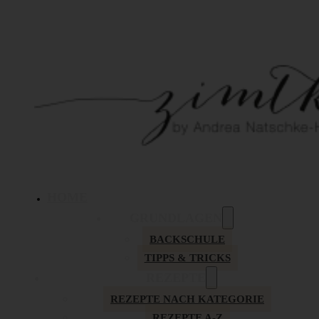
HOME
GRUNDLAGEN
BACKSCHULE
TIPPS & TRICKS
REZEPTE
REZEPTE NACH KATEGORIE
REZEPTE A-Z