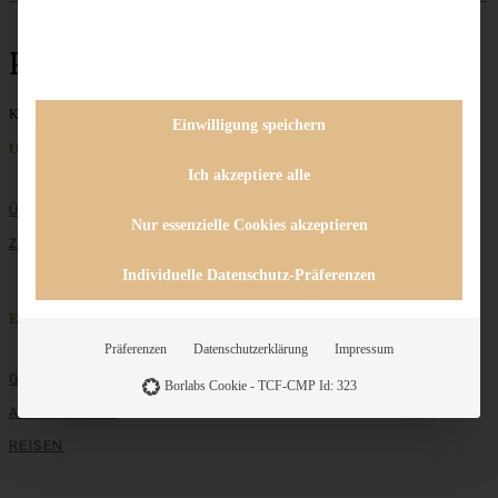
Parfait
Keine Beiträge gefunden
Einwilligung speichern
Unternehmen
Ich akzeptiere alle
ÜBER MICH
Nur essenzielle Cookies akzeptieren
ZUSAMMENARBEIT
Individuelle Datenschutz-Präferenzen
Entdecken
Präferenzen
Datenschutzerklärung
Impressum
GRUNDLAGEN
Borlabs Cookie - TCF-CMP Id: 323
ALLE REZEPTE
REISEN