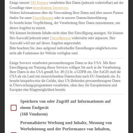
WEIHNACHTSBÄCKEREI
Einige unserer
191 Partner
verarbeiten Ihre Daten (jederzeit widerrufbar) auf der
Grundlage eines
berechtigten Interesses
.
ZIMTLIEBE
Weitere Informationen über die Verwendung Ihrer Daten und über unsere Partner
finden Sie unter
Einstellungen
oder in unserer Datenschutzerklärung.
HERZHAFT
Es besteht keine Verpflichtung, der Verarbeitung Ihrer Daten zuzustimmen, um
dieses Angebot zu nutzen.
BEILAGEN & GEMÜSE
Wir können bestimmte Inhalte nicht ohne Ihre Einwilligung anzeigen. Sie können
BURGER & SANDWICHES
Ihre Auswahl jederzeit unter
Einstellungen
widerrufen oder anpassen. Ihre
FIX AUF DEM TISCH
Auswahl wird nur auf dieses Angebot angewendet.
Bitte beachten Sie, dass aufgrund individueller Einstellungen möglicherweise
FLEISCH & FISCH
nicht alle Funktionen der Website verfügbar sind.
GRILLEN / BARBECUE
HERZHAFTES BACKEN
Einige Services verarbeiten personenbezogene Daten in den USA. Mit Ihrer
Einwilligung zur Nutzung dieser Services willigen Sie auch in die Verarbeitung
ONE-POT-GERICHTE
Ihrer Daten in den USA gemäß Art. 49 (1) lit. a GDPR ein. Der EuGH stuft die
PASTA & NUDELGERICHTE
USA als ein Land mit unzureichendem Datenschutz nach EU-Standards ein. Es
besteht beispielsweise die Gefahr, dass US-Behörden personenbezogene Daten
PIZZA, TARTES & QUICHES
in Überwachungsprogrammen verarbeiten, ohne dass für Europäerinnen und
REIS & RISOTTO
Europäer eine Klagemöglichkeit besteht.
SALATE & SNACKS
Im Folgenden finden Sie eine Liste der Zwecke des IAB Transparency and Consent Fram
SUPPENKASPEREIEN
Speichern von oder Zugriff auf Informationen auf
einem Endgerät
VEGAN HERZHAFT
(168 Vendoren)
VEGETARISCHES
VORSPEISEN
Personalisierte Werbung und Inhalte, Messung von
Werbeleistung und der Performance von Inhalten,