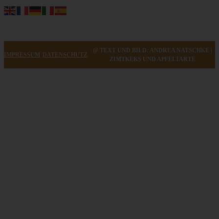
@ TEXT UND BILD: ANDREA NATSCHKE |
IMPRESSUM
DATENSCHUTZ
ZIMTKEKS UND APFELTARTE