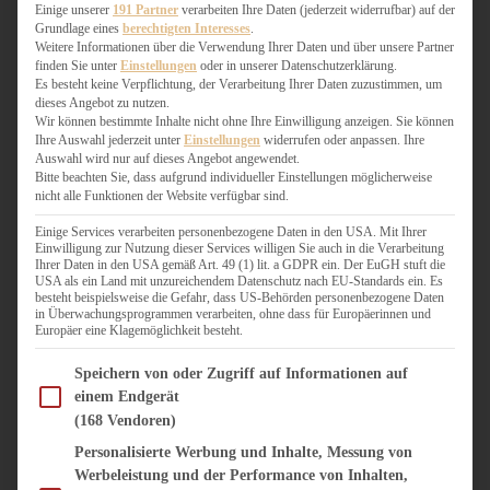
WEIHNACHTSBÄCKEREI
Einige unserer
191 Partner
verarbeiten Ihre Daten (jederzeit widerrufbar) auf der
Grundlage eines
berechtigten Interesses
.
ZIMTLIEBE
Weitere Informationen über die Verwendung Ihrer Daten und über unsere Partner
finden Sie unter
Einstellungen
oder in unserer Datenschutzerklärung.
HERZHAFT
Es besteht keine Verpflichtung, der Verarbeitung Ihrer Daten zuzustimmen, um
dieses Angebot zu nutzen.
BEILAGEN & GEMÜSE
Wir können bestimmte Inhalte nicht ohne Ihre Einwilligung anzeigen. Sie können
BURGER & SANDWICHES
Ihre Auswahl jederzeit unter
Einstellungen
widerrufen oder anpassen. Ihre
FIX AUF DEM TISCH
Auswahl wird nur auf dieses Angebot angewendet.
Bitte beachten Sie, dass aufgrund individueller Einstellungen möglicherweise
FLEISCH & FISCH
nicht alle Funktionen der Website verfügbar sind.
GRILLEN / BARBECUE
HERZHAFTES BACKEN
Einige Services verarbeiten personenbezogene Daten in den USA. Mit Ihrer
Einwilligung zur Nutzung dieser Services willigen Sie auch in die Verarbeitung
ONE-POT-GERICHTE
Ihrer Daten in den USA gemäß Art. 49 (1) lit. a GDPR ein. Der EuGH stuft die
PASTA & NUDELGERICHTE
USA als ein Land mit unzureichendem Datenschutz nach EU-Standards ein. Es
besteht beispielsweise die Gefahr, dass US-Behörden personenbezogene Daten
PIZZA, TARTES & QUICHES
in Überwachungsprogrammen verarbeiten, ohne dass für Europäerinnen und
REIS & RISOTTO
Europäer eine Klagemöglichkeit besteht.
SALATE & SNACKS
Im Folgenden finden Sie eine Liste der Zwecke des IAB Transparency and Consent Fram
SUPPENKASPEREIEN
Speichern von oder Zugriff auf Informationen auf
einem Endgerät
VEGAN HERZHAFT
(168 Vendoren)
VEGETARISCHES
VORSPEISEN
Personalisierte Werbung und Inhalte, Messung von
Werbeleistung und der Performance von Inhalten,