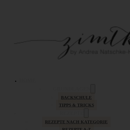
HOME
GRUNDLAGEN
BACKSCHULE
TIPPS & TRICKS
REZEPTE
REZEPTE NACH KATEGORIE
REZEPTE A-Z