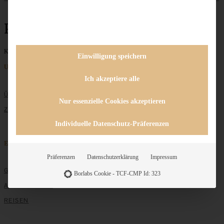
Panzanella
Keine Beiträge gefunden
Einwilligung speichern
Unternehmen
Ich akzeptiere alle
ÜBER MICH
Nur essenzielle Cookies akzeptieren
ZUSAMMENARBEIT
Individuelle Datenschutz-Präferenzen
Entdecken
Präferenzen
Datenschutzerklärung
Impressum
GRUNDLAGEN
Borlabs Cookie - TCF-CMP Id: 323
ALLE REZEPTE
REISEN