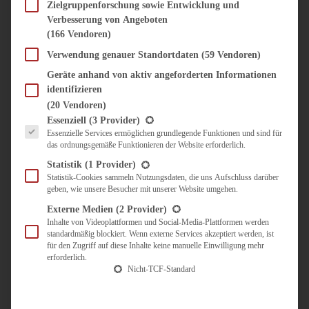
SÜSS & HERZHAFT
Zielgruppenforschung sowie Entwicklung und
Verbesserung von Angeboten
BROTAUFSTRICH
(166 Vendoren)
BRUNCH & FRÜHSTÜCK
DIPS, SAUCEN, CHUTNEYS
Verwendung genauer Standortdaten
(59 Vendoren)
KINDER-LIEBLINGSESSEN
Geräte anhand von aktiv angeforderten Informationen
KÜCHENGESCHENKE
identifizieren
OMAS REZEPTE
(20 Vendoren)
TARTES UND PIES
Es folgt eine Liste der Service-Gruppen, für die eine Einwilligung erteilt werden kann.
Essenziell
(3 Provider)
Essenzielle Services ermöglichen grundlegende Funktionen und sind für
UNTERWEGS
das ordnungsgemäße Funktionieren der Website erforderlich.
REISETIPPS
Statistik
(1 Provider)
KULINARISCH UNTERWEGS
Statistik-Cookies sammeln Nutzungsdaten, die uns Aufschluss darüber
geben, wie unsere Besucher mit unserer Website umgehen.
ÜBER MICH
ZUSAMMENARBEIT
Externe Medien
(2 Provider)
Inhalte von Videoplattformen und Social-Media-Plattformen werden
standardmäßig blockiert. Wenn externe Services akzeptiert werden, ist
für den Zugriff auf diese Inhalte keine manuelle Einwilligung mehr
erforderlich.
Nicht-TCF-Standard
Suche