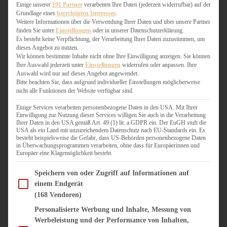
WEIHNACHTSBÄCKEREI
Einige unserer
191 Partner
verarbeiten Ihre Daten (jederzeit widerrufbar) auf der
Grundlage eines
berechtigten Interesses
.
ZIMTLIEBE
Weitere Informationen über die Verwendung Ihrer Daten und über unsere Partner
finden Sie unter
Einstellungen
oder in unserer Datenschutzerklärung.
HERZHAFT
Es besteht keine Verpflichtung, der Verarbeitung Ihrer Daten zuzustimmen, um
dieses Angebot zu nutzen.
BEILAGEN & GEMÜSE
Wir können bestimmte Inhalte nicht ohne Ihre Einwilligung anzeigen. Sie können
BURGER & SANDWICHES
Ihre Auswahl jederzeit unter
Einstellungen
widerrufen oder anpassen. Ihre
FIX AUF DEM TISCH
Auswahl wird nur auf dieses Angebot angewendet.
Bitte beachten Sie, dass aufgrund individueller Einstellungen möglicherweise
FLEISCH & FISCH
nicht alle Funktionen der Website verfügbar sind.
GRILLEN / BARBECUE
HERZHAFTES BACKEN
Einige Services verarbeiten personenbezogene Daten in den USA. Mit Ihrer
Einwilligung zur Nutzung dieser Services willigen Sie auch in die Verarbeitung
ONE-POT-GERICHTE
Ihrer Daten in den USA gemäß Art. 49 (1) lit. a GDPR ein. Der EuGH stuft die
PASTA & NUDELGERICHTE
USA als ein Land mit unzureichendem Datenschutz nach EU-Standards ein. Es
besteht beispielsweise die Gefahr, dass US-Behörden personenbezogene Daten
PIZZA, TARTES & QUICHES
in Überwachungsprogrammen verarbeiten, ohne dass für Europäerinnen und
REIS & RISOTTO
Europäer eine Klagemöglichkeit besteht.
SALATE & SNACKS
Im Folgenden finden Sie eine Liste der Zwecke des IAB Transparency and Consent Fram
SUPPENKASPEREIEN
Speichern von oder Zugriff auf Informationen auf
einem Endgerät
VEGAN HERZHAFT
(168 Vendoren)
VEGETARISCHES
VORSPEISEN
Personalisierte Werbung und Inhalte, Messung von
Werbeleistung und der Performance von Inhalten,