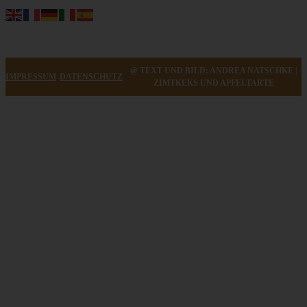
@ TEXT UND BILD: ANDREA NATSCHKE |
IMPRESSUM
DATENSCHUTZ
ZIMTKEKS UND APFELTARTE