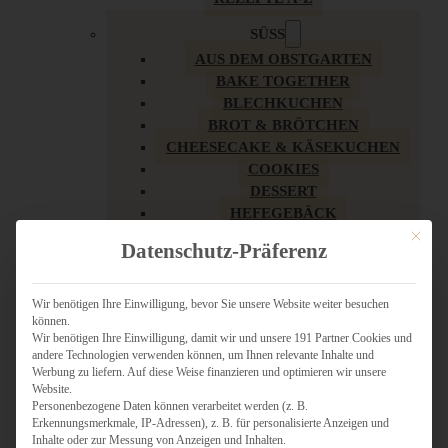
SÜSS
AUS DEM OBSTGARTEN
BAKE TOGETHER
BLECHKUCHEN
BROT & BRÖTCHEN
CHEESECAKE & KÄSEKUCHEN
COOKIES
DESSERT
HEFEGEBÄCK
KLASSIKER
Mit dies
Datenschutz-Präferenz
KUCHEN
LOW CARB & GESÜNDER
MY AMERICAN BAKERY
Wir benötigen Ihre Einwilligung, bevor Sie unsere Website weiter besuchen
können.
REZEPTE ZU OSTERN
Wir benötigen Ihre Einwilligung, damit wir und unsere 191 Partner Cookies und
SCHOKOLADIGES
andere Technologien verwenden können, um Ihnen relevante Inhalte und
SÜSSES HAUPTGERICHT
Werbung zu liefern. Auf diese Weise finanzieren und optimieren wir unsere
SÜSSES KLEINGEBÄCK
Website.
Personenbezogene Daten können verarbeitet werden (z. B.
TÖRTCHEN
Erkennungsmerkmale, IP-Adressen), z. B. für personalisierte Anzeigen und
VEGAN SÜSS
Inhalte oder zur Messung von Anzeigen und Inhalten.