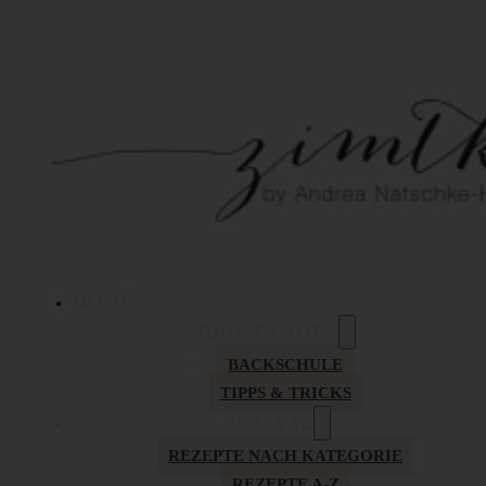
HOME
GRUNDLAGEN
BACKSCHULE
TIPPS & TRICKS
REZEPTE
REZEPTE NACH KATEGORIE
REZEPTE A-Z