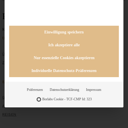
Panko
Keine Beiträge gefunden
Einwilligung speichern
Unternehmen
Ich akzeptiere alle
ÜBER MICH
Nur essenzielle Cookies akzeptieren
ZUSAMMENARBEIT
Individuelle Datenschutz-Präferenzen
Entdecken
Präferenzen
Datenschutzerklärung
Impressum
GRUNDLAGEN
Borlabs Cookie - TCF-CMP Id: 323
ALLE REZEPTE
REISEN