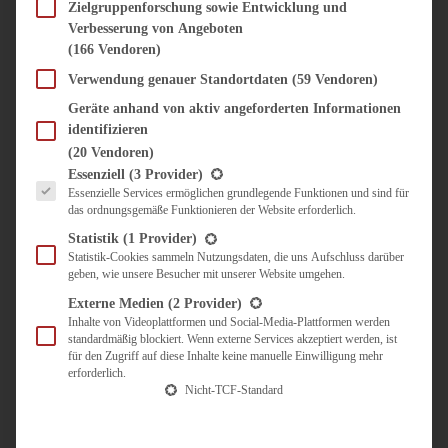
SÜSS & HERZHAFT
Zielgruppenforschung sowie Entwicklung und
Verbesserung von Angeboten
BROTAUFSTRICH
(166 Vendoren)
BRUNCH & FRÜHSTÜCK
DIPS, SAUCEN, CHUTNEYS
Verwendung genauer Standortdaten
(59 Vendoren)
KINDER-LIEBLINGSESSEN
Geräte anhand von aktiv angeforderten Informationen
KÜCHENGESCHENKE
identifizieren
OMAS REZEPTE
(20 Vendoren)
TARTES UND PIES
Es folgt eine Liste der Service-Gruppen, für die eine Einwilligung erteilt werden kann.
Essenziell
(3 Provider)
Essenzielle Services ermöglichen grundlegende Funktionen und sind für
UNTERWEGS
das ordnungsgemäße Funktionieren der Website erforderlich.
REISETIPPS
Statistik
(1 Provider)
KULINARISCH UNTERWEGS
Statistik-Cookies sammeln Nutzungsdaten, die uns Aufschluss darüber
geben, wie unsere Besucher mit unserer Website umgehen.
ÜBER MICH
ZUSAMMENARBEIT
Externe Medien
(2 Provider)
Inhalte von Videoplattformen und Social-Media-Plattformen werden
standardmäßig blockiert. Wenn externe Services akzeptiert werden, ist
für den Zugriff auf diese Inhalte keine manuelle Einwilligung mehr
erforderlich.
Nicht-TCF-Standard
Suche