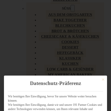
SÜSS
AUS DEM OBSTGARTEN
BAKE TOGETHER
BLECHKUCHEN
BROT & BRÖTCHEN
CHEESECAKE & KÄSEKUCHEN
COOKIES
DESSERT
HEFEGEBÄCK
KLASSIKER
KUCHEN
LOW CARB & GESÜNDER
MY AMERICAN BAKERY
Mit dies
REZEPTE ZU OSTERN
Datenschutz-Präferenz
SCHOKOLADIGES
SÜSSES HAUPTGERICHT
SÜSSES KLEINGEBÄCK
Wir benötigen Ihre Einwilligung, bevor Sie unsere Website weiter besuchen
können.
TÖRTCHEN
Wir benötigen Ihre Einwilligung, damit wir und unsere 191 Partner Cookies und
VEGAN SÜSS
andere Technologien verwenden können, um Ihnen relevante Inhalte und