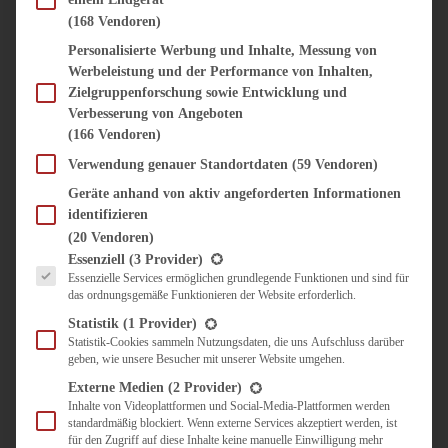
SÜSS & HERZHAFT
(168 Vendoren)
BROTAUFSTRICH
Personalisierte Werbung und Inhalte, Messung von
BRUNCH & FRÜHSTÜCK
Werbeleistung und der Performance von Inhalten,
DIPS, SAUCEN, CHUTNEYS
Zielgruppenforschung sowie Entwicklung und
KINDER-LIEBLINGSESSEN
Verbesserung von Angeboten
KÜCHENGESCHENKE
(166 Vendoren)
OMAS REZEPTE
TARTES UND PIES
Verwendung genauer Standortdaten
(59 Vendoren)
Geräte anhand von aktiv angeforderten Informationen
UNTERWEGS
identifizieren
REISETIPPS
(20 Vendoren)
KULINARISCH UNTERWEGS
Es folgt eine Liste der Service-Gruppen, für die eine Einwilligung erteilt werden kann.
Essenziell
(3 Provider)
ÜBER MICH
Essenzielle Services ermöglichen grundlegende Funktionen und sind für
das ordnungsgemäße Funktionieren der Website erforderlich.
ZUSAMMENARBEIT
Statistik
(1 Provider)
Statistik-Cookies sammeln Nutzungsdaten, die uns Aufschluss darüber
geben, wie unsere Besucher mit unserer Website umgehen.
Externe Medien
(2 Provider)
Inhalte von Videoplattformen und Social-Media-Plattformen werden
Suche
standardmäßig blockiert. Wenn externe Services akzeptiert werden, ist
für den Zugriff auf diese Inhalte keine manuelle Einwilligung mehr