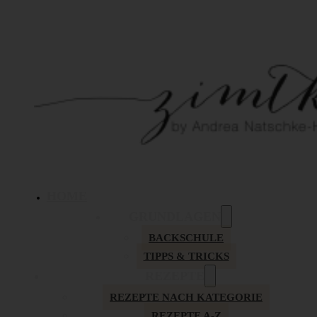
HOME
GRUNDLAGEN
BACKSCHULE
TIPPS & TRICKS
REZEPTE
REZEPTE NACH KATEGORIE
REZEPTE A-Z