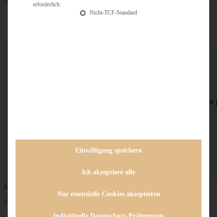
erforderlich.
Nicht-TCF-Standard
Osterrezepte
Filter
Mit Klick auf die Buttons werden unten nur die Rezepte aus der 
angezeigt. Mehrfachauswahl möglich.
Filter zurücksetzen
Einwilligung speichern
Ich akzeptiere alle
Keine Beiträge gefunden
Nur essenzielle Cookies akzeptieren
Unternehmen
Individuelle Datenschutz-Präferenzen