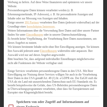
WEIHNACHTSBÄCKEREI
Werbung zu liefern. Auf diese Weise finanzieren und optimieren wir unsere
Website.
ZIMTLIEBE
Personenbezogene Daten können verarbeitet werden (z. B.
Erkennungsmerkmale, IP-Adressen), z. B. für personalisierte Anzeigen und
HERZHAFT
Inhalte oder zur Messung von Anzeigen und Inhalten.
Einige unserer
191 Partner
verarbeiten Ihre Daten (jederzeit widerrufbar) auf der
BEILAGEN & GEMÜSE
Grundlage eines
berechtigten Interesses
.
BURGER & SANDWICHES
Weitere Informationen über die Verwendung Ihrer Daten und über unsere Partner
FIX AUF DEM TISCH
finden Sie unter
Einstellungen
oder in unserer Datenschutzerklärung.
Es besteht keine Verpflichtung, der Verarbeitung Ihrer Daten zuzustimmen, um
FLEISCH & FISCH
dieses Angebot zu nutzen.
GRILLEN / BARBECUE
Wir können bestimmte Inhalte nicht ohne Ihre Einwilligung anzeigen. Sie können
HERZHAFTES BACKEN
Ihre Auswahl jederzeit unter
Einstellungen
widerrufen oder anpassen. Ihre
Auswahl wird nur auf dieses Angebot angewendet.
ONE-POT-GERICHTE
Bitte beachten Sie, dass aufgrund individueller Einstellungen möglicherweise
PASTA & NUDELGERICHTE
nicht alle Funktionen der Website verfügbar sind.
PIZZA, TARTES & QUICHES
REIS & RISOTTO
Einige Services verarbeiten personenbezogene Daten in den USA. Mit Ihrer
Einwilligung zur Nutzung dieser Services willigen Sie auch in die Verarbeitung
SALATE & SNACKS
Ihrer Daten in den USA gemäß Art. 49 (1) lit. a GDPR ein. Der EuGH stuft die
SUPPENKASPEREIEN
USA als ein Land mit unzureichendem Datenschutz nach EU-Standards ein. Es
besteht beispielsweise die Gefahr, dass US-Behörden personenbezogene Daten
VEGAN HERZHAFT
in Überwachungsprogrammen verarbeiten, ohne dass für Europäerinnen und
VEGETARISCHES
Europäer eine Klagemöglichkeit besteht.
VORSPEISEN
Im Folgenden finden Sie eine Liste der Zwecke des IAB Transparency and Consent Fram
Speichern von oder Zugriff auf Informationen auf
einem Endgerät