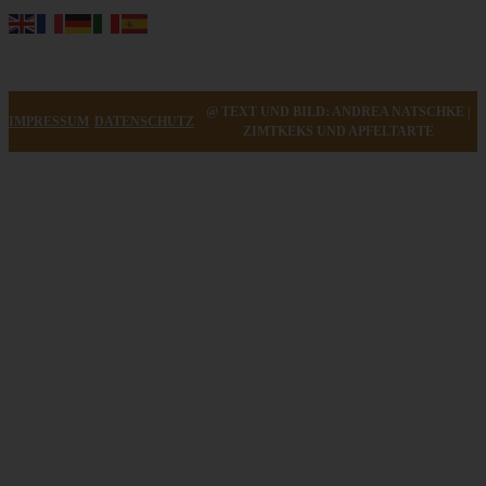
@ TEXT UND BILD: ANDREA NATSCHKE |
IMPRESSUM
DATENSCHUTZ
ZIMTKEKS UND APFELTARTE