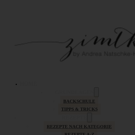
HOME
GRUNDLAGEN
BACKSCHULE
TIPPS & TRICKS
REZEPTE
REZEPTE NACH KATEGORIE
REZEPTE A-Z