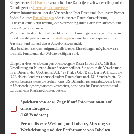
WEIHNACHTSBÄCKEREI
Einige unserer
191 Partner
verarbeiten Ihre Daten (jederzeit widerrufbar) auf der
Grundlage eines
berechtigten Interesses
.
ZIMTLIEBE
Weitere Informationen über die Verwendung Ihrer Daten und über unsere Partner
finden Sie unter
Einstellungen
oder in unserer Datenschutzerklärung.
HERZHAFT
Es besteht keine Verpflichtung, der Verarbeitung Ihrer Daten zuzustimmen, um
dieses Angebot zu nutzen.
BEILAGEN & GEMÜSE
Wir können bestimmte Inhalte nicht ohne Ihre Einwilligung anzeigen. Sie können
BURGER & SANDWICHES
Ihre Auswahl jederzeit unter
Einstellungen
widerrufen oder anpassen. Ihre
FIX AUF DEM TISCH
Auswahl wird nur auf dieses Angebot angewendet.
Bitte beachten Sie, dass aufgrund individueller Einstellungen möglicherweise
FLEISCH & FISCH
nicht alle Funktionen der Website verfügbar sind.
GRILLEN / BARBECUE
HERZHAFTES BACKEN
Einige Services verarbeiten personenbezogene Daten in den USA. Mit Ihrer
Einwilligung zur Nutzung dieser Services willigen Sie auch in die Verarbeitung
ONE-POT-GERICHTE
Ihrer Daten in den USA gemäß Art. 49 (1) lit. a GDPR ein. Der EuGH stuft die
PASTA & NUDELGERICHTE
USA als ein Land mit unzureichendem Datenschutz nach EU-Standards ein. Es
besteht beispielsweise die Gefahr, dass US-Behörden personenbezogene Daten
PIZZA, TARTES & QUICHES
in Überwachungsprogrammen verarbeiten, ohne dass für Europäerinnen und
REIS & RISOTTO
Europäer eine Klagemöglichkeit besteht.
SALATE & SNACKS
Im Folgenden finden Sie eine Liste der Zwecke des IAB Transparency and Consent Fram
SUPPENKASPEREIEN
Speichern von oder Zugriff auf Informationen auf
einem Endgerät
VEGAN HERZHAFT
(168 Vendoren)
VEGETARISCHES
VORSPEISEN
Personalisierte Werbung und Inhalte, Messung von
Werbeleistung und der Performance von Inhalten,