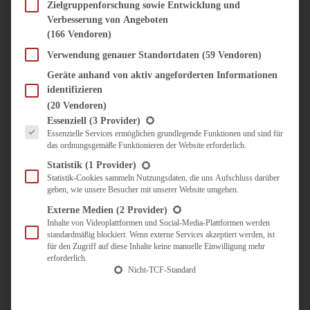
SÜSS & HERZHAFT
Zielgruppenforschung sowie Entwicklung und
Verbesserung von Angeboten
BROTAUFSTRICH
(166 Vendoren)
BRUNCH & FRÜHSTÜCK
DIPS, SAUCEN, CHUTNEYS
Verwendung genauer Standortdaten
(59 Vendoren)
KINDER-LIEBLINGSESSEN
Geräte anhand von aktiv angeforderten Informationen
KÜCHENGESCHENKE
identifizieren
OMAS REZEPTE
(20 Vendoren)
TARTES UND PIES
Es folgt eine Liste der Service-Gruppen, für die eine Einwilligung erteilt werden kann.
Essenziell
(3 Provider)
Essenzielle Services ermöglichen grundlegende Funktionen und sind für
UNTERWEGS
das ordnungsgemäße Funktionieren der Website erforderlich.
REISETIPPS
Statistik
(1 Provider)
KULINARISCH UNTERWEGS
Statistik-Cookies sammeln Nutzungsdaten, die uns Aufschluss darüber
geben, wie unsere Besucher mit unserer Website umgehen.
ÜBER MICH
ZUSAMMENARBEIT
Externe Medien
(2 Provider)
Inhalte von Videoplattformen und Social-Media-Plattformen werden
standardmäßig blockiert. Wenn externe Services akzeptiert werden, ist
für den Zugriff auf diese Inhalte keine manuelle Einwilligung mehr
erforderlich.
Nicht-TCF-Standard
Suche