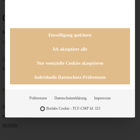
Osterhasen
Keine Beiträge gefunden
Einwilligung speichern
Unternehmen
Ich akzeptiere alle
ÜBER MICH
Nur essenzielle Cookies akzeptieren
ZUSAMMENARBEIT
Individuelle Datenschutz-Präferenzen
Entdecken
Präferenzen
Datenschutzerklärung
Impressum
GRUNDLAGEN
Borlabs Cookie - TCF-CMP Id: 323
ALLE REZEPTE
REISEN