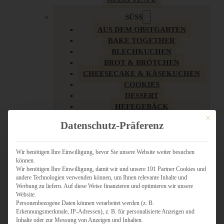
SÜSS
AUS DEM OBSTGARTEN
BAKE TOGETHER
BLECHKUCHEN
BROT & BRÖTCHEN
CHEESECAKE & KÄSEKUCHEN
COOKIES
DESSERT
HEFEGEBÄCK
KLASSIKER
Mit dies
Datenschutz-Präferenz
KUCHEN
LOW CARB & GESÜNDER
MY AMERICAN BAKERY
Wir benötigen Ihre Einwilligung, bevor Sie unsere Website weiter besuchen
können.
REZEPTE ZU OSTERN
Wir benötigen Ihre Einwilligung, damit wir und unsere 191 Partner Cookies und
SCHOKOLADIGES
andere Technologien verwenden können, um Ihnen relevante Inhalte und
SÜSSES HAUPTGERICHT
Werbung zu liefern. Auf diese Weise finanzieren und optimieren wir unsere
SÜSSES KLEINGEBÄCK
Website.
Personenbezogene Daten können verarbeitet werden (z. B.
TÖRTCHEN
Erkennungsmerkmale, IP-Adressen), z. B. für personalisierte Anzeigen und
VEGAN SÜSS
Inhalte oder zur Messung von Anzeigen und Inhalten.