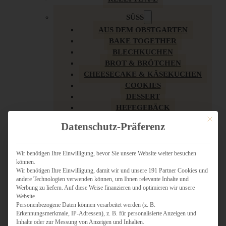
SÜSS
AUS DEM OBSTGARTEN
BAKE TOGETHER
BLECHKUCHEN
BROT & BRÖTCHEN
CHEESECAKE & KÄSEKUCHEN
COOKIES
DESSERT
HEFEGEBÄCK
KLASSIKER
Mit dies
Datenschutz-Präferenz
KUCHEN
LOW CARB & GESÜNDER
MY AMERICAN BAKERY
Wir benötigen Ihre Einwilligung, bevor Sie unsere Website weiter besuchen
können.
REZEPTE ZU OSTERN
Wir benötigen Ihre Einwilligung, damit wir und unsere 191 Partner Cookies und
SCHOKOLADIGES
andere Technologien verwenden können, um Ihnen relevante Inhalte und
SÜSSES HAUPTGERICHT
Werbung zu liefern. Auf diese Weise finanzieren und optimieren wir unsere
SÜSSES KLEINGEBÄCK
Website.
Personenbezogene Daten können verarbeitet werden (z. B.
TÖRTCHEN
Erkennungsmerkmale, IP-Adressen), z. B. für personalisierte Anzeigen und
VEGAN SÜSS
Inhalte oder zur Messung von Anzeigen und Inhalten.