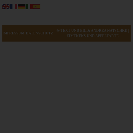
@ TEXT UND BILD: ANDREA NATSCHKE |
IMPRESSUM
DATENSCHUTZ
ZIMTKEKS UND APFELTARTE