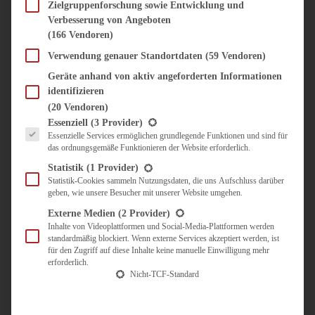
SÜSS & HERZHAFT
Zielgruppenforschung sowie Entwicklung und
Verbesserung von Angeboten
BROTAUFSTRICH
(166 Vendoren)
BRUNCH & FRÜHSTÜCK
DIPS, SAUCEN, CHUTNEYS
Verwendung genauer Standortdaten
(59 Vendoren)
KINDER-LIEBLINGSESSEN
Geräte anhand von aktiv angeforderten Informationen
KÜCHENGESCHENKE
identifizieren
OMAS REZEPTE
(20 Vendoren)
TARTES UND PIES
Es folgt eine Liste der Service-Gruppen, für die eine Einwilligung erteilt werden kann.
Essenziell
(3 Provider)
Essenzielle Services ermöglichen grundlegende Funktionen und sind für
UNTERWEGS
das ordnungsgemäße Funktionieren der Website erforderlich.
REISETIPPS
Statistik
(1 Provider)
KULINARISCH UNTERWEGS
Statistik-Cookies sammeln Nutzungsdaten, die uns Aufschluss darüber
geben, wie unsere Besucher mit unserer Website umgehen.
ÜBER MICH
ZUSAMMENARBEIT
Externe Medien
(2 Provider)
Inhalte von Videoplattformen und Social-Media-Plattformen werden
standardmäßig blockiert. Wenn externe Services akzeptiert werden, ist
für den Zugriff auf diese Inhalte keine manuelle Einwilligung mehr
erforderlich.
Nicht-TCF-Standard
Suche