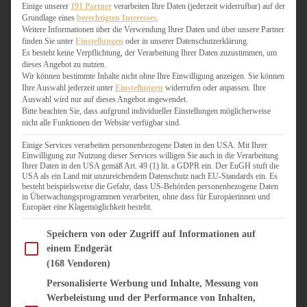
WEIHNACHTSBÄCKEREI
Einige unserer
191 Partner
verarbeiten Ihre Daten (jederzeit widerrufbar) auf der
Grundlage eines
berechtigten Interesses
.
ZIMTLIEBE
Weitere Informationen über die Verwendung Ihrer Daten und über unsere Partner
finden Sie unter
Einstellungen
oder in unserer Datenschutzerklärung.
HERZHAFT
Es besteht keine Verpflichtung, der Verarbeitung Ihrer Daten zuzustimmen, um
dieses Angebot zu nutzen.
BEILAGEN & GEMÜSE
Wir können bestimmte Inhalte nicht ohne Ihre Einwilligung anzeigen. Sie können
BURGER & SANDWICHES
Ihre Auswahl jederzeit unter
Einstellungen
widerrufen oder anpassen. Ihre
FIX AUF DEM TISCH
Auswahl wird nur auf dieses Angebot angewendet.
Bitte beachten Sie, dass aufgrund individueller Einstellungen möglicherweise
FLEISCH & FISCH
nicht alle Funktionen der Website verfügbar sind.
GRILLEN / BARBECUE
HERZHAFTES BACKEN
Einige Services verarbeiten personenbezogene Daten in den USA. Mit Ihrer
Einwilligung zur Nutzung dieser Services willigen Sie auch in die Verarbeitung
ONE-POT-GERICHTE
Ihrer Daten in den USA gemäß Art. 49 (1) lit. a GDPR ein. Der EuGH stuft die
PASTA & NUDELGERICHTE
USA als ein Land mit unzureichendem Datenschutz nach EU-Standards ein. Es
besteht beispielsweise die Gefahr, dass US-Behörden personenbezogene Daten
PIZZA, TARTES & QUICHES
in Überwachungsprogrammen verarbeiten, ohne dass für Europäerinnen und
REIS & RISOTTO
Europäer eine Klagemöglichkeit besteht.
SALATE & SNACKS
Im Folgenden finden Sie eine Liste der Zwecke des IAB Transparency and Consent Fram
SUPPENKASPEREIEN
Speichern von oder Zugriff auf Informationen auf
einem Endgerät
VEGAN HERZHAFT
(168 Vendoren)
VEGETARISCHES
VORSPEISEN
Personalisierte Werbung und Inhalte, Messung von
Werbeleistung und der Performance von Inhalten,