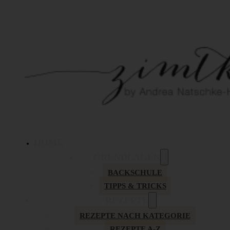
HOME
GRUNDLAGEN
BACKSCHULE
TIPPS & TRICKS
REZEPTE
REZEPTE NACH KATEGORIE
REZEPTE A-Z