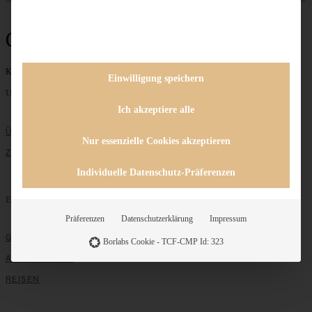
Ostereier
Keine Beiträge gefunden
Einwilligung speichern
Unternehmen
Ich akzeptiere alle
ÜBER MICH
Nur essenzielle Cookies akzeptieren
ZUSAMMENARBEIT
Individuelle Datenschutz-Präferenzen
Entdecken
Präferenzen
Datenschutzerklärung
Impressum
GRUNDLAGEN
Borlabs Cookie - TCF-CMP Id: 323
ALLE REZEPTE
REISEN