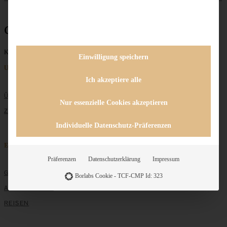
original
Keine Beiträge gefunden
Einwilligung speichern
Unternehmen
Ich akzeptiere alle
ÜBER MICH
Nur essenzielle Cookies akzeptieren
ZUSAMMENARBEIT
Individuelle Datenschutz-Präferenzen
Entdecken
Präferenzen
Datenschutzerklärung
Impressum
GRUNDLAGEN
Borlabs Cookie - TCF-CMP Id: 323
ALLE REZEPTE
REISEN