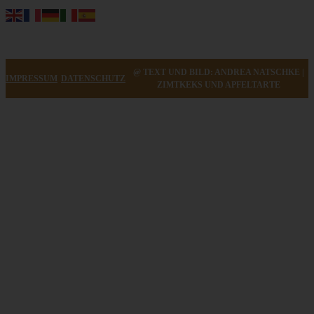
@ TEXT UND BILD: ANDREA NATSCHKE |
IMPRESSUM
DATENSCHUTZ
ZIMTKEKS UND APFELTARTE