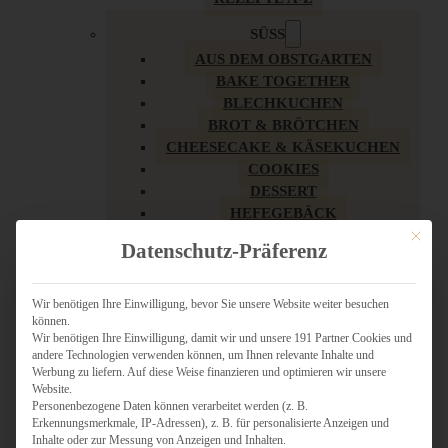
SÜSS
AUS DEM OBSTGARTEN
BAKE TOGETHER
BLECHKUCHEN
BROT & BRÖTCHEN
CHEESECAKE & KÄSEKUCHEN
COOKIES
DESSERT
HEFEGEBÄCK
KLASSIKER
Mit dies
Datenschutz-Präferenz
KUCHEN
LOW CARB & GESÜNDER
MY AMERICAN BAKERY
Wir benötigen Ihre Einwilligung, bevor Sie unsere Website weiter besuchen
können.
REZEPTE ZU OSTERN
Wir benötigen Ihre Einwilligung, damit wir und unsere 191 Partner Cookies und
SCHOKOLADIGES
andere Technologien verwenden können, um Ihnen relevante Inhalte und
SÜSSES HAUPTGERICHT
Werbung zu liefern. Auf diese Weise finanzieren und optimieren wir unsere
SÜSSES KLEINGEBÄCK
Website.
Personenbezogene Daten können verarbeitet werden (z. B.
TÖRTCHEN
Erkennungsmerkmale, IP-Adressen), z. B. für personalisierte Anzeigen und
VEGAN SÜSS
Inhalte oder zur Messung von Anzeigen und Inhalten.