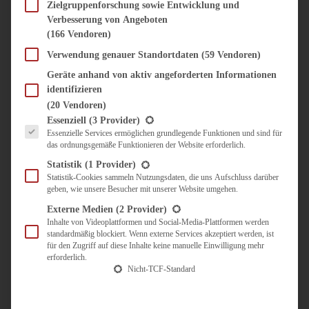
SÜSS & HERZHAFT
Zielgruppenforschung sowie Entwicklung und
Verbesserung von Angeboten
BROTAUFSTRICH
(166 Vendoren)
BRUNCH & FRÜHSTÜCK
DIPS, SAUCEN, CHUTNEYS
Verwendung genauer Standortdaten
(59 Vendoren)
KINDER-LIEBLINGSESSEN
Geräte anhand von aktiv angeforderten Informationen
KÜCHENGESCHENKE
identifizieren
OMAS REZEPTE
(20 Vendoren)
TARTES UND PIES
Es folgt eine Liste der Service-Gruppen, für die eine Einwilligung erteilt werden kann.
Essenziell
(3 Provider)
Essenzielle Services ermöglichen grundlegende Funktionen und sind für
UNTERWEGS
das ordnungsgemäße Funktionieren der Website erforderlich.
REISETIPPS
Statistik
(1 Provider)
KULINARISCH UNTERWEGS
Statistik-Cookies sammeln Nutzungsdaten, die uns Aufschluss darüber
geben, wie unsere Besucher mit unserer Website umgehen.
ÜBER MICH
ZUSAMMENARBEIT
Externe Medien
(2 Provider)
Inhalte von Videoplattformen und Social-Media-Plattformen werden
standardmäßig blockiert. Wenn externe Services akzeptiert werden, ist
für den Zugriff auf diese Inhalte keine manuelle Einwilligung mehr
erforderlich.
Nicht-TCF-Standard
Suche