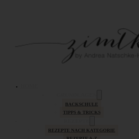
HOME
GRUNDLAGEN
BACKSCHULE
TIPPS & TRICKS
REZEPTE
REZEPTE NACH KATEGORIE
REZEPTE A-Z