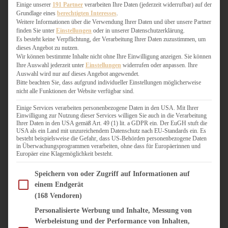
WEIHNACHTSBÄCKEREI
Einige unserer
191 Partner
verarbeiten Ihre Daten (jederzeit widerrufbar) auf der
Grundlage eines
berechtigten Interesses
.
ZIMTLIEBE
Weitere Informationen über die Verwendung Ihrer Daten und über unsere Partner
finden Sie unter
Einstellungen
oder in unserer Datenschutzerklärung.
HERZHAFT
Es besteht keine Verpflichtung, der Verarbeitung Ihrer Daten zuzustimmen, um
dieses Angebot zu nutzen.
BEILAGEN & GEMÜSE
Wir können bestimmte Inhalte nicht ohne Ihre Einwilligung anzeigen. Sie können
BURGER & SANDWICHES
Ihre Auswahl jederzeit unter
Einstellungen
widerrufen oder anpassen. Ihre
FIX AUF DEM TISCH
Auswahl wird nur auf dieses Angebot angewendet.
Bitte beachten Sie, dass aufgrund individueller Einstellungen möglicherweise
FLEISCH & FISCH
nicht alle Funktionen der Website verfügbar sind.
GRILLEN / BARBECUE
HERZHAFTES BACKEN
Einige Services verarbeiten personenbezogene Daten in den USA. Mit Ihrer
Einwilligung zur Nutzung dieser Services willigen Sie auch in die Verarbeitung
ONE-POT-GERICHTE
Ihrer Daten in den USA gemäß Art. 49 (1) lit. a GDPR ein. Der EuGH stuft die
PASTA & NUDELGERICHTE
USA als ein Land mit unzureichendem Datenschutz nach EU-Standards ein. Es
besteht beispielsweise die Gefahr, dass US-Behörden personenbezogene Daten
PIZZA, TARTES & QUICHES
in Überwachungsprogrammen verarbeiten, ohne dass für Europäerinnen und
REIS & RISOTTO
Europäer eine Klagemöglichkeit besteht.
SALATE & SNACKS
Im Folgenden finden Sie eine Liste der Zwecke des IAB Transparency and Consent Fram
SUPPENKASPEREIEN
Speichern von oder Zugriff auf Informationen auf
einem Endgerät
VEGAN HERZHAFT
(168 Vendoren)
VEGETARISCHES
VORSPEISEN
Personalisierte Werbung und Inhalte, Messung von
Werbeleistung und der Performance von Inhalten,