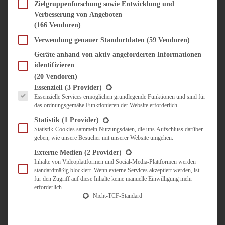
SÜSS & HERZHAFT
Zielgruppenforschung sowie Entwicklung und
Verbesserung von Angeboten
BROTAUFSTRICH
(166 Vendoren)
BRUNCH & FRÜHSTÜCK
DIPS, SAUCEN, CHUTNEYS
Verwendung genauer Standortdaten
(59 Vendoren)
KINDER-LIEBLINGSESSEN
Geräte anhand von aktiv angeforderten Informationen
KÜCHENGESCHENKE
identifizieren
OMAS REZEPTE
(20 Vendoren)
TARTES UND PIES
Es folgt eine Liste der Service-Gruppen, für die eine Einwilligung erteilt werden kann.
Essenziell
(3 Provider)
Essenzielle Services ermöglichen grundlegende Funktionen und sind für
UNTERWEGS
das ordnungsgemäße Funktionieren der Website erforderlich.
REISETIPPS
Statistik
(1 Provider)
KULINARISCH UNTERWEGS
Statistik-Cookies sammeln Nutzungsdaten, die uns Aufschluss darüber
geben, wie unsere Besucher mit unserer Website umgehen.
ÜBER MICH
ZUSAMMENARBEIT
Externe Medien
(2 Provider)
Inhalte von Videoplattformen und Social-Media-Plattformen werden
standardmäßig blockiert. Wenn externe Services akzeptiert werden, ist
für den Zugriff auf diese Inhalte keine manuelle Einwilligung mehr
erforderlich.
Nicht-TCF-Standard
Suche