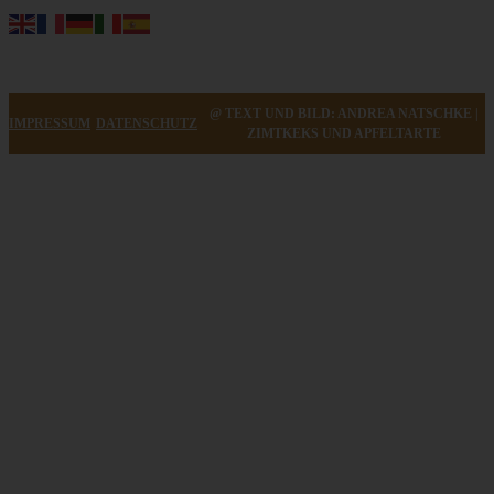
@ TEXT UND BILD: ANDREA NATSCHKE |
IMPRESSUM
DATENSCHUTZ
ZIMTKEKS UND APFELTARTE