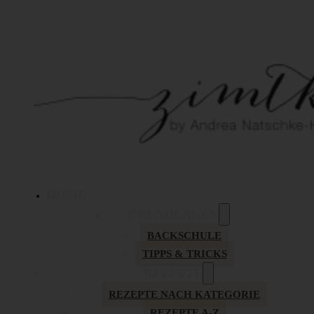
HOME
GRUNDLAGEN
BACKSCHULE
TIPPS & TRICKS
REZEPTE
REZEPTE NACH KATEGORIE
REZEPTE A-Z