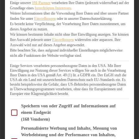
WEIHNACHTSBÄCKEREI
Einige unserer
191 Partner
verarbeiten Ihre Daten (jederzeit widerrufbar) auf der
Grundlage eines
berechtigten Interesses
.
ZIMTLIEBE
Weitere Informationen über die Verwendung Ihrer Daten und über unsere Partner
finden Sie unter
Einstellungen
oder in unserer Datenschutzerklärung.
HERZHAFT
Es besteht keine Verpflichtung, der Verarbeitung Ihrer Daten zuzustimmen, um
dieses Angebot zu nutzen.
BEILAGEN & GEMÜSE
Wir können bestimmte Inhalte nicht ohne Ihre Einwilligung anzeigen. Sie können
BURGER & SANDWICHES
Ihre Auswahl jederzeit unter
Einstellungen
widerrufen oder anpassen. Ihre
FIX AUF DEM TISCH
Auswahl wird nur auf dieses Angebot angewendet.
Bitte beachten Sie, dass aufgrund individueller Einstellungen möglicherweise
FLEISCH & FISCH
nicht alle Funktionen der Website verfügbar sind.
GRILLEN / BARBECUE
HERZHAFTES BACKEN
Einige Services verarbeiten personenbezogene Daten in den USA. Mit Ihrer
Einwilligung zur Nutzung dieser Services willigen Sie auch in die Verarbeitung
ONE-POT-GERICHTE
Ihrer Daten in den USA gemäß Art. 49 (1) lit. a GDPR ein. Der EuGH stuft die
PASTA & NUDELGERICHTE
USA als ein Land mit unzureichendem Datenschutz nach EU-Standards ein. Es
besteht beispielsweise die Gefahr, dass US-Behörden personenbezogene Daten
PIZZA, TARTES & QUICHES
in Überwachungsprogrammen verarbeiten, ohne dass für Europäerinnen und
REIS & RISOTTO
Europäer eine Klagemöglichkeit besteht.
SALATE & SNACKS
Im Folgenden finden Sie eine Liste der Zwecke des IAB Transparency and Consent Fram
SUPPENKASPEREIEN
Speichern von oder Zugriff auf Informationen auf
einem Endgerät
VEGAN HERZHAFT
(168 Vendoren)
VEGETARISCHES
VORSPEISEN
Personalisierte Werbung und Inhalte, Messung von
Werbeleistung und der Performance von Inhalten,