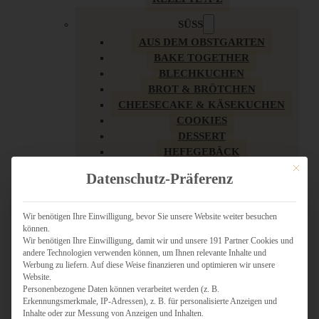
SÜSS
AUS DEM OBSTGARTEN
BAKE TOGETHER
BLECHKUCHEN
BROT & BRÖTCHEN
CHEESECAKE & KÄSEKUCHEN
COOKIES
DESSERT
HEFEGEBÄCK
KLASSIKER
Mit dies
Datenschutz-Präferenz
KUCHEN
LOW CARB & GESÜNDER
MY AMERICAN BAKERY
Wir benötigen Ihre Einwilligung, bevor Sie unsere Website weiter besuchen
können.
REZEPTE ZU OSTERN
Wir benötigen Ihre Einwilligung, damit wir und unsere 191 Partner Cookies und
SCHOKOLADIGES
andere Technologien verwenden können, um Ihnen relevante Inhalte und
SÜSSES HAUPTGERICHT
Werbung zu liefern. Auf diese Weise finanzieren und optimieren wir unsere
SÜSSES KLEINGEBÄCK
Website.
Personenbezogene Daten können verarbeitet werden (z. B.
TÖRTCHEN
Erkennungsmerkmale, IP-Adressen), z. B. für personalisierte Anzeigen und
VEGAN SÜSS
Inhalte oder zur Messung von Anzeigen und Inhalten.