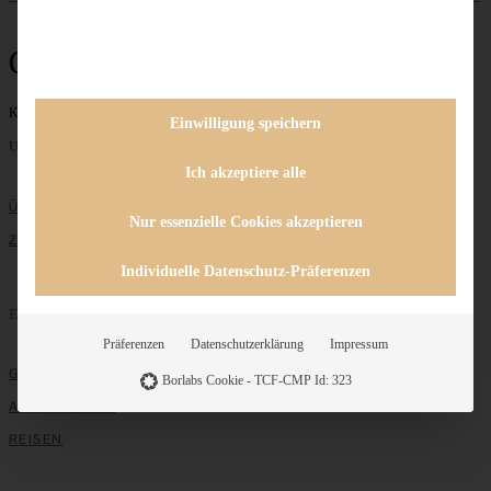
One-Pot-Gericht
Keine Beiträge gefunden
Einwilligung speichern
Unternehmen
Ich akzeptiere alle
ÜBER MICH
Nur essenzielle Cookies akzeptieren
ZUSAMMENARBEIT
Individuelle Datenschutz-Präferenzen
Entdecken
Präferenzen
Datenschutzerklärung
Impressum
GRUNDLAGEN
Borlabs Cookie - TCF-CMP Id: 323
ALLE REZEPTE
REISEN