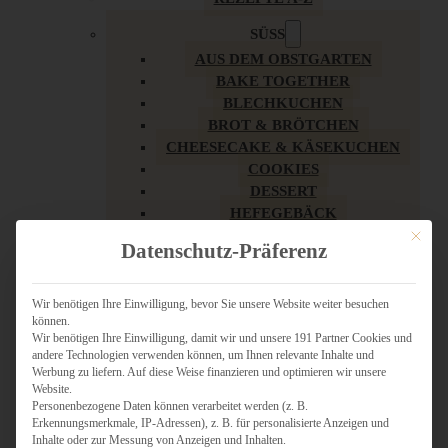
SÜSS
AUS DEM OBSTGARTEN
BAKE TOGETHER
BLECHKUCHEN
BROT & BRÖTCHEN
CHEESECAKE & KÄSEKUCHEN
COOKIES
DESSERT
HEFEGEBÄCK
KLASSIKER
Mit dies
Datenschutz-Präferenz
KUCHEN
LOW CARB & GESÜNDER
MY AMERICAN BAKERY
Wir benötigen Ihre Einwilligung, bevor Sie unsere Website weiter besuchen
können.
REZEPTE ZU OSTERN
Wir benötigen Ihre Einwilligung, damit wir und unsere 191 Partner Cookies und
SCHOKOLADIGES
andere Technologien verwenden können, um Ihnen relevante Inhalte und
SÜSSES HAUPTGERICHT
Werbung zu liefern. Auf diese Weise finanzieren und optimieren wir unsere
SÜSSES KLEINGEBÄCK
Website.
Personenbezogene Daten können verarbeitet werden (z. B.
TÖRTCHEN
Erkennungsmerkmale, IP-Adressen), z. B. für personalisierte Anzeigen und
VEGAN SÜSS
Inhalte oder zur Messung von Anzeigen und Inhalten.