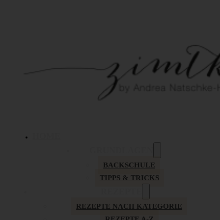
HOME
GRUNDLAGEN
BACKSCHULE
TIPPS & TRICKS
REZEPTE
REZEPTE NACH KATEGORIE
REZEPTE A-Z