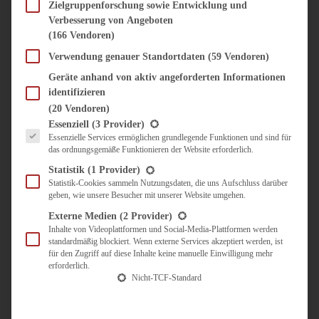
SÜSS & HERZHAFT
Zielgruppenforschung sowie Entwicklung und
Verbesserung von Angeboten
BROTAUFSTRICH
(166 Vendoren)
BRUNCH & FRÜHSTÜCK
DIPS, SAUCEN, CHUTNEYS
Verwendung genauer Standortdaten
(59 Vendoren)
KINDER-LIEBLINGSESSEN
Geräte anhand von aktiv angeforderten Informationen
KÜCHENGESCHENKE
identifizieren
OMAS REZEPTE
(20 Vendoren)
TARTES UND PIES
Es folgt eine Liste der Service-Gruppen, für die eine Einwilligung erteilt werden kann.
Essenziell
(3 Provider)
Essenzielle Services ermöglichen grundlegende Funktionen und sind für
UNTERWEGS
das ordnungsgemäße Funktionieren der Website erforderlich.
REISETIPPS
Statistik
(1 Provider)
KULINARISCH UNTERWEGS
Statistik-Cookies sammeln Nutzungsdaten, die uns Aufschluss darüber
geben, wie unsere Besucher mit unserer Website umgehen.
ÜBER MICH
ZUSAMMENARBEIT
Externe Medien
(2 Provider)
Inhalte von Videoplattformen und Social-Media-Plattformen werden
standardmäßig blockiert. Wenn externe Services akzeptiert werden, ist
für den Zugriff auf diese Inhalte keine manuelle Einwilligung mehr
erforderlich.
Nicht-TCF-Standard
Suche