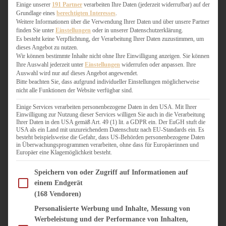
WEIHNACHTSBÄCKEREI
Einige unserer
191 Partner
verarbeiten Ihre Daten (jederzeit widerrufbar) auf der
Grundlage eines
berechtigten Interesses
.
ZIMTLIEBE
Weitere Informationen über die Verwendung Ihrer Daten und über unsere Partner
finden Sie unter
Einstellungen
oder in unserer Datenschutzerklärung.
HERZHAFT
Es besteht keine Verpflichtung, der Verarbeitung Ihrer Daten zuzustimmen, um
dieses Angebot zu nutzen.
BEILAGEN & GEMÜSE
Wir können bestimmte Inhalte nicht ohne Ihre Einwilligung anzeigen. Sie können
BURGER & SANDWICHES
Ihre Auswahl jederzeit unter
Einstellungen
widerrufen oder anpassen. Ihre
FIX AUF DEM TISCH
Auswahl wird nur auf dieses Angebot angewendet.
Bitte beachten Sie, dass aufgrund individueller Einstellungen möglicherweise
FLEISCH & FISCH
nicht alle Funktionen der Website verfügbar sind.
GRILLEN / BARBECUE
HERZHAFTES BACKEN
Einige Services verarbeiten personenbezogene Daten in den USA. Mit Ihrer
Einwilligung zur Nutzung dieser Services willigen Sie auch in die Verarbeitung
ONE-POT-GERICHTE
Ihrer Daten in den USA gemäß Art. 49 (1) lit. a GDPR ein. Der EuGH stuft die
PASTA & NUDELGERICHTE
USA als ein Land mit unzureichendem Datenschutz nach EU-Standards ein. Es
besteht beispielsweise die Gefahr, dass US-Behörden personenbezogene Daten
PIZZA, TARTES & QUICHES
in Überwachungsprogrammen verarbeiten, ohne dass für Europäerinnen und
REIS & RISOTTO
Europäer eine Klagemöglichkeit besteht.
SALATE & SNACKS
Im Folgenden finden Sie eine Liste der Zwecke des IAB Transparency and Consent Fram
SUPPENKASPEREIEN
Speichern von oder Zugriff auf Informationen auf
einem Endgerät
VEGAN HERZHAFT
(168 Vendoren)
VEGETARISCHES
VORSPEISEN
Personalisierte Werbung und Inhalte, Messung von
Werbeleistung und der Performance von Inhalten,