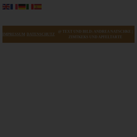
@ TEXT UND BILD: ANDREA NATSCHKE |
IMPRESSUM
DATENSCHUTZ
ZIMTKEKS UND APFELTARTE