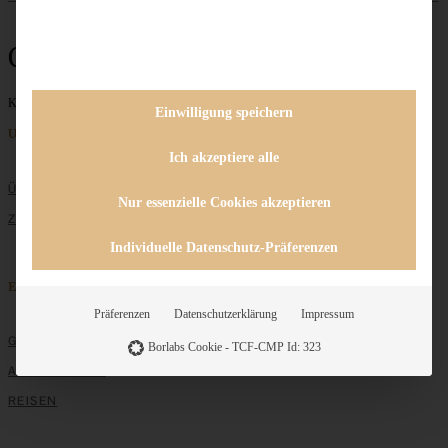
Omas Rezept
Keine Beiträge gefunden
Einwilligung speichern
Unternehmen
Ich akzeptiere alle
ÜBER MICH
Nur essenzielle Cookies akzeptieren
ZUSAMMENARBEIT
Individuelle Datenschutz-Präferenzen
Entdecken
Präferenzen
Datenschutzerklärung
Impressum
GRUNDLAGEN
Borlabs Cookie - TCF-CMP Id: 323
ALLE REZEPTE
REISEN