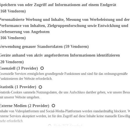
genden finden Sie eine Liste der Zwecke des IAB Transparency and Consent Fr
Speichern von oder Zugriff auf Informationen auf einem Endgerät
(168 Vendoren)
EMÜSE
NDWICHES
Personalisierte Werbung und Inhalte, Messung von Werbeleistung und der
ISCH
Performance von Inhalten, Zielgruppenforschung sowie Entwicklung und
CH
Verbesserung von Angeboten
RBECUE
(166 Vendoren)
BACKEN
Verwendung genauer Standortdaten
(59 Vendoren)
CHTE
Geräte anhand von aktiv angeforderten Informationen identifizieren
LGERICHTE
 & QUICHES
(20 Vendoren)
t eine Liste der Service-Gruppen, für die eine Einwilligung erteilt werden ka
O
Essenziell
(3 Provider)
Essenzielle Services ermöglichen grundlegende Funktionen und sind für das ordnungsgemäße
CKS
Funktionieren der Website erforderlich.
REIEN
AFT
Statistik
(1 Provider)
ES
Statistik-Cookies sammeln Nutzungsdaten, die uns Aufschluss darüber geben, wie unsere Besu
mit unserer Website umgehen.
Externe Medien
(2 Provider)
Inhalte von Videoplattformen und Social-Media-Plattformen werden standardmäßig blockiert. 
externe Services akzeptiert werden, ist für den Zugriff auf diese Inhalte keine manuelle Einwill
CH
mehr erforderlich.
ÜHSTÜCK
Nicht-TCF-Standard