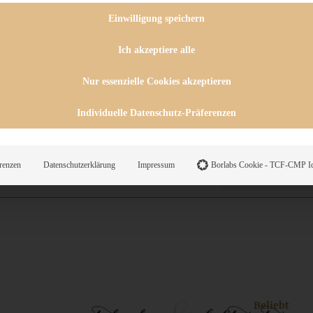
 CHUTNEYS
INGSESSEN
Einwilligung speichern
HENKE
E
Ich akzeptiere alle
ES
Nur essenzielle Cookies akzeptieren
Individuelle Datenschutz-Präferenzen
WEGS
renzen
Datenschutzerklärung
Impressum
Borlabs Cookie - TCF-CMP Id
Suche
Beliebt