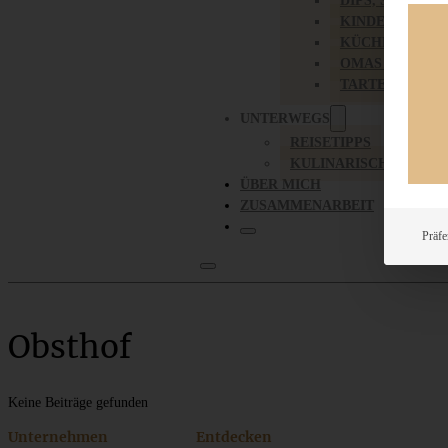
DIPS, SAUCEN,
KINDER-LIEBL
KÜCHENGESC
OMAS REZEPT
TARTES UND PI
UNTERWEGS
REISETIPPS
KULINARISCH UNTER
ÜBER MICH
ZUSAMMENARBEIT
Präfe
Obsthof
Keine Beiträge gefunden
Unternehmen
Entdecken