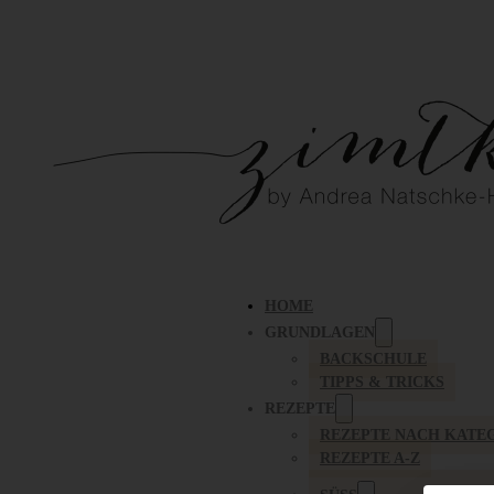
HOME
GRUNDLAGEN
BACKSCHULE
TIPPS & TRICKS
REZEPTE
REZEPTE NACH KATE
REZEPTE A-Z