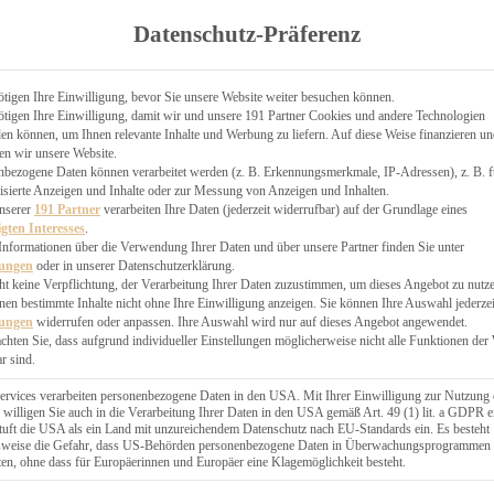
TGARTEN
Datenschutz-Präferenz
ER
N
CHEN
tigen Ihre Einwilligung, bevor Sie unsere Website weiter besuchen können.
tigen Ihre Einwilligung, damit wir und unsere 191 Partner Cookies und andere Technologien
& KÄSEKUCHEN
n können, um Ihnen relevante Inhalte und Werbung zu liefern. Auf diese Weise finanzieren u
en wir unsere Website.
nbezogene Daten können verarbeitet werden (z. B. Erkennungsmerkmale, IP-Adressen), z. B. f
isierte Anzeigen und Inhalte oder zur Messung von Anzeigen und Inhalten.
unserer
191 Partner
verarbeiten Ihre Daten (jederzeit widerrufbar) auf der Grundlage eines
igten Interesses
.
Informationen über die Verwendung Ihrer Daten und über unsere Partner finden Sie unter
GESÜNDER
lungen
oder in unserer Datenschutzerklärung.
 BAKERY
ht keine Verpflichtung, der Verarbeitung Ihrer Daten zuzustimmen, um dieses Angebot zu nutz
en bestimmte Inhalte nicht ohne Ihre Einwilligung anzeigen. Sie können Ihre Auswahl jederzei
STERN
lungen
widerrufen oder anpassen. Ihre Auswahl wird nur auf dieses Angebot angewendet.
ES
achten Sie, dass aufgrund individueller Einstellungen möglicherweise nicht alle Funktionen der
GERICHT
r sind.
EBÄCK
ervices verarbeiten personenbezogene Daten in den USA. Mit Ihrer Einwilligung zur Nutzung 
 willigen Sie auch in die Verarbeitung Ihrer Daten in den USA gemäß Art. 49 (1) lit. a GDPR e
uft die USA als ein Land mit unzureichendem Datenschutz nach EU-Standards ein. Es besteht
ÄCKEREI
lsweise die Gefahr, dass US-Behörden personenbezogene Daten in Überwachungsprogrammen
ten, ohne dass für Europäerinnen und Europäer eine Klagemöglichkeit besteht.