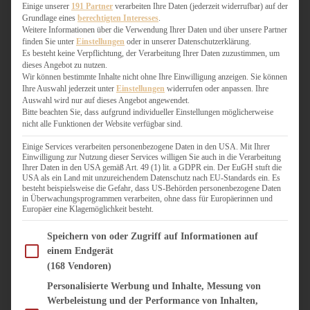
WEIHNACHTSBÄCKEREI
Einige unserer
191 Partner
verarbeiten Ihre Daten (jederzeit widerrufbar) auf der
Grundlage eines
berechtigten Interesses
.
ZIMTLIEBE
Weitere Informationen über die Verwendung Ihrer Daten und über unsere Partner
finden Sie unter
Einstellungen
oder in unserer Datenschutzerklärung.
HERZHAFT
Es besteht keine Verpflichtung, der Verarbeitung Ihrer Daten zuzustimmen, um
dieses Angebot zu nutzen.
BEILAGEN & GEMÜSE
Wir können bestimmte Inhalte nicht ohne Ihre Einwilligung anzeigen. Sie können
BURGER & SANDWICHES
Ihre Auswahl jederzeit unter
Einstellungen
widerrufen oder anpassen. Ihre
FIX AUF DEM TISCH
Auswahl wird nur auf dieses Angebot angewendet.
Bitte beachten Sie, dass aufgrund individueller Einstellungen möglicherweise
FLEISCH & FISCH
nicht alle Funktionen der Website verfügbar sind.
GRILLEN / BARBECUE
HERZHAFTES BACKEN
Einige Services verarbeiten personenbezogene Daten in den USA. Mit Ihrer
Einwilligung zur Nutzung dieser Services willigen Sie auch in die Verarbeitung
ONE-POT-GERICHTE
Ihrer Daten in den USA gemäß Art. 49 (1) lit. a GDPR ein. Der EuGH stuft die
PASTA & NUDELGERICHTE
USA als ein Land mit unzureichendem Datenschutz nach EU-Standards ein. Es
besteht beispielsweise die Gefahr, dass US-Behörden personenbezogene Daten
PIZZA, TARTES & QUICHES
in Überwachungsprogrammen verarbeiten, ohne dass für Europäerinnen und
REIS & RISOTTO
Europäer eine Klagemöglichkeit besteht.
SALATE & SNACKS
Im Folgenden finden Sie eine Liste der Zwecke des IAB Transparency and Consent Fram
SUPPENKASPEREIEN
Speichern von oder Zugriff auf Informationen auf
einem Endgerät
VEGAN HERZHAFT
(168 Vendoren)
VEGETARISCHES
VORSPEISEN
Personalisierte Werbung und Inhalte, Messung von
Werbeleistung und der Performance von Inhalten,