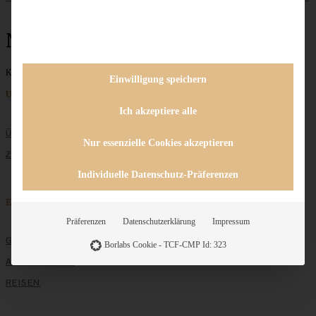
Nusszopf
Keine Beiträge gefunden
Einwilligung speichern
Unternehmen
Ich akzeptiere alle
ÜBER MICH
Nur essenzielle Cookies akzeptieren
ZUSAMMENARBEIT
Individuelle Datenschutz-Präferenzen
Entdecken
Präferenzen
Datenschutzerklärung
Impressum
GRUNDLAGEN
Borlabs Cookie - TCF-CMP Id: 323
ALLE REZEPTE
REISEN