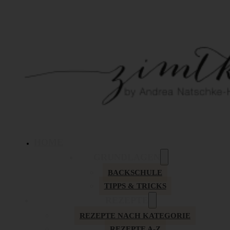
HOME
GRUNDLAGEN
BACKSCHULE
TIPPS & TRICKS
REZEPTE
REZEPTE NACH KATEGORIE
REZEPTE A-Z