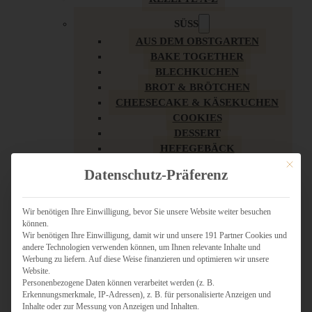
SÜSS
AUS DEM OBSTGARTEN
BAKE TOGETHER
BLECHKUCHEN
BROT & BRÖTCHEN
CHEESECAKE & KÄSEKUCHEN
COOKIES
DESSERT
HEFEGEBÄCK
KLASSIKER
Mit dies
Datenschutz-Präferenz
KUCHEN
LOW CARB & GESÜNDER
MY AMERICAN BAKERY
Wir benötigen Ihre Einwilligung, bevor Sie unsere Website weiter besuchen
können.
REZEPTE ZU OSTERN
Wir benötigen Ihre Einwilligung, damit wir und unsere 191 Partner Cookies und
SCHOKOLADIGES
andere Technologien verwenden können, um Ihnen relevante Inhalte und
SÜSSES HAUPTGERICHT
Werbung zu liefern. Auf diese Weise finanzieren und optimieren wir unsere
SÜSSES KLEINGEBÄCK
Website.
Personenbezogene Daten können verarbeitet werden (z. B.
TÖRTCHEN
Erkennungsmerkmale, IP-Adressen), z. B. für personalisierte Anzeigen und
VEGAN SÜSS
Inhalte oder zur Messung von Anzeigen und Inhalten.