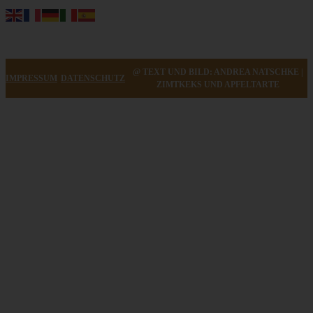
@ TEXT UND BILD: ANDREA NATSCHKE |
IMPRESSUM
DATENSCHUTZ
ZIMTKEKS UND APFELTARTE