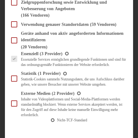
SÜSS & HERZHAFT
Zielgruppenforschung sowie Entwicklung und
Verbesserung von Angeboten
BROTAUFSTRICH
(166 Vendoren)
BRUNCH & FRÜHSTÜCK
DIPS, SAUCEN, CHUTNEYS
Verwendung genauer Standortdaten
(59 Vendoren)
KINDER-LIEBLINGSESSEN
Geräte anhand von aktiv angeforderten Informationen
KÜCHENGESCHENKE
identifizieren
OMAS REZEPTE
(20 Vendoren)
TARTES UND PIES
Es folgt eine Liste der Service-Gruppen, für die eine Einwilligung erteilt werden kann.
Essenziell
(3 Provider)
Essenzielle Services ermöglichen grundlegende Funktionen und sind für
UNTERWEGS
das ordnungsgemäße Funktionieren der Website erforderlich.
REISETIPPS
Statistik
(1 Provider)
KULINARISCH UNTERWEGS
Statistik-Cookies sammeln Nutzungsdaten, die uns Aufschluss darüber
geben, wie unsere Besucher mit unserer Website umgehen.
ÜBER MICH
ZUSAMMENARBEIT
Externe Medien
(2 Provider)
Inhalte von Videoplattformen und Social-Media-Plattformen werden
standardmäßig blockiert. Wenn externe Services akzeptiert werden, ist
für den Zugriff auf diese Inhalte keine manuelle Einwilligung mehr
erforderlich.
Nicht-TCF-Standard
Suche