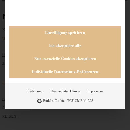
Nussgranola
Keine Beiträge gefunden
Einwilligung speichern
Unternehmen
Ich akzeptiere alle
ÜBER MICH
Nur essenzielle Cookies akzeptieren
ZUSAMMENARBEIT
Individuelle Datenschutz-Präferenzen
Entdecken
Präferenzen
Datenschutzerklärung
Impressum
GRUNDLAGEN
Borlabs Cookie - TCF-CMP Id: 323
ALLE REZEPTE
REISEN