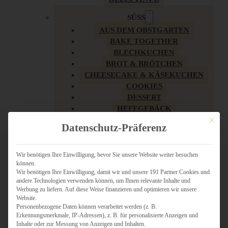
SÜSS
AUS DEM OBSTGARTEN
BAKE TOGETHER
BLECHKUCHEN
BROT & BRÖTCHEN
CHEESECAKE & KÄSEKUCHEN
COOKIES
DESSERT
HEFEGEBÄCK
KLASSIKER
Mit dies
Datenschutz-Präferenz
KUCHEN
LOW CARB & GESÜNDER
MY AMERICAN BAKERY
Wir benötigen Ihre Einwilligung, bevor Sie unsere Website weiter besuchen
können.
REZEPTE ZU OSTERN
Wir benötigen Ihre Einwilligung, damit wir und unsere 191 Partner Cookies und
SCHOKOLADIGES
andere Technologien verwenden können, um Ihnen relevante Inhalte und
SÜSSES HAUPTGERICHT
Werbung zu liefern. Auf diese Weise finanzieren und optimieren wir unsere
SÜSSES KLEINGEBÄCK
Website.
Personenbezogene Daten können verarbeitet werden (z. B.
TÖRTCHEN
Erkennungsmerkmale, IP-Adressen), z. B. für personalisierte Anzeigen und
VEGAN SÜSS
Inhalte oder zur Messung von Anzeigen und Inhalten.