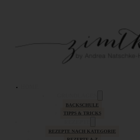
HOME
GRUNDLAGEN
BACKSCHULE
TIPPS & TRICKS
REZEPTE
REZEPTE NACH KATEGORIE
REZEPTE A-Z