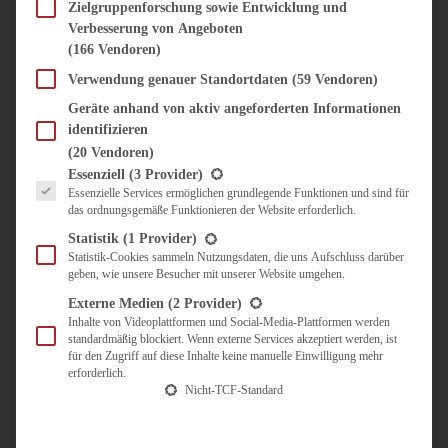
SÜSS & HERZHAFT
Zielgruppenforschung sowie Entwicklung und
Verbesserung von Angeboten
BROTAUFSTRICH
(166 Vendoren)
BRUNCH & FRÜHSTÜCK
DIPS, SAUCEN, CHUTNEYS
Verwendung genauer Standortdaten
(59 Vendoren)
KINDER-LIEBLINGSESSEN
Geräte anhand von aktiv angeforderten Informationen
KÜCHENGESCHENKE
identifizieren
OMAS REZEPTE
(20 Vendoren)
TARTES UND PIES
Es folgt eine Liste der Service-Gruppen, für die eine Einwilligung erteilt werden kann.
Essenziell
(3 Provider)
Essenzielle Services ermöglichen grundlegende Funktionen und sind für
UNTERWEGS
das ordnungsgemäße Funktionieren der Website erforderlich.
REISETIPPS
Statistik
(1 Provider)
KULINARISCH UNTERWEGS
Statistik-Cookies sammeln Nutzungsdaten, die uns Aufschluss darüber
geben, wie unsere Besucher mit unserer Website umgehen.
ÜBER MICH
ZUSAMMENARBEIT
Externe Medien
(2 Provider)
Inhalte von Videoplattformen und Social-Media-Plattformen werden
standardmäßig blockiert. Wenn externe Services akzeptiert werden, ist
für den Zugriff auf diese Inhalte keine manuelle Einwilligung mehr
erforderlich.
Nicht-TCF-Standard
Suche