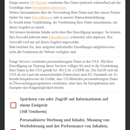
WEIHNACHTSBÄCKEREI
Einige unserer
191 Partner
verarbeiten Ihre Daten (jederzeit widerrufbar) auf der
Grundlage eines
berechtigten Interesses
.
ZIMTLIEBE
Weitere Informationen über die Verwendung Ihrer Daten und über unsere Partner
finden Sie unter
Einstellungen
oder in unserer Datenschutzerklärung.
HERZHAFT
Es besteht keine Verpflichtung, der Verarbeitung Ihrer Daten zuzustimmen, um
dieses Angebot zu nutzen.
BEILAGEN & GEMÜSE
Wir können bestimmte Inhalte nicht ohne Ihre Einwilligung anzeigen. Sie können
BURGER & SANDWICHES
Ihre Auswahl jederzeit unter
Einstellungen
widerrufen oder anpassen. Ihre
FIX AUF DEM TISCH
Auswahl wird nur auf dieses Angebot angewendet.
Bitte beachten Sie, dass aufgrund individueller Einstellungen möglicherweise
FLEISCH & FISCH
nicht alle Funktionen der Website verfügbar sind.
GRILLEN / BARBECUE
HERZHAFTES BACKEN
Einige Services verarbeiten personenbezogene Daten in den USA. Mit Ihrer
Einwilligung zur Nutzung dieser Services willigen Sie auch in die Verarbeitung
ONE-POT-GERICHTE
Ihrer Daten in den USA gemäß Art. 49 (1) lit. a GDPR ein. Der EuGH stuft die
PASTA & NUDELGERICHTE
USA als ein Land mit unzureichendem Datenschutz nach EU-Standards ein. Es
besteht beispielsweise die Gefahr, dass US-Behörden personenbezogene Daten
PIZZA, TARTES & QUICHES
in Überwachungsprogrammen verarbeiten, ohne dass für Europäerinnen und
REIS & RISOTTO
Europäer eine Klagemöglichkeit besteht.
SALATE & SNACKS
Im Folgenden finden Sie eine Liste der Zwecke des IAB Transparency and Consent Fram
SUPPENKASPEREIEN
Speichern von oder Zugriff auf Informationen auf
einem Endgerät
VEGAN HERZHAFT
(168 Vendoren)
VEGETARISCHES
VORSPEISEN
Personalisierte Werbung und Inhalte, Messung von
Werbeleistung und der Performance von Inhalten,