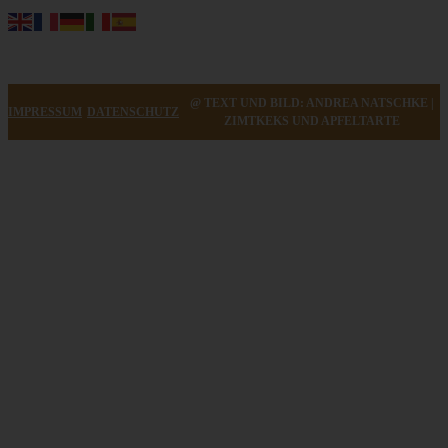
@ TEXT UND BILD: ANDREA NATSCHKE |
IMPRESSUM
DATENSCHUTZ
ZIMTKEKS UND APFELTARTE